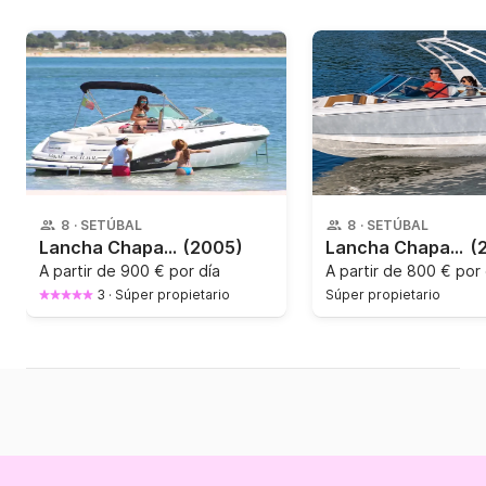
8
·
SETÚBAL
8
·
SETÚBAL
Lancha Chaparral Mercruis 265CV
(2005)
Lancha Chaparral 21 SSi OB 150CV
(
A partir de
900 € por día
A partir de
800 € por 
3
·
Súper propietario
Súper propietario