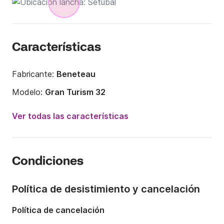
Características
Fabricante:
Beneteau
Modelo:
Gran Turism 32
Potencia del motor:
460CV
Ver todas las características
Eslora:
9.98m
Año:
2026
Condiciones
Capacidad a bordo:
10 personas
Número de cabinas:
1
Política de desistimiento y cancelación
Número de camas:
2
Política de cancelación
Número de baños:
1