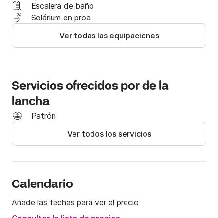
Escalera de baño
¡Prepárate para experimentar lo que se siente ser un 
Solárium en proa
verdadero capitán, toma este barco en el mar 
Ver todas las equipaciones
Adriático y disfruta!

¡El combustible no está incluido en el precio!

Servicios ofrecidos por de la
Si tiene alguna pregunta, puede comunicarse conmigo 
en la plataforma Click&Boat para obtener más 
lancha
información.

Patrón
Ver todos los servicios
¡Te veo pronto!
Calendario
Añade las fechas para ver el precio