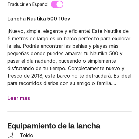
Traducir en Español
Lancha Nautika 500 10cv
¡Nuevo, simple, elegante y eficiente! Este Nautika de 
5 metros de largo es un barco perfecto para explorar 
la isla. Podrás encontrar las bahías y playas más 
pequeñas donde puedes amarrar tu Nautika 500 y 
pasar el día nadando, buceando o simplemente 
disfrutando de tu tiempo. Completamente nuevo y 
fresco de 2018, este barco no te defraudará. Es ideal 
para recorridos diarios con su amigo o familia.

Puedes encontrar este barco en Starigrad, una 
Leer más
ciudad en el lado norte de la isla de Hvar en 
Dalmacia. Nombre Starigrad significa "Ciudad Vieja" y 
es un corazón histórico de la isla Hvar. Tiene 2400 
Equipamiento de la lancha
años y es considerada la ciudad más antigua de 
Croacia.

Toldo