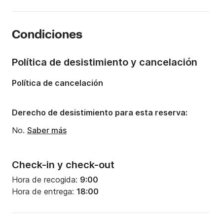
Eslora:
5m
Año:
2018
Condiciones
Capacidad a bordo:
6 personas
Política de desistimiento y cancelación
Política de cancelación
Derecho de desistimiento para esta reserva:
No.
Saber más
Check-in y check-out
Hora de recogida:
9:00
Hora de entrega:
18:00