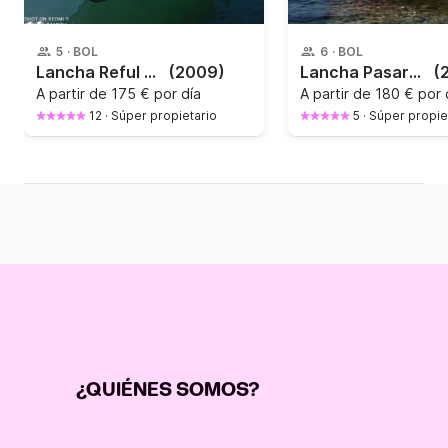
5
·
BOL
6
·
BOL
Lancha Reful 490 Open 60CV
(2009)
Lancha Pasara Cabin 8CV
(
A partir de
175 € por día
A partir de
180 € por 
12
·
Súper propietario
5
·
Súper propie
¿QUIÉNES SOMOS?