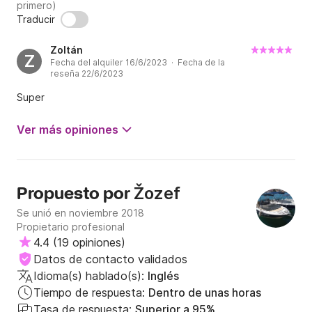
primero)
Traducir
Zoltán
Z
Fecha del alquiler 16/6/2023 · Fecha de la
reseña 22/6/2023
Super
Ver más opiniones
Žozef
Propuesto por
Se unió en noviembre 2018
Propietario profesional
4.4
(
19 opiniones
)
Datos de contacto validados
Idioma(s) hablado(s):
Inglés
Tiempo de respuesta:
Dentro de unas horas
Tasa de respuesta:
Superior a 95%