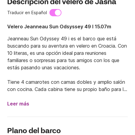
Descripción del velero de Jasna
Traducir en Español
Velero Jeanneau Sun Odsyssey 49 I 15.07m
Jeanneau Sun Odyssey 49 i es el barco que está 
buscando para su aventura en velero en Croacia. Con 
10 literas, es una opción ideal para reuniones 
familiares o sorpresas para tus amigos con los que 
estás pasando unas vacaciones.

Tiene 4 camarotes con camas dobles y amplio salón 
con cocina. Cada cabina tiene su propio baño para la 
total comodidad de los pasajeros. Para facilitar la 
navegación, también hay hélice de proa, piloto 
Leer más
automático y plotter GPS. El barco se alquila sin el 
patrón, así que ten en cuenta traer tu licencia de 
navegación o si no tienes una, envíame un mensaje 
Plano del barco
de texto para conectarte con mi patrón.
