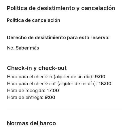
Número de baños:
4
Política de desistimiento y cancelación
Eslora:
15.07m
Política de cancelación
Manga:
4.49m
Calado:
2.15m
Derecho de desistimiento para esta reserva:
Potencia del motor:
75CV
No.
Saber más
Check-in y check-out
Hora para el check-in (alquiler de un día):
9:00
Hora para el check-out (alquiler de un día):
18:00
Hora de recogida:
17:00
Hora de entrega:
9:00
Normas del barco