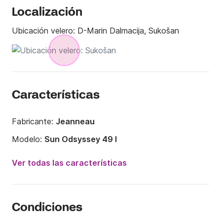
Localización
Ubicación velero:
D-Marin Dalmacija, Sukošan
Características
Fabricante:
Jeanneau
Modelo:
Sun Odsyssey 49 I
Año:
2008
Ver todas las características
Capacidad a bordo:
10 personas
Número de cabinas:
4
Condiciones
Número de camas:
10