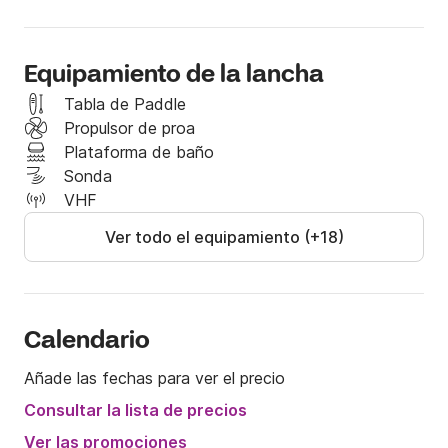
confort en cruceros más largos.

Está equipado con zona de cocina y baño, nevera, 
toda la vajilla, cubertería, edredones, almohadas y 
Equipamiento de la lancha
ropa de cama necesarios. Es un auténtico hotel 
flotante.
Tabla de Paddle
Propulsor de proa
Plataforma de baño
Sonda
VHF
Ver todo el equipamiento (+18)
Calendario
Añade las fechas para ver el precio
Consultar la lista de precios
Ver las promociones