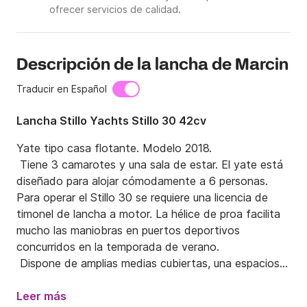
ofrecer servicios de calidad.
Descripción de la lancha de Marcin
Traducir en Español
Lancha Stillo Yachts Stillo 30 42cv
Yate tipo casa flotante. Modelo 2018.

 Tiene 3 camarotes y una sala de estar. El yate está 
diseñado para alojar cómodamente a 6 personas.

Para operar el Stillo 30 se requiere una licencia de 
timonel de lancha a motor. La hélice de proa facilita 
mucho las maniobras en puertos deportivos 
concurridos en la temporada de verano.

 Dispone de amplias medias cubiertas, una espaciosa 
cabina, una plataforma de baño exterior de fácil 
acceso e interiores ergonómicos que garantizan el 
Leer más