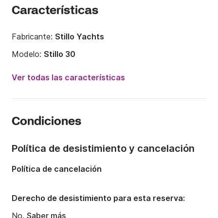
Características
Fabricante:
Stillo Yachts
Modelo:
Stillo 30
Potencia del motor:
42CV
Ver todas las características
Eslora:
9m
Año:
2018
Condiciones
Capacidad a bordo:
6 personas
Número de cabinas:
3
Política de desistimiento y cancelación
Número de camas:
3
Política de cancelación
Número de baños:
1
Derecho de desistimiento para esta reserva:
No.
Saber más