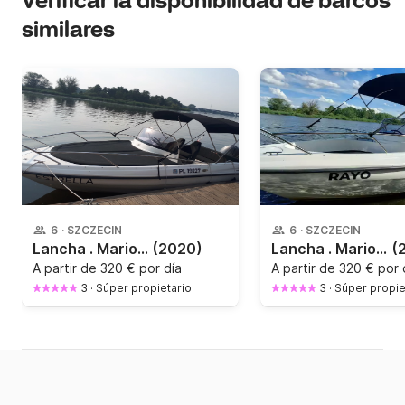
Verificar la disponibilidad de barcos
similares
6
·
SZCZECIN
6
·
SZCZECIN
Lancha . Marion 630 115CV
(2020)
Lancha . Marion 630 115CV
(
A partir de
320 € por día
A partir de
320 € por 
3
·
Súper propietario
3
·
Súper propie