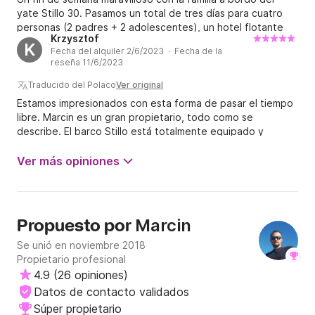
yate Stillo 30. Pasamos un total de tres días para cuatro
personas (2 padres + 2 adolescentes), un hotel flotante
Krzysztof
muy cómodo, la ruta Szczecin-Świnoujście-Szczecin a
K
Fecha del alquiler 2/6/2023 · Fecha de la
paso, agradable y agradable. El propietario es muy
reseña 11/6/2023
educado. Definitivamente volveremos a aprovechar la
oferta del Sr. Marcin. Nosotros recomendamos.
Traducido del Polaco
Ver original
Estamos impresionados con esta forma de pasar el tiempo
libre. Marcin es un gran propietario, todo como se
describe. El barco Stillo está totalmente equipado y
ofrece condiciones muy cómodas para moverse
tranquilamente y explorar las aguas de Szczecin. Lo
Ver más opiniones
recomendaría altamente.
Marcin
Propuesto por
Se unió en noviembre 2018
Propietario profesional
4.9
(
26 opiniones
)
Datos de contacto validados
Súper propietario