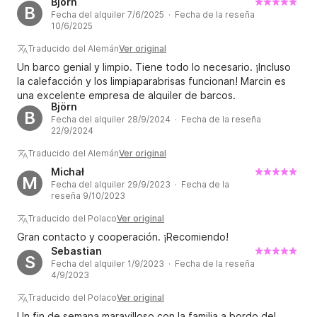
Björn
patio privado!
B
Fecha del alquiler 7/6/2025 · Fecha de la reseña
10/6/2025
Traducido del Alemán
Ver original
Un barco genial y limpio. Tiene todo lo necesario. ¡Incluso
la calefacción y los limpiaparabrisas funcionan! Marcin es
una excelente empresa de alquiler de barcos.
Björn
¡Recomiendo este alquiler a todo el mundo!
B
Fecha del alquiler 28/9/2024 · Fecha de la reseña
22/9/2024
Traducido del Alemán
Ver original
Michał
M
Fecha del alquiler 29/9/2023 · Fecha de la
reseña 9/10/2023
Traducido del Polaco
Ver original
Gran contacto y cooperación. ¡Recomiendo!
Sebastian
S
Fecha del alquiler 1/9/2023 · Fecha de la reseña
4/9/2023
Traducido del Polaco
Ver original
Un fin de semana maravilloso con la familia a bordo del