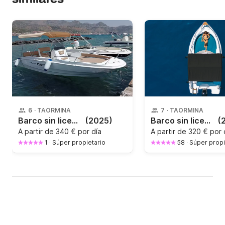
6
·
TAORMINA
7
·
TAORMINA
Barco sin licencia Q-barqa Q-barqa 40CV
(2025)
Barco sin licencia Blumax 19 Pro Blumax 19 Pro 40CV
(
A partir de
340 € por día
A partir de
320 € por 
1
·
Súper propietario
58
·
Súper propi