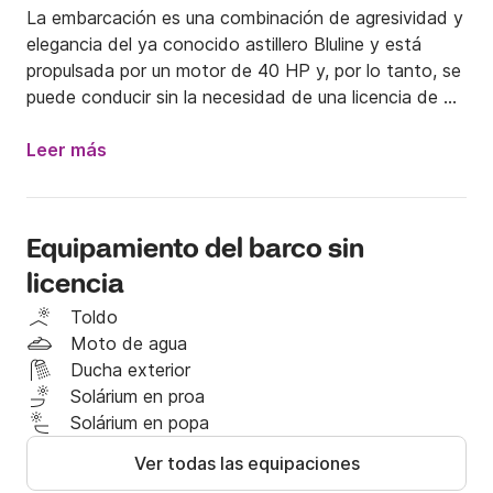
La embarcación es una combinación de agresividad y 
elegancia del ya conocido astillero Bluline y está 
propulsada por un motor de 40 HP y, por lo tanto, se 
puede conducir sin la necesidad de una licencia de 
navegación, brindándole el placer de conducir en el 
mar, con seguridad y comodidad, alcanzando una 
Leer más
velocidad que le hará experimentar fuertes 
emociones. 

.

Equipamiento del barco sin
licencia
En proa hay un amplio solárium con cojines, mientras 
que en popa hay una bañera con una cómoda 
Toldo
posición de conducción.

Moto de agua
Por estos motivos es el barco perfecto para navegar 
Ducha exterior
dentro de la bahía de Taormina y la maravillosa Bahía 
Solárium en proa
de los Cíclopes y admirar las increíbles costas de 
Solárium en popa
Sicilia.

Ver todas las equipaciones