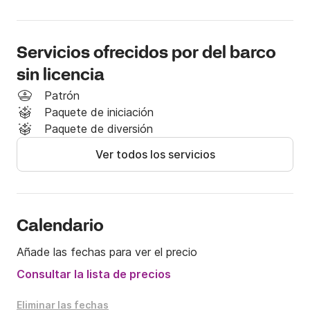
El precio del alquiler no incluye costes adicionales de 
combustible, comida ni posibles amarres.

Es posible solicitar patrón a bordo al precio de 80€ 
por medio día y 100€ por día completo. 

Servicios ofrecidos por del barco
sin licencia
¡No dudes en contactarme en Click&Boat para 
Patrón
obtener más información!
Paquete de iniciación
Paquete de diversión
Ver todos los servicios
Calendario
Añade las fechas para ver el precio
Consultar la lista de precios
Eliminar las fechas