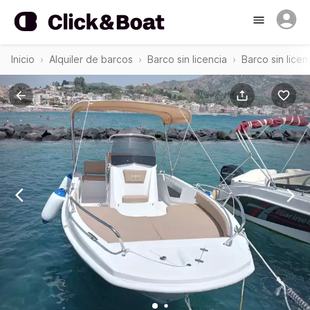
Inicio
Alquiler de barcos
Barco sin licencia
Barco sin lice