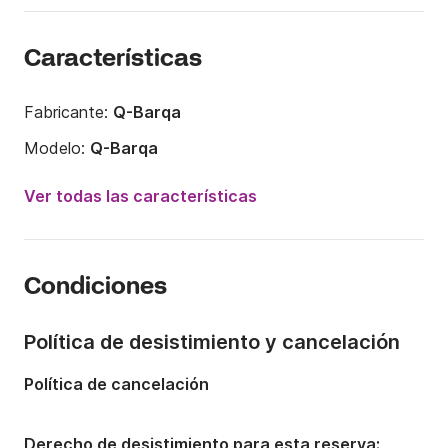
Características
Fabricante:
Q-Barqa
Modelo:
Q-Barqa
Potencia del motor:
40CV
Ver todas las características
Eslora:
6m
Año:
2025
Condiciones
Capacidad a bordo:
6 personas
Política de desistimiento y cancelación
Política de cancelación
Derecho de desistimiento para esta reserva: