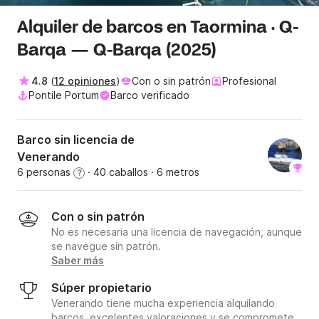
Alquiler de barcos en Taormina · Q-
Barqa — Q-Barqa (2025)
4.8
(
12 opiniones
)
Con o sin patrón
Profesional
Pontile Portum
Barco verificado
Barco sin licencia de
Venerando
6 personas
· 40 caballos
· 6 metros
?
Con o sin patrón
No es necesaria una licencia de navegación, aunque
se navegue sin patrón.
Saber más
Súper propietario
Venerando tiene mucha experiencia alquilando
barcos, excelentes valoraciones y se compromete