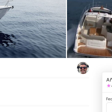
Añ
Fec