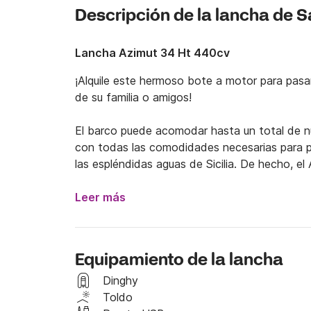
Descripción de la lancha de S
Lancha Azimut 34 Ht 440cv
¡Alquile este hermoso bote a motor para pasar 
de su familia o amigos!

El barco puede acomodar hasta un total de n
con todas las comodidades necesarias para p
las espléndidas aguas de Sicilia. De hecho, el 
proa, un cómodo asiento central y una gran c
una mesa grande y cómoda para comer al aire 
Leer más
refrigerador y, finalmente, una gran plataforma
agua. Dentro del barco tiene una cocina gran
sofás a los lados. Además, cuenta con un bañ
Equipamiento de la lancha
para el patrón para un total de cinco camas.

Dinghy
Al alquilar este barco nuevo, puede descubrir la
Toldo