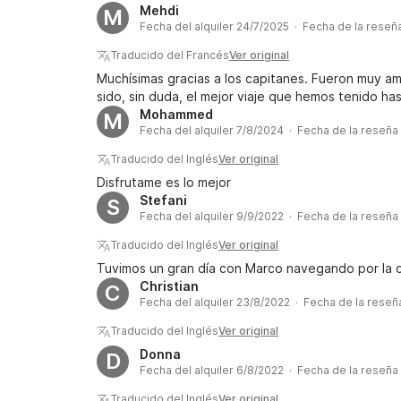
Mehdi
M
Fecha del alquiler 24/7/2025 · Fecha de la reseñ
Traducido del Francés
Ver original
Muchísimas gracias a los capitanes. Fueron muy am
sido, sin duda, el mejor viaje que hemos tenido ha
Mohammed
M
Fecha del alquiler 7/8/2024 · Fecha de la reseña
Traducido del Inglés
Ver original
Disfrutame es lo mejor
Stefani
S
Fecha del alquiler 9/9/2022 · Fecha de la reseña
Traducido del Inglés
Ver original
Tuvimos un gran día con Marco navegando por la 
Christian
C
Fecha del alquiler 23/8/2022 · Fecha de la reseñ
Traducido del Inglés
Ver original
Donna
D
Fecha del alquiler 6/8/2022 · Fecha de la reseña
Traducido del Inglés
Ver original