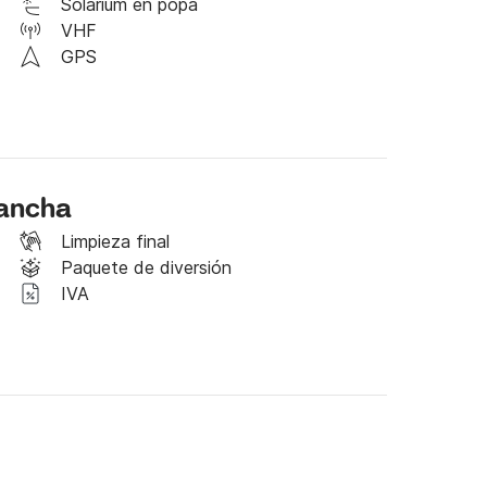
Solárium en popa
VHF
o total del alquiler.

GPS
 Click&Boat para obtener más información!
lancha
Limpieza final
Paquete de diversión
IVA