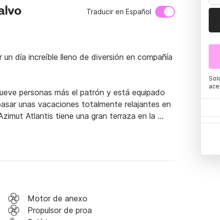
alvo
Traducir en Español
un día increíble lleno de diversión en compañía 
Sol
ace
ueve personas más el patrón y está equipado 
asar unas vacaciones totalmente relajantes en 
Azimut Atlantis tiene una gran terraza en la 
abina de popa. En la cabina puede encontrar 
libre, cómodos sofás con cojines, una barra de 
 con escalera para permitir un fácil ascenso del 
de y equipada, con una gran mesa central y 
o, dos cabinas dobles y una pequeña litera 
Motor de anexo
s maravillosas islas Egadi y Eolias y visitar las 
Propulsor de proa