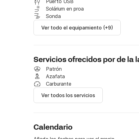
calas más hermosas.

Puerto USB
Solárium en proa
El precio del combustible está excluido del preci
Sonda
Ver todo el equipamiento (+9)
¡No dude en ponerse en contacto conmigo en
Servicios ofrecidos por de la 
Patrón
Azafata
Carburante
Ver todos los servicios
Calendario