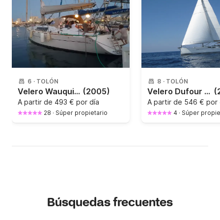
6
·
TOLÓN
8
·
TOLÓN
Velero Wauquiez Centurion 40s 12.3m
(2005)
Velero Dufour Dufour 425 12.9m
(
A partir de
493 € por día
A partir de
546 € por 
28
·
Súper propietario
4
·
Súper propie
Búsquedas frecuentes