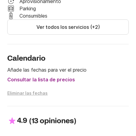
Aprovisionamiento
No dude en ponerse en contacto conmigo a través 
Parking
de Click&Boat

Consumibles
Nos vemos pronto

Ver todos los servicios (+2)
Olivier
Calendario
Añade las fechas para ver el precio
Consultar la lista de precios
Eliminar las fechas
4.9
(
)
13 opiniones