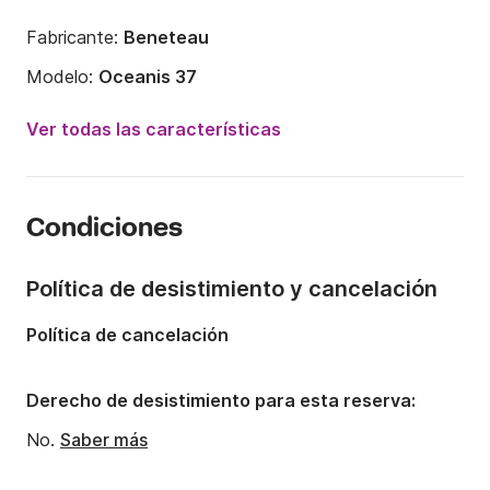
Fabricante:
Beneteau
Modelo:
Oceanis 37
Año:
2010
Ver todas las características
Capacidad a bordo:
8 personas
Número de cabinas:
3
Condiciones
Número de camas:
8
Número de baños:
1
Política de desistimiento y cancelación
Eslora:
11.13m
Política de cancelación
Manga:
3.92m
Calado:
1.95m
Derecho de desistimiento para esta reserva:
Potencia del motor:
29CV
No.
Saber más