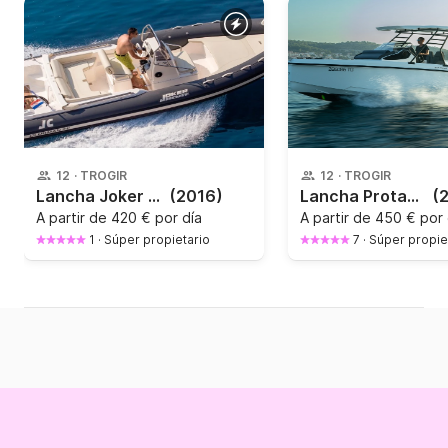
12
·
TROGIR
12
·
TROGIR
Lancha Joker Boat Clubman 24 250CV
(2016)
Lancha Protagon Yachts 25 Sundeck 300CV
(
A partir de
420 € por día
A partir de
450 € por 
1
·
Súper propietario
7
·
Súper propie