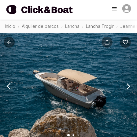
Inicio
Alquiler de barcos
Lancha
Lancha Trogir
Jeannea