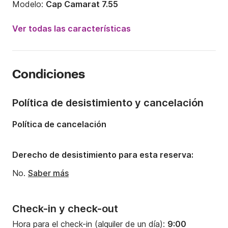
Modelo:
Cap Camarat 7.55
Potencia del motor:
250CV
Ver todas las características
Eslora:
7.74m
Año:
2018 (Reacondicionado en 2024)
Condiciones
Capacidad a bordo:
12 personas
Número de cabinas:
1
Política de desistimiento y cancelación
Política de cancelación
Derecho de desistimiento para esta reserva:
No.
Saber más
Check-in y check-out
Hora para el check-in (alquiler de un día):
9:00