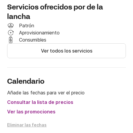
escalera de baño para facilitar el acceso al barco.

Servicios ofrecidos por de la
¡Descubre algunos de nuestros tours favoritos a 
lancha
continuación o cuéntanos tus preferencias!

Patrón
Aprovisionamiento
☀️ Cueva Azul: Visita la famosa Cueva Azul y la Bahía 
Consumibles
de Stiniva en la isla de Vis

Ver todos los servicios
☀️ Laguna Azul

☀️ Hvar, islas Pakleni

☀️ Isla de Brač

☀️ Trogir, Drvenik y Šolta

☀️ Tour por las islas de Brač y Hvar: Descubre la 
Calendario
belleza del Cuerno de Oro

Añade las fechas para ver el precio
¡Contáctanos al +31 
Consultar la lista de precios
9566d34ed835099ff53ec6a44f4334 y reserva tus 
Ver las promociones
próximas vacaciones inolvidables con nosotros! 
Según tus preferencias, puedes alquilar este barco 
Eliminar las fechas
con patrón o sin patrón. Nota:
