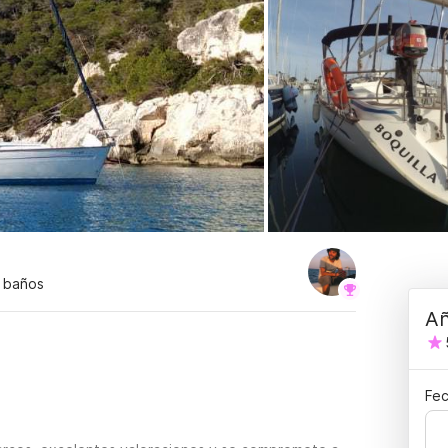
2 baños
Añ
Fec