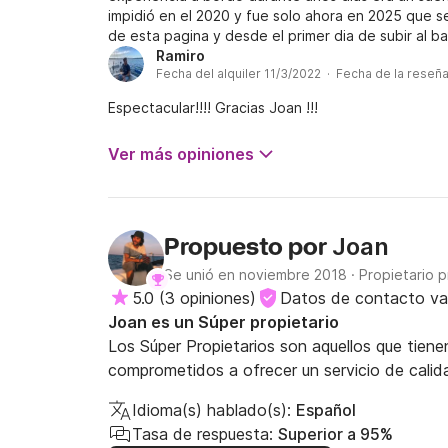
impidió en el 2020 y fue solo ahora en 2025 que se
de esta pagina y desde el primer dia de subir al b
Ramiro
Fecha del alquiler 11/3/2022 · Fecha de la reseñ
Espectacular!!!! Gracias Joan !!!
Ver más opiniones
Joan
Propuesto por
Se unió en noviembre 2018
·
Propietario p
5.0
(
3 opiniones
)
Datos de contacto va
Joan es un Súper propietario
Los Súper Propietarios son aquellos que tie
comprometidos a ofrecer un servicio de calid
Idioma(s) hablado(s):
Español
Tasa de respuesta:
Superior a 95%