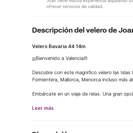
Joan tiene mucha experiencia alquilando b
ofrecer servicios de calidad.
Descripción del velero de Joa
Velero Bavaria 44 14m
¡¡¡Bienvenido a Valencia!!!

Descubre con este magnifico velero las Islas 
Formentera, Mallorca, Menorca incluso más all
Embárcate en un viaje de relax. Una gran opció
Saliendo desde Valencia el viaje consta de dos 
baleares y navegaciones cortas entre las cala
Leer más
snorkel, paddle surf o de magníficos baños.

Si quieres, puedes aprovechar para practicar 