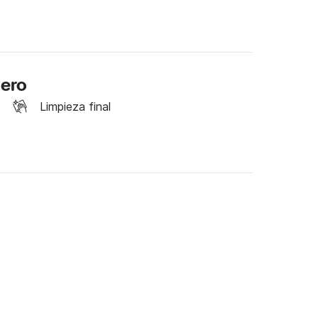
ick&Boat!! Te esperamos.
lero
Limpieza final