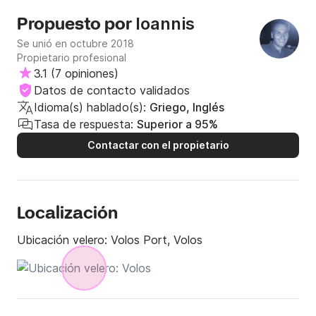
proa). También tenga en cuenta que el yate está
Ioannis
Propuesto por
equipado con la vela mayor estándar, no con el tipo
enrollable, por lo que necesitará un par de marineros
Se unió en octubre 2018
durante el izado. En general, ¡un gran barco para navegar!
Propietario profesional
3.1
(
7 opiniones
)
Datos de contacto validados
Idioma(s) hablado(s):
Griego, Inglés
Tasa de respuesta:
Superior a 95%
Contactar con el propietario
Localización
Ubicación velero:
Volos Port, Volos