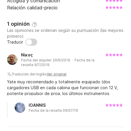
Acogida y comunicación
Relación calidad-precio
1 opinión
?
Las opiniones se ordenan según su puntuación (las mejores
primero)
Traducir
Νίκος
Fecha del alquiler 29/6/2019 · Fecha de la
reseña 9/7/2019
Traducido del Inglés
Ver original
Yate muy recomendado y totalmente equipado (dos
cargadores USB en cada cabina que funcionan con 12 V,
potente propulsor de proa, los últimos instrumentos
táctiles Raymarine, sistema de altavoces con Bluetooth,
iluminación LED, dos refrigeradores, una enorme plataforma
IOANNIS
Fecha de la reseña 09/07/19
de baño). El propietario, Yiannis, fue muy cooperativo y
atento a nuestras necesidades. Algunos problemas
menores relacionados con la fábrica fueron tablas del piso
ruidosas y una partición muy delgada entre las cabinas de