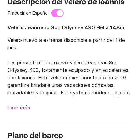
Descripción del velero de Ioannis
Traducir en Español
Velero Jeanneau Sun Odyssey 490 Helia 14.8m
Velero nuevo a estrenar disponible a partir del 1 de 
junio.

Les presentamos el nuevo velero Jeanneau Sun 
Odyssey 490, totalmente equipado y en excelentes 
condiciones. Este velero recién construido en 2019 
garantiza brindarle unas vacaciones cómodas, 
inolvidables y seguras. Este yate es moderno, lujoso, 
seguro y sofisticado, y ha sido construido por la 
empresa líder en construcción naval Jeanneau. El 
Leer más
velero dispone de 5 camarotes y puede albergar 
hasta 12 personas.

Plano del barco
Explore las bellezas del Egeo central saliendo del 