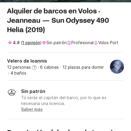
Alquiler de barcos en Volos ·
Jeanneau — Sun Odyssey 490
Helia (2019)
4.8
(
1 opinión
)
Sin patrón
Profesional
Volos Port
Velero de Ioannis
12 personas
· 6 cabinas
· 12 plazas para dormir
?
· 4 baños
Sin patrón
Tú serás el capitán del barco, por lo que es
necesaria una licencia.
Saber más