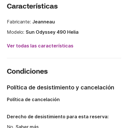
Características
Fabricante:
Jeanneau
Modelo:
Sun Odyssey 490 Helia
Año:
2019
Ver todas las características
Capacidad a bordo:
12 personas
Número de cabinas:
6
Condiciones
Número de camas:
12
Número de baños:
4
Política de desistimiento y cancelación
Eslora:
14.8m
Política de cancelación
Manga:
4.5m
Calado:
2.2m
Derecho de desistimiento para esta reserva:
Potencia del motor:
80CV
No.
Saber más