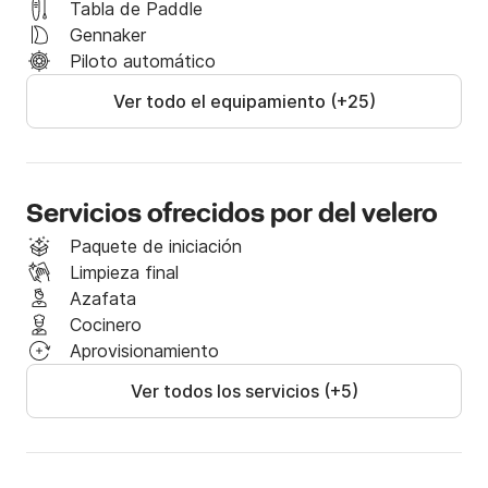
seguridad de 500E)

Tabla de Paddle
Gennaker
¡Envíanos un mensaje a través de la plataforma y 
Piloto automático
solicita una reserva!
Ver todo el equipamiento (+25)
Servicios ofrecidos por del velero
Paquete de iniciación
Limpieza final
Azafata
Cocinero
Aprovisionamiento
Ver todos los servicios (+5)