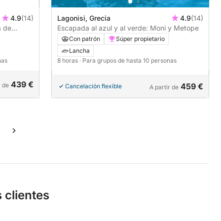
4.9
(14)
Lagonisi, Grecia
4.9
(14)
a de
Escapada al azul y al verde: Moni y Metope
Con patrón
Súper propietario
Lancha
nas
8 horas
· Para grupos de hasta 10 personas
439 €
r de
459 €
Cancelación flexible
A partir de
 clientes