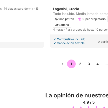
as
· 14 plazas para dormir
· 15
Lagonisi, Grecia
Todo incluido. Media jornada cerc
Atenas.
Con patrón
Súper propietario
Lancha
4 horas
· Para grupos de hasta 10 perso
Combustible incluido
A parti
Cancelación flexible
1
2
3
4
…
La opinión de nuestros
4,9 / 5