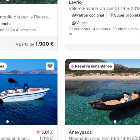
Lavrio
Velero Bavaria Cruiser 51 14m
(201
Patrón opcional
Súper propieta
medio día por la Riviera
Velero
Lancha
10 personas
· 4 cabinas
· 10 plazas para
 de hasta 4 personas
m
1.900 €
A partir de
nea
Reserva instantánea
5.0
(3)
Anavyssos
(2025)
Neumática Hnc Hnc 660 140CV
(2