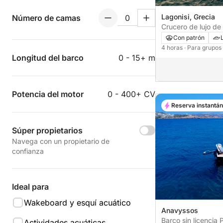
Lagonisi, Grecia
Número de camas
Crucero de lujo de 
ateniense
Con patrón
4 horas
· Para grupos
Longitud del barco
0 - 15+ m
Potencia del motor
0 - 400+ CV
Reserva instantá
Súper propietarios
Navega con un propietario de
confianza
Ideal para
Wakeboard y esquí acuático
Anavyssos
Barco sin licencia Poseidon Blue
Actividades acuáticas