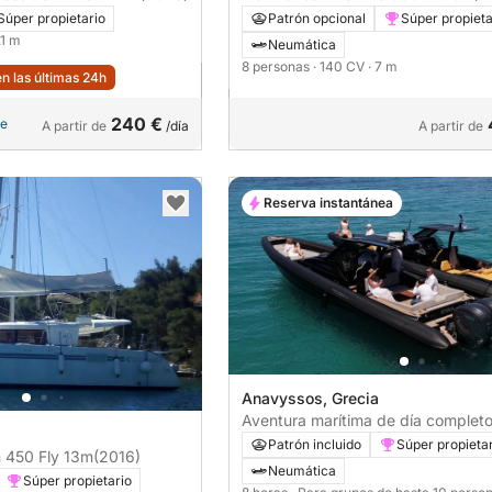
Súper propietario
Patrón opcional
Súper propieta
.1 m
Neumática
8 personas
· 140 CV
· 7 m
n las últimas 24h
240 €
le
A partir de
/día
A partir de
Reserva instantánea
Anavyssos, Grecia
Aventura marítima de día completo
con almuerzo a bordo
Patrón incluido
Súper propieta
Lagoon 450 Fly 13m
(2016)
Neumática
Súper propietario