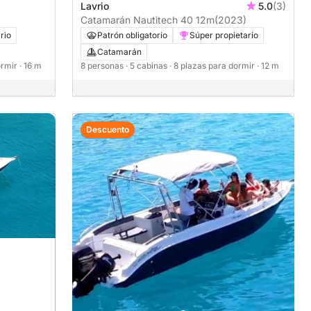
Lavrio
5.0
(3)
Catamarán Nautitech 40 12m
(2023)
rio
Patrón obligatorio
Súper propietario
Catamarán
ormir
· 16 m
8 personas
· 5 cabinas
· 8 plazas para dormir
· 12 m
Descuento