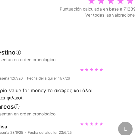
Puntuación calculada en base a 71239
Ver todas las valoracione
stino
esentan en orden cronológico
eseña 12/7/26 · Fecha del alquiler 11/7/26
ρία value for money το σκαφος και όλοι
αι φιλικοί.
arcos
esentan en orden cronológico
isa
L
eseña 23/6/25 · Fecha del alquiler 23/6/25