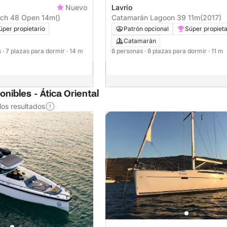
Nuevo
Lavrio
 Nautitech 48 Open 14m
()
Catamarán Lagoon 39 11m
(2017)
úper propietario
Patrón opcional
Súper propieta
Catamarán
s
· 7 plazas para dormir
· 14 m
8 personas
· 8 plazas para dormir
· 11 m
nibles - Ática Oriental
os resultados