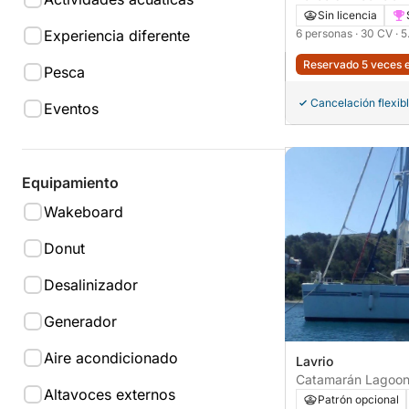
Water 170 30CV
Sin licencia
Experiencia diferente
6 personas
· 30 CV
· 5
Reservado 5 veces e
Pesca
Cancelación flexib
Eventos
Equipamiento
Wakeboard
Donut
Desalinizador
Generador
Aire acondicionado
Lavrio
Catamarán 
Altavoces externos
Patrón opcional