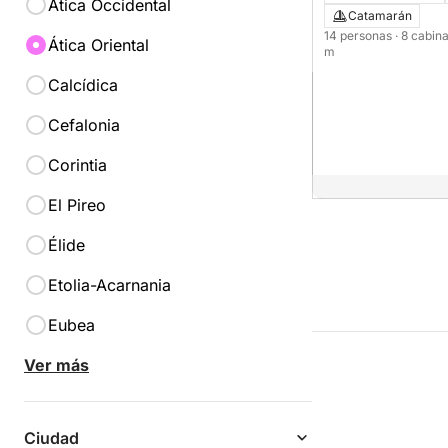
Ática Occidental
Catamarán
14 personas
· 8 cabin
Ática Oriental
m
Calcídica
Cefalonia
Corintia
El Pireo
Élide
Etolia-Acarnania
Eubea
Ver más
Ciudad