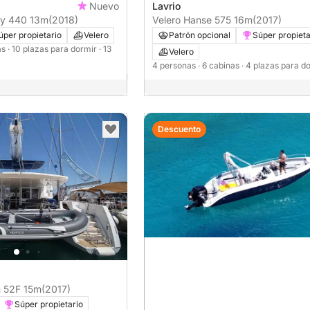
Nuevo
Lavrio
yssey 440 13m
(2018)
Velero Hanse 575 16m
(2017)
úper propietario
Velero
Patrón opcional
Súper propieta
as
· 10 plazas para dormir
· 13
Velero
4 personas
· 6 cabinas
· 4 plazas para d
Descuento
Lagoon 52F 15m
(2017)
Súper propietario