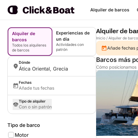
Alquiler de barcos
Alquiler de bar
Experiencias de
Alquiler de
Inicio
/
Alquiler de barc
un día
barcos
Actividades con
Todos los alquileres
Añade fechas pa
patrón
de barcos
Barcos más po
Dónde
Cómo posicionamos l
Ática Oriental, Grecia
Fechas
Añade tus fechas
Tipo de alquiler
Con o sin patrón
Tipo de barco
Motor