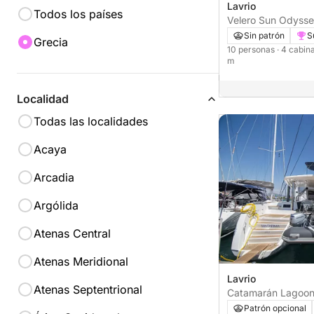
Lavrio
Todos los países
Velero Sun Od
Sin patrón
S
Grecia
10 personas
· 4 cabin
m
Localidad
Todas las localidades
Acaya
Arcadia
Argólida
Atenas Central
Atenas Meridional
Lavrio
Atenas Septentrional
Catamarán 
Patrón opcional