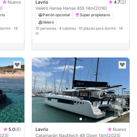
Nuevo
Lavrio
4.7
(2)
8)
Velero Hanse Hanse 455 14m
(2016)
rio
Patrón opcional
Súper propietario
Velero
 dormir
· 14
10 personas
· 4 cabinas
· 10 plazas para dormir
· 14
m
5.0
(8)
Lavrio
Nuevo
023)
Catamarán Nautitech 48 Open 14m
(2025)