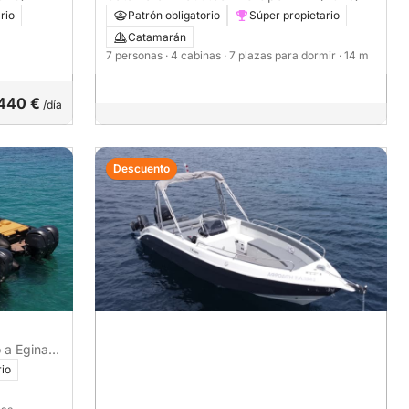
rio
Patrón obligatorio
Súper propietario
Catamarán
7 personas
· 4 cabinas
· 7 plazas para dormir
· 14 m
440 €
/día
Descuento
 a Egina
rio