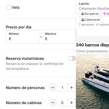
Lavrio
Vela
Catamarán
Sin patrón
S
Catamarán
7 personas
· 4 cabina
Precio por día
Mínimo
Máximo
-
€
€
340 barcos dispo
Cómo posicionamos l
Reserva instantánea
Rerserva sin esperar la confirmación
del propietario
Número de personas
Número de cabinas