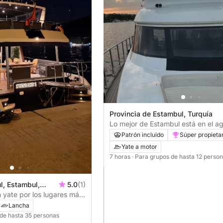
Provincia de Estambul, Turquía
Lo mejor de Estambul está en el a
Disfrute de un día completo a bor
Patrón incluido
Súper propieta
yate privado.
Yate a motor
7 horas
· Para grupos de hasta 12 perso
l, Estambul,
5.0
(1)
 yate por los lugares más
sforo
Lancha
 de hasta 35 personas