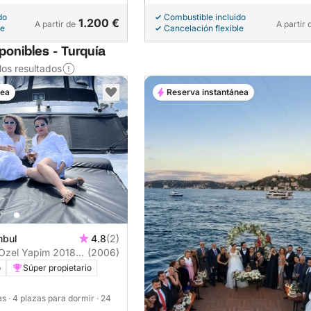
do
Combustible incluido
1.200 €
A partir de
A partir 
le
Cancelación flexible
ponibles - Turquía
os resultados
nea
Reserva instantánea
mbul
4.8
(2)
 Ozel Yapim 2018
(2006)
o
Súper propietario
nas
· 4 plazas para dormir
· 24