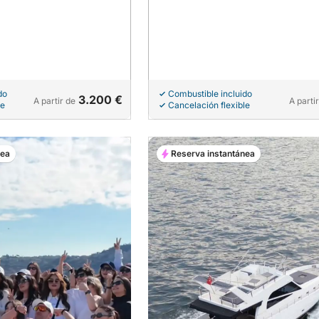
do
Combustible incluido
3.200 €
A partir de
A parti
le
Cancelación flexible
nea
Reserva instantánea