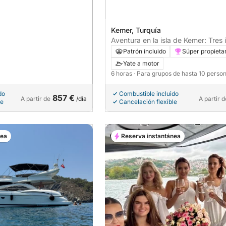
Kemer, Turquía
Aventura en la isla de Kemer: Tres i
bahía de Cleopatra
Patrón incluido
Súper propieta
Yate a motor
6 horas
· Para grupos de hasta 10 perso
do
Combustible incluido
857 €
A partir de
/día
A partir d
le
Cancelación flexible
nea
Reserva instantánea