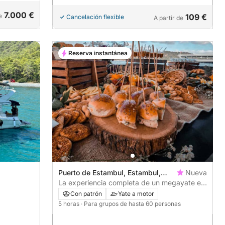
7.000 €
e
109 €
Cancelación flexible
A partir de
Reserva instantánea
Puerto de Estambul, Estambul,
Nueva
Turquía
La experiencia completa de un megayate en
el Bósforo en Estambul
Con patrón
Yate a motor
5 horas
· Para grupos de hasta 60 personas