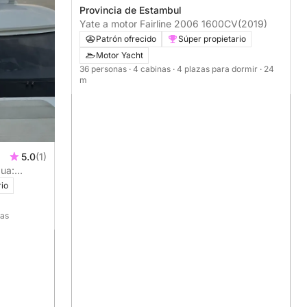
Provincia de Estambul
Yate a motor Fairline 2006 1600CV
(2019)
Patrón ofrecido
Súper propietario
Motor Yacht
36 personas
· 4 cabinas
· 4 plazas para dormir
· 24
m
5.0
(1)
gua:
do de un
rio
nas