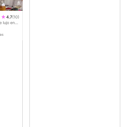
4.7
(10)
 lujo en
nas