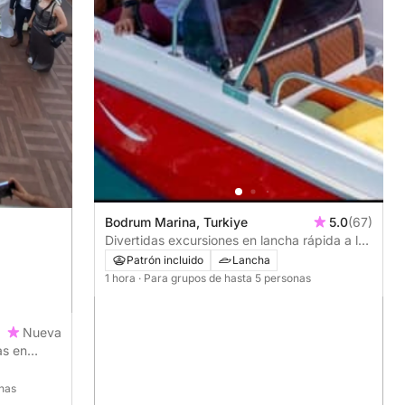
Bodrum Marina, Turkiye
5.0
(67)
Divertidas excursiones en lancha rápida a las
bahías más populares de Bodrum.
Patrón incluido
Lancha
1 hora
· Para grupos de hasta 5 personas
Nueva
as en
onas