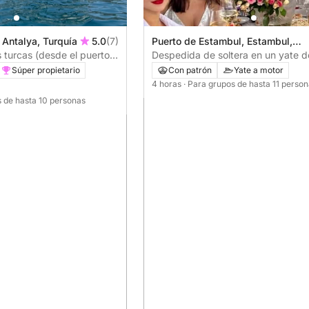
 Antalya, Turquía
5.0
(7)
Puerto de Estambul, Estambul,
 turcas (desde el puerto
Turquía
Despedida de soltera en un yate de
Estambul 👰✨
Súper propietario
Con patrón
Yate a motor
4 horas
· Para grupos de hasta 11 perso
s de hasta 10 personas