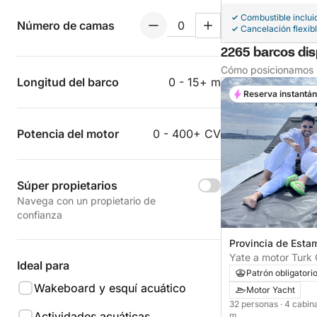
Combustible inclui
Número de camas
Cancelación flexib
2265 barcos dis
Cómo posicionamos l
Longitud del barco
0 - 15+ m
Reserva instantá
Potencia del motor
0 - 400+ CV
Súper propietarios
Navega con un propietario de
confianza
Provincia de Esta
Yate a motor Turk
Ideal para
1500CV
Patrón obligatori
Wakeboard y esquí acuático
Motor Yacht
32 personas
· 4 cabi
Actividades acuáticas
m