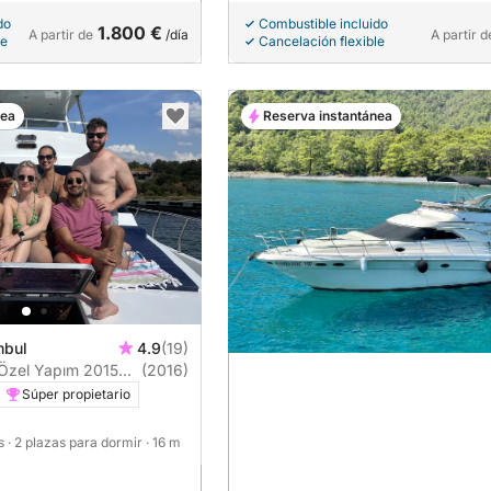
do
Combustible incluido
1.800 €
A partir de
/día
A partir d
le
Cancelación flexible
nea
Reserva instantánea
mbul
4.9
(19)
 Özel Yapım 2015
(2016)
Súper propietario
as
· 2 plazas para dormir
· 16 m