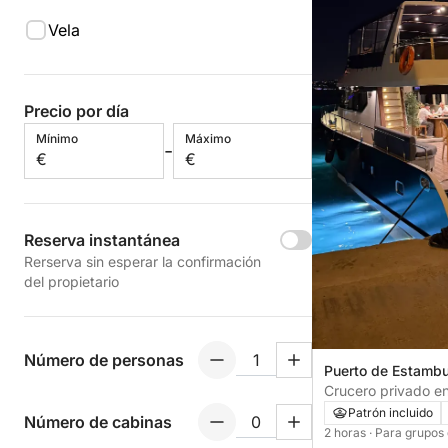
Vela
Precio por día
Mínimo
Máximo
-
€
€
Reserva instantánea
Rerserva sin esperar la confirmación
del propietario
Número de personas
Puerto de Estambu
Turquía
Crucero privado en
destacados del Bó
Patrón incluido
Número de cabinas
2 horas
· Para grupos