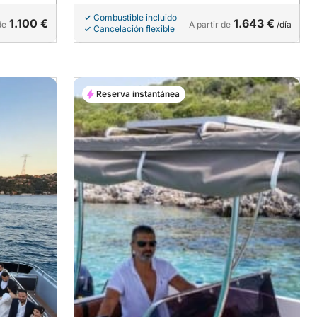
Combustible incluido
1.100 €
1.643 €
de
A partir de
/día
Cancelación flexible
Reserva instantánea