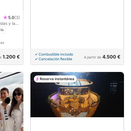
5.0
(3)
slas y la
rio
nas
Combustible incluido
1.200 €
4.500 €
e
A partir de
Cancelación flexible
Reserva instantánea