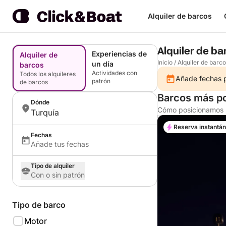
Alquiler de barcos
Alquiler de ba
Experiencias de
Alquiler de
Inicio
/
Alquiler de barc
un día
barcos
Actividades con
Todos los alquileres
Añade fechas pa
patrón
de barcos
Barcos más po
Dónde
Cómo posicionamos l
Turquía
Reserva instantá
Fechas
Añade tus fechas
Tipo de alquiler
Con o sin patrón
Tipo de barco
Motor