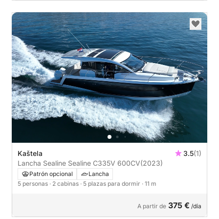
Kaštela
3.5
(1)
Lancha Sealine Sealine C335V 600CV
(2023)
Patrón opcional
Lancha
5 personas
· 2 cabinas
· 5 plazas para dormir
· 11 m
375 €
A partir de
/día