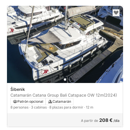
Šibenik
Catamarán Catana Group Bali Catspace OW 12m
(2024)
Patrón opcional
Catamarán
8 personas
· 3 cabinas
· 8 plazas para dormir
· 12 m
208 €
A partir de
/día