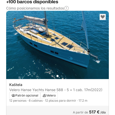
+100 barcos disponibles
Cómo posicionamos los resultados
Kaštela
Velero Hanse Yachts Hanse 588 - 5 + 1 cab. 17m
(2022)
Patrón opcional
Velero
12 personas
· 6 cabinas
· 12 plazas para dormir
· 17.2 m
517 €
A partir de
/día