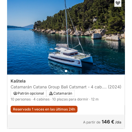
Kaštela
Catamarán Catana Group Bali Catsmart - 4 cab.
(2024)
12m
Patrón opcional
Catamarán
10 personas
· 4 cabinas
· 10 plazas para dormir
· 12 m
Reservado 1 veces en las últimas 24h
146 €
A partir de
/día