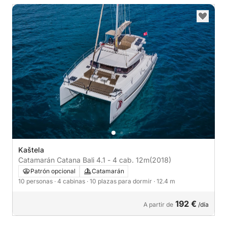
Kaštela
Catamarán Catana Bali 4.1 - 4 cab. 12m
(2018)
Patrón opcional
Catamarán
10 personas
· 4 cabinas
· 10 plazas para dormir
· 12.4 m
192 €
A partir de
/día