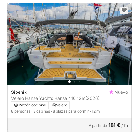
Šibenik
Nuevo
Velero Hanse Yachts Hanse 410 12m
(2026)
Patrón opcional
Velero
8 personas
· 3 cabinas
· 8 plazas para dormir
· 12 m
181 €
A partir de
/día