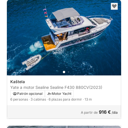
Kaštela
Yate a motor Sealine Sealine F430 880CV
(2023)
Patrón opcional
Motor Yacht
6 personas
· 3 cabinas
· 6 plazas para dormir
· 13 m
916 €
A partir de
/día