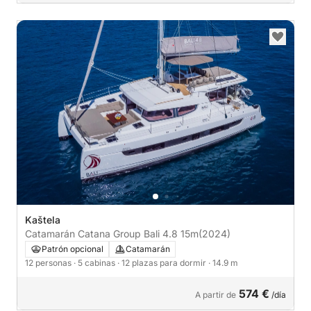
Kaštela
Catamarán Catana Group Bali 4.8 15m
(2024)
Patrón opcional
Catamarán
12 personas
· 5 cabinas
· 12 plazas para dormir
· 14.9 m
574 €
A partir de
/día