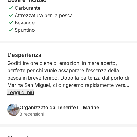
Carburante
Attrezzatura per la pesca
Bevande
Spuntino
L'esperienza
Goditi tre ore piene di emozioni in mare aperto,
perfette per chi vuole assaporare l’essenza della
pesca in breve tempo. Dopo la partenza dal porto di
Marina San Miguel, ci dirigeremo rapidamente verso
i migliori spot di pesca locali, dove potrai cimentarti
Leggi di più
nella cattura di tonni, barracuda o pesci spada. Il
tutto accompagnato da bevande fresche a bordo e
Organizzato da Tenerife IT Marine
un team esperto al tuo fianco.
3 recensioni
Questa esperienza è ideale per famiglie, gruppi di
amici o chi vuole vivere il mare in modo esclusivo e