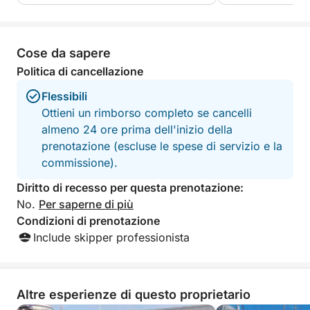
arranged — delicious food and drinks,
boat whilst Jenny
something for everyone, and
with snacks and 
outstanding service from start to finish.
highly reccomend
The crew made us feel completely
outing.
Cose da sapere
welcome and taken care of throughout
Politica di cancellazione
the entire day. We are incredibly
grateful for this unforgettable and fully
Flessibili
organized experience. Highly
Ottieni un rimborso completo se cancelli
recommended to anyone looking for a
almeno 24 ore prima dell'inizio della
relaxing, fun, and special day on the
prenotazione (escluse le spese di servizio e la
water!
commissione).
Diritto di recesso per questa prenotazione:
No.
Per saperne di più
Condizioni di prenotazione
Include skipper professionista
Altre esperienze di questo proprietario