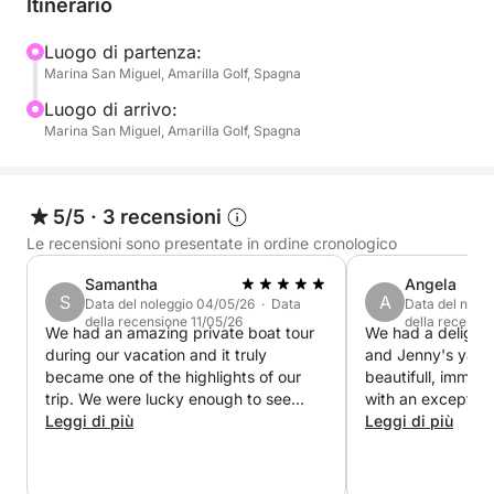
Itinerario
rilassato, ma senza impegnare tutta la giornata. La
nostra barca è dotata di attrezzature professionali e
Luogo di partenza:
Marina San Miguel, Amarilla Golf, Spagna
spazi comodi per garantire il massimo del comfort.
A differenza delle escursioni affollate, qui sarai tu a
Luogo di arrivo:
decidere il ritmo e lo stile dell’avventura.
Marina San Miguel, Amarilla Golf, Spagna
5/5
·
3 recensioni
Le recensioni sono presentate in ordine cronologico
Samantha
Angela
S
A
Data del noleggio 04/05/26 · Data
Data del nole
della recensione 11/05/26
della recensi
We had an amazing private boat tour
We had a delightf
during our vacation and it truly
and Jenny's yach
became one of the highlights of our
beautifull, immac
trip. We were lucky enough to see
with an exception
dolphins, enjoy complete relaxation on
Leggi di più
interior. It would
Leggi di più
board, and the men at the back of the
a long stay on th
boat even had the chance to do some
Jenny were super
fishing. Everything was perfectly
very communicativ