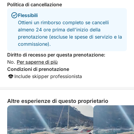
mandato lì era la
Politica di cancellazione
cui parlare. E av
con noi. Tutto que
Flessibili
stato molto spia
Ottieni un rimborso completo se cancelli
finalmente abbiam
almeno 24 ore prima dell'inizio della
abbiamo attraccat
prenotazione (escluse le spese di servizio e la
Lì, l'ancora si è s
non è stata trova
commissione).
purtroppo non sia
Diritto di recesso per questa prenotazione:
attraccare né a fa
snorkeling. Al mo
No.
Per saperne di più
restituzione dell
Condizioni di prenotazione
dovuto pagare l'a
Include skipper professionista
rifiutati perché n
Come affittuari, 
che la barca sia i
di poter utilizzar
Altre esperienze di questo proprietario
preoccuparci che 
L'impiegato ci ha 
avrebbero restitu
finché non avessi
quando abbiamo m
chiamare la polizi