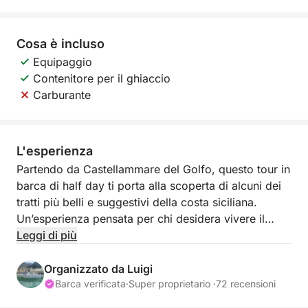
Cosa è incluso
Equipaggio
Contenitore per il ghiaccio
Carburante
L'esperienza
Partendo da Castellammare del Golfo, questo tour in
barca di half day ti porta alla scoperta di alcuni dei
tratti più belli e suggestivi della costa siciliana.
Un’esperienza pensata per chi desidera vivere il
mare tra relax, panorami spettacolari e soste nelle
Leggi di più
acque cristalline.
Organizzato da Luigi
La navigazione inizia costeggiando baie, calette e
Barca verificata
·
Super proprietario ·
72 recensioni
scorci naturali unici, fino a raggiungere Cala Bianca,