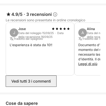
4.9/5
·
3 recensioni
Le recensioni sono presentate in ordine cronologico
Jose
Alina
J
A
Data del noleggio 15/09/25 · Data
Data del nole
della recensione 16/09/25
della recensi
Tradotto dal Spagnolo
Tradotto dal Ted
L'esperienza è stata da 10!!
Documento d'identi
momento del ritiro
necessario lasci
d'identità. Il doc
rifiutato al momen
Leggi di più
perché avremmo 
l'ancora, che non 
correttamente. Sia
Vedi tutti 3 i commenti
concordato e non 
trovare il punto i
essere ritirata. S
dall'altra parte de
scoprire che l'im
Cose da sapere