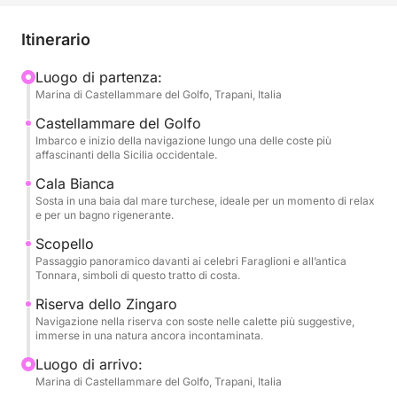
una delle insenature più amate della zona, famosa
per il colore intenso del mare e per la sua atmosfera
Itinerario
tranquilla. Qui il tempo sembra rallentare, regalando
un momento perfetto per godersi la bellezza della
Luogo di partenza:
Marina di Castellammare del Golfo, Trapani, Italia
costa.
Castellammare del Golfo
Il tour prosegue verso Scopello, luogo iconico della
Imbarco e inizio della navigazione lungo una delle coste più
affascinanti della Sicilia occidentale.
Sicilia occidentale, celebre per i suoi faraglioni e per
l’antica tonnara affacciata sul mare. Un tratto di
Cala Bianca
Sosta in una baia dal mare turchese, ideale per un momento di relax
costa dal fascino autentico, ideale per scattare foto
e per un bagno rigenerante.
indimenticabili e lasciarsi conquistare dal paesaggio.
Scopello
Passaggio panoramico davanti ai celebri Faraglioni e all’antica
Infine, si raggiunge la splendida Riserva Naturale
Tonnara, simboli di questo tratto di costa.
dello Zingaro, dove la natura incontaminata incontra
Riserva dello Zingaro
un mare limpido e brillante. Durante l’escursione
Navigazione nella riserva con soste nelle calette più suggestive,
sono previste soste per bagno e relax, prima del
immerse in una natura ancora incontaminata.
rientro a Castellammare del Golfo, con negli occhi i
Luogo di arrivo:
colori più belli della Sicilia.
Marina di Castellammare del Golfo, Trapani, Italia