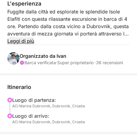
L'esperienza
Fuggite dalla città ed esplorate le splendide Isole
Elafiti con questa rilassante escursione in barca di 4
ore. Partendo dalla costa vicino a Dubrovnik, questa
avventura di mezza giornata vi porterà attraverso le
acque turchesi dell'Adriatico alla scoperta delle
Leggi di più
incantevoli isole di Koločep, Lopud e Šipan.
Organizzato da Ivan
Il capitano e l'assistente di bordo renderanno la
Barca verificata
·
Super proprietario ·
36 recensioni
vostra giornata indimenticabile. Il viaggio inizia con
una crociera verso l'isola di Koločep, la più vicina
delle Isole Elafiti, nota per le sue acque cristalline, le
Itinerario
grotte nascoste e la tranquilla natura circostante. Qui
potrete fermarvi per una nuotata rinfrescante o
Luogo di partenza:
ACI Marina Dubrovnik, Dubrovnik, Croatia
semplicemente godervi gli splendidi panorami
costieri.
Luogo di arrivo:
ACI Marina Dubrovnik, Dubrovnik, Croatia
L'escursione prosegue poi verso l'isola di Lopud,
famosa per le sue spiagge sabbiose e la rilassante