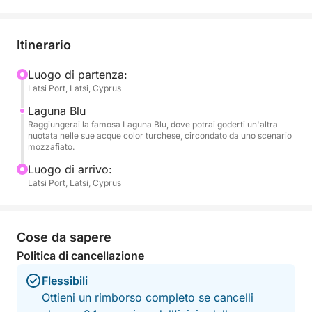
Partendo dal porto di Latsi, la tua barca scivolerà
lungo la costa settentrionale di Cipro, rivelando
scogliere frastagliate, spiagge appartate e una
Itinerario
vegetazione lussureggiante. Mentre ti dirigi verso la
Laguna Blu, sarai circondato da paesaggi
Luogo di partenza:
Latsi Port, Latsi, Cyprus
pittoreschi, rendendo questa crociera ideale per chi
desidera rilassarsi e ammirare il panorama costiero.
Laguna Blu
Le acque calme e turchesi sono perfette per
Raggiungerai la famosa Laguna Blu, dove potrai goderti un'altra
nuotata nelle sue acque color turchese, circondato da uno scenario
rilassarsi, con numerose opportunità per ammirare la
mozzafiato.
bellezza naturale che ti circonda.
Luogo di arrivo:
Latsi Port, Latsi, Cyprus
Una volta raggiunta la Laguna Blu, avrai
l'opportunità di nuotare nelle sue acque calde e
limpide. La brillante tonalità blu della laguna e
Cose da sapere
l'ambiente tranquillo la rendono il luogo perfetto per
Politica di cancellazione
rinfrescarsi e godersi la pace del mare. Che
scegliate di nuotare, fare snorkeling o
Flessibili
semplicemente galleggiare in acqua, questa sosta
Ottieni un rimborso completo se cancelli
sarà sicuramente il momento clou della vostra