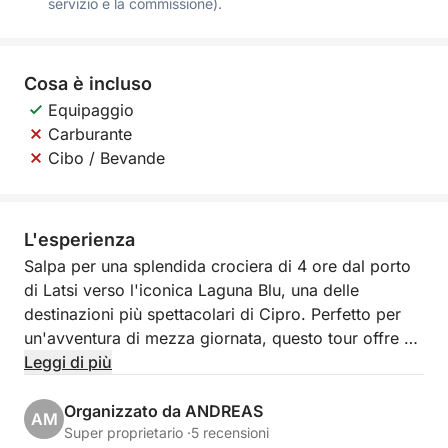
servizio e la commissione).
Cosa è incluso
Equipaggio
Carburante
Cibo / Bevande
L'esperienza
Salpa per una splendida crociera di 4 ore dal porto
di Latsi verso l'iconica Laguna Blu, una delle
destinazioni più spettacolari di Cipro. Perfetto per
un'avventura di mezza giornata, questo tour offre un
mix di bellezze paesaggistiche, acque cristalline e
Leggi di più
una nuotata rinfrescante in uno dei luoghi più ambiti
del Mediterraneo.
Organizzato da ANDREAS
AM
Super proprietario ·
5 recensioni