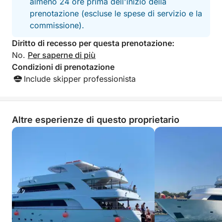
almeno 24 ore prima dell'inizio della
giornata.
prenotazione (escluse le spese di servizio e la
commissione).
Durante la crociera, potrete acquistare bevande e
Diritto di recesso per questa prenotazione:
snack leggeri per rinfrescarvi. Con zone d'ombra a
No.
Per saperne di più
bordo e comode sedute, questo tour offre
Condizioni di prenotazione
un'atmosfera rilassata per godersi la bellezza
Include skipper professionista
naturale del Mediterraneo.
Questa crociera di 4 ore è il modo perfetto per
scoprire il meglio della costa di Cipro in breve
Altre esperienze di questo proprietario
tempo, offrendovi un'indimenticabile nuotata nella
splendida Laguna Blu.