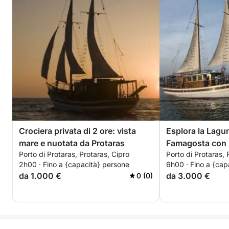
Crociera privata di 2 ore: vista
Esplora la Lagu
mare e nuotata da Protaras
Famagosta con u
Porto di Protaras, Protaras, Cipro
Porto di Protaras, 
ore
2h00 · Fino a {capacità} persone
6h00 · Fino a {cap
da 1.000 €
da 3.000 €
0 (0)