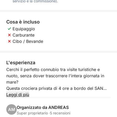
servizio e la commissione).
Cosa è incluso
Equipaggio
Carburante
Cibo / Bevande
L'esperienza
Cerchi il perfetto connubio tra visite turistiche e
nuoto, senza dover trascorrere l'intera giornata in
mare?
Questa crociera privata di 4 ore a bordo del SAN
ANTONIO II è la fuga ideale di mezza giornata,
Leggi di più
pensata per mostrarti il meglio della costa orientale
di Cipro con comfort e stile.
Organizzato da ANDREAS
AM
Super proprietario ·
5 recensioni