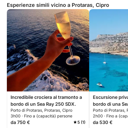
Esperienze simili vicino a Protaras, Cipro
Incredibile crociera al tramonto a
Escursione priva
bordo di un Sea Ray 250 SDX.
bordo di una Se
Porto di Protaras, Protaras, Cipro
Porto di Protaras, 
Blu.
3h00 · Fino a {capacità} persone
2h00 · Fino a {cap
da 750 €
da 530 €
5 (1)