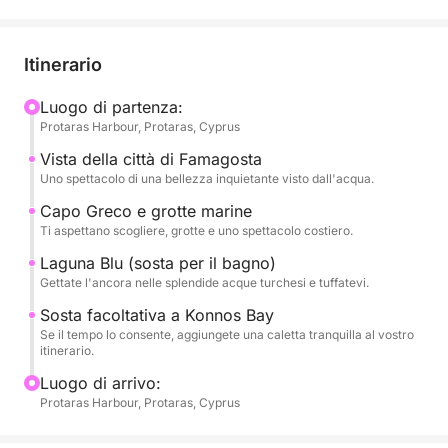
Il tuo viaggio inizia a Protaras, costeggiando
spiagge dorate e calette fino alle acque scintillanti di
Green Bay, la tua prima tappa per il bagno. Mentre la
Itinerario
barca procede lungo la costa, navigherai oltre le
suggestive rovine della città di Famagosta,
Luogo di partenza:
Protaras Harbour, Protaras, Cyprus
offrendoti una vista dal mare rara e indimenticabile.
Vista della città di Famagosta
Il percorso prosegue verso sud verso le meraviglie
Uno spettacolo di una bellezza inquietante visto dall'acqua.
naturali di Capo Greco, che ospita spettacolari
Capo Greco e grotte marine
scogliere, grotte nascoste e acque da cartolina. Una
Ti aspettano scogliere, grotte e uno spettacolo costiero.
seconda tappa per il bagno ti attende alla Laguna
Laguna Blu (sosta per il bagno)
Blu, dove potrai immergerti nelle acque più limpide
Gettate l'ancora nelle splendide acque turchesi e tuffatevi.
di Cipro o semplicemente rilassarti sul ponte con
Sosta facoltativa a Konnos Bay
viste panoramiche sulla costa.
Se il tempo lo consente, aggiungete una caletta tranquilla al vostro
itinerario.
Con due soste per il bagno, uno yacht confortevole
Luogo di arrivo:
e il tempo per rallentare, questa crociera ti offre il
Protaras Harbour, Protaras, Cyprus
meglio dell'azione e del relax: perfetta per coppie,
famiglie o gruppi di amici.