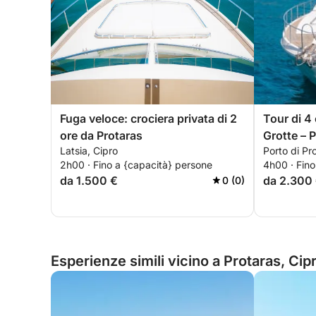
Fuga veloce: crociera privata di 2
Tour di 4 
ore da Protaras
Grotte – 
Latsia, Cipro
Porto di Pr
2h00 · Fino a {capacità} persone
4h00 · Fino
da 1.500 €
da 2.300
0 (0)
Esperienze simili vicino a Protaras, Cip