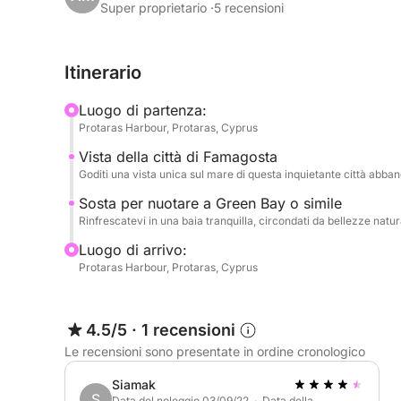
uno spettacolo imponente dove la storia incontra l
Super proprietario ·
5 recensioni
capitano vi guiderà verso una baia tranquilla, co
un bagno nelle sue acque turchesi e cristalline.
Itinerario
Questa crociera è ideale per coppie, piccole fami
Luogo di partenza:
panoramica dalla spiaggia. Che vogliate nuotare, 
Protaras Harbour, Protaras, Cyprus
panorama da un ponte privato, questa breve ma pi
Vista della città di Famagosta
Goditi una vista unica sul mare di questa inquietante città abba
Sosta per nuotare a Green Bay o simile
Rinfrescatevi in una baia tranquilla, circondati da bellezze natura
Luogo di arrivo:
Protaras Harbour, Protaras, Cyprus
4.5/5
·
1 recensioni
Le recensioni sono presentate in ordine cronologico
Siamak
S
Data del noleggio 03/09/22 · Data della