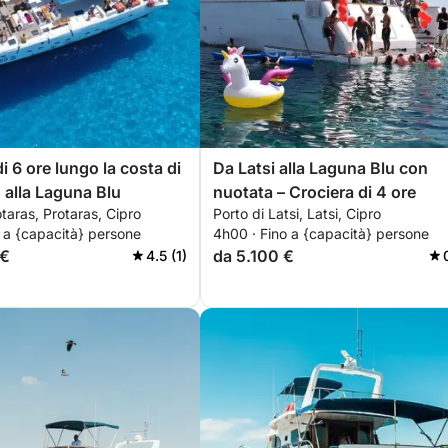
i 6 ore lungo la costa di
Da Latsi alla Laguna Blu con
o alla Laguna Blu
nuotata – Crociera di 4 ore
otaras, Protaras, Cipro
Porto di Latsi, Latsi, Cipro
 a {capacità} persone
4h00 · Fino a {capacità} persone
 €
da 5.100 €
4.5 (1)