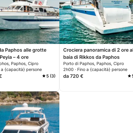
da Paphos alle grotte
Crociera panoramica di 2 ore al
Peyia – 4 ore
baia di Rikkos da Paphos
phos, Paphos, Cipro
Porto di Paphos, Paphos, Cipro
 a {capacità} persone
2h00 · Fino a {capacità} persone
€
da 720 €
5 (3)