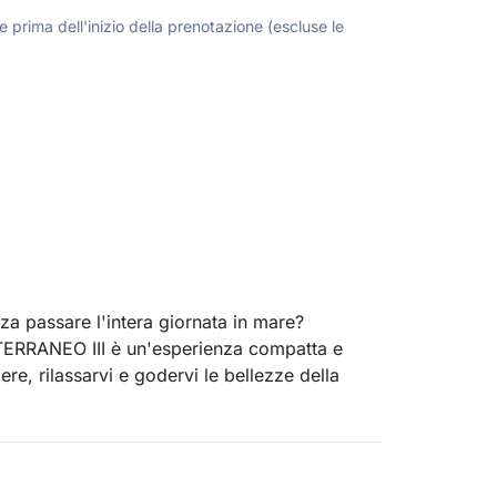
 prima dell'inizio della prenotazione (escluse le
nza passare l'intera giornata in mare?
ITERRANEO III è un'esperienza compatta e
re, rilassarvi e godervi le bellezze della
a tranquilla navigazione verso la costa di
la famigerata "città fantasma" dall'acqua: