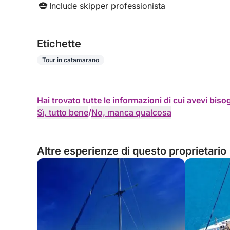
Include skipper professionista
Etichette
Tour in catamarano
Hai trovato tutte le informazioni di cui avevi bis
Sì, tutto bene
/
No, manca qualcosa
Altre esperienze di questo proprietario