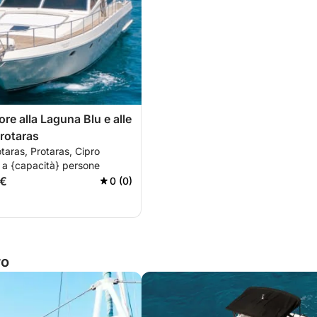
ore alla Laguna Blu e alle
Protaras
otaras, Protaras, Cipro
 a {capacità} persone
 €
0 (0)
ro