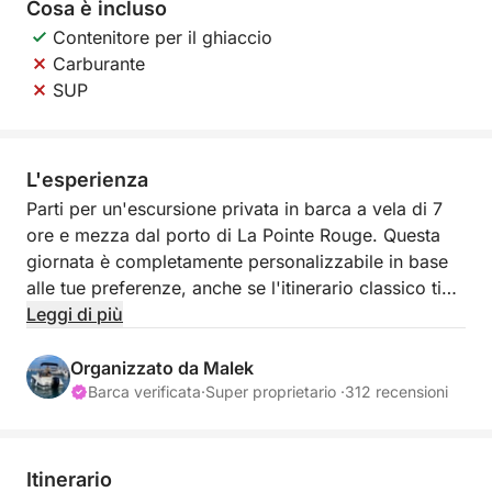
Cosa è incluso
Contenitore per il ghiaccio
Carburante
SUP
L'esperienza
Parti per un'escursione privata in barca a vela di 7
ore e mezza dal porto di La Pointe Rouge. Questa
giornata è completamente personalizzabile in base
alle tue preferenze, anche se l'itinerario classico ti
porterà alla scoperta delle meraviglie del Parco
Leggi di più
Nazionale delle Calanques e dell'Arcipelago di
Frioul. Con una capacità di 7 passeggeri (+ skipper),
Organizzato da Malek
è la dimensione ideale per immergerti
Barca verificata
·
Super proprietario ·
312 recensioni
completamente nelle acque turchesi di Marsiglia.
L'imbarcazione è dotata di un frigo portatile per le
Itinerario