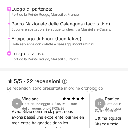
tue bevande e, a richiesta (€30), è disponibile un
SUP (stand-up paddleboard) per esplorare le calette
Luogo di partenza:
Port de la Pointe Rouge, Marseille, France
a ridosso degli scogli. Il tuo skipper multilingue
(francese, inglese, spagnolo) si prenderà cura del
Parco Nazionale delle Calanques (facoltativo)
tuo comfort e ti guiderà verso i migliori punti per
Scogliere spettacolari e acque turchesi tra Marsiglia e Cassis.
nuotare, lontano dal caos cittadino.
Arcipelago di Frioul (facoltativo)
Isole selvagge con calette e paesaggi incontaminati.
Vivi un'avventura indimenticabile tra scogliere
Luogo di arrivo:
calcaree e acque cristalline.
Port de la Pointe Rouge, Marseille, France
P.S.: Il prezzo indicato si riferisce al noleggio
dell'imbarcazione. Lo skipper (€130) e il carburante
5/5
·
22 recensioni
sono da pagare separatamente direttamente al
Le recensioni sono presentate in ordine cronologico
porto.
Vinciane
Damien
V
D
Data del noleggio 01/08/25 · Data
Data del nole
della recensione 06/08/26
della recensi
Tradotto dal Fran
Avec Silvio comme skipper, nous
avons passé une excellente journée en
Ottima squadra. O
mer, entre baignades dans les
Rifacciamolo!