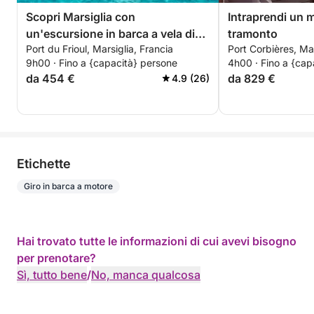
Scopri Marsiglia con
Intraprendi un m
un'escursione in barca a vela di
tramonto
Port du Frioul, Marsiglia, Francia
Port Corbières, Mar
un'intera giornata.
9h00 · Fino a {capacità} persone
4h00 · Fino a {cap
da 454 €
da 829 €
4.9 (26)
Etichette
Giro in barca a motore
Hai trovato tutte le informazioni di cui avevi bisogno
per prenotare?
Sì, tutto bene
/
No, manca qualcosa