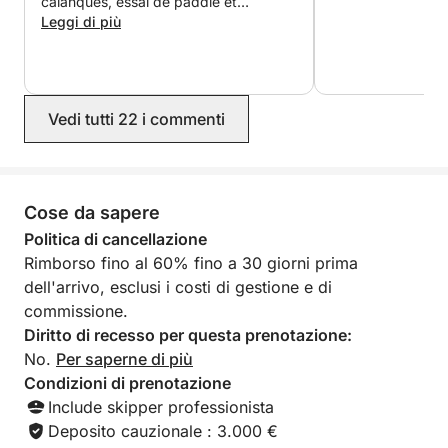
calanques, essai de paddle et
discussions agréables. Dès la
Leggi di più
réservation, nous étions assurés que
tout se déroulerait dans les meilleures
conditions : retour rapide de Lucas, le
propriétaire, communication fluide et
Vedi tutti 22 i commenti
rapide et prix sans surprise. Je
recommande sans hésiter ! Encore
merci pour cette bonne humeur
contagieuse 😃
Cose da sapere
Politica di cancellazione
Rimborso fino al 60% fino a 30 giorni prima
dell'arrivo, esclusi i costi di gestione e di
commissione.
Diritto di recesso per questa prenotazione:
No.
Per saperne di più
Condizioni di prenotazione
Include skipper professionista
Deposito cauzionale : 3.000 €