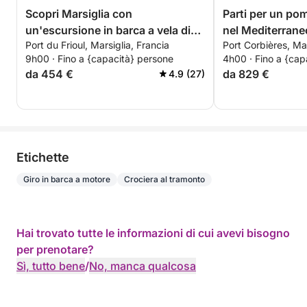
Scopri Marsiglia con
Parti per un po
un'escursione in barca a vela di
nel Mediterrane
Port du Frioul, Marsiglia, Francia
Port Corbières, Mar
un'intera giornata.
9h00 · Fino a {capacità} persone
4h00 · Fino a {cap
da 454 €
da 829 €
4.9 (27)
Etichette
Giro in barca a motore
Crociera al tramonto
Hai trovato tutte le informazioni di cui avevi bisogno
per prenotare?
Sì, tutto bene
/
No, manca qualcosa