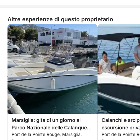
Altre esperienze di questo proprietario
Marsiglia: gita di un giorno al
Calanchi e arcip
Parco Nazionale delle Calanques
escursione priv
Port de la Pointe Rouge, Marsiglia,
Port de la Pointe R
e alle Isole Frioul