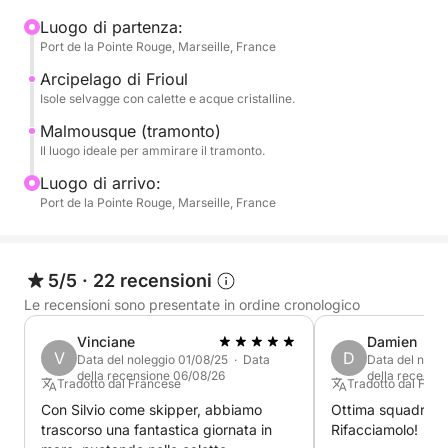
possibile noleggiare una tavola da SUP (Stand Up
Paddleboard) al costo aggiuntivo di 30€.
Luogo di partenza:
Port de la Pointe Rouge, Marseille, France
Il prezzo contenuto di questa esperienza ti
garantisce un ricordo esclusivo per ammirare l'ora
Arcipelago di Frioul
d'oro della costa.
Isole selvagge con calette e acque cristalline.
Malmousque (tramonto)
Assapora la magia del tramonto marsigliese durante
Il luogo ideale per ammirare il tramonto.
una tranquilla pausa in mare.
Luogo di arrivo:
Port de la Pointe Rouge, Marseille, France
Si prega di notare che il prezzo di questa crociera
NON include il servizio dello skipper. Questo
servizio deve essere pagato separatamente al porto
5/5
·
22 recensioni
al costo di 90€.
Le recensioni sono presentate in ordine cronologico
Prenota oggi stesso la tua crociera al tramonto
Vinciane
Damien
V
D
perfetta con me su Click & Boat!
Data del noleggio 01/08/25 · Data
Data del nole
della recensione 06/08/26
della recensi
Tradotto dal Francese
Tradotto dal Fran
P.S.: Il carburante è da pagare separatamente al
Con Silvio come skipper, abbiamo
Ottima squadra. O
trascorso una fantastica giornata in
Rifacciamolo!
porto al termine della crociera, direttamente allo