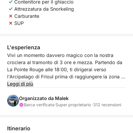
Contenitore per il ghiaccio
Attrezzatura da Snorkeling
Carburante
SUP
L'esperienza
Vivi un momento davvero magico con la nostra
crociera al tramonto di 3 ore e mezza. Partendo da
La Pointe Rouge alle 18:00, ti dirigerai verso
l'Arcipelago di Frioul prima di raggiungere la zona di
Malmousque, un luogo privilegiato per ammirare il
Leggi di più
tramonto sul mare. È il modo perfetto per
concludere la giornata con un memorabile aperitivo
Organizzato da Malek
in acqua.
Barca verificata
·
Super proprietario ·
312 recensioni
Questo tour include l'attrezzatura per lo snorkeling e
un frigo portatile per le tue bevande. È inoltre
Itinerario