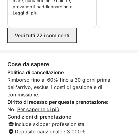
mare, nuotando nelle calette,
skipper.
provando il paddleboarding e
godendoci piacevoli conversazioni. Fin
Leggi di più
dal momento della prenotazione, ci
siamo sentiti rassicurati che tutto
sarebbe andato alla perfezione: Lucas,
Vedi tutti 22 i commenti
il proprietario, ha risposto
rapidamente, la comunicazione è stata
fluida ed efficiente e il prezzo era
esattamente quello promesso. Lo
consiglio vivamente! Grazie ancora per
Cose da sapere
il tuo contagioso buon umore ?
Politica di cancellazione
Rimborso fino al 60% fino a 30 giorni prima
dell'arrivo, esclusi i costi di gestione e di
commissione.
Diritto di recesso per questa prenotazione:
No.
Per saperne di più
Condizioni di prenotazione
Include skipper professionista
Deposito cauzionale : 3.000 €