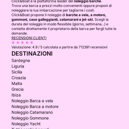
Click&Boat è la piattaforma leader del
noleggio barche
.
Trova una barca a prezzi molto convenienti oppure proponi di
noleggiare la tua imbarcazione per tagliarne i costi.
Click&Boat propone il noleggio di
barche a vela, a motore,
gommoni, case galleggianti, catamarani e jet-ski.
Scegli la
durata del noleggio in modo flessibile (giorno, settimana...) e
contatta direttamente il proprietario della barca per fargli tutte le
domande.
RECENSIONI CLIENTI
Valutazione:
4.9 / 5
calcolata a partire da 712391 recensioni
DESTINAZIONI
Sardegna
Liguria
Sicilia
Croazia
Malta
Grecia
Ibiza
Noleggio Barca a vela
Noleggio Barca a motore
Noleggio Catamarano
Noleggio Gommone
Noleggio Yacht