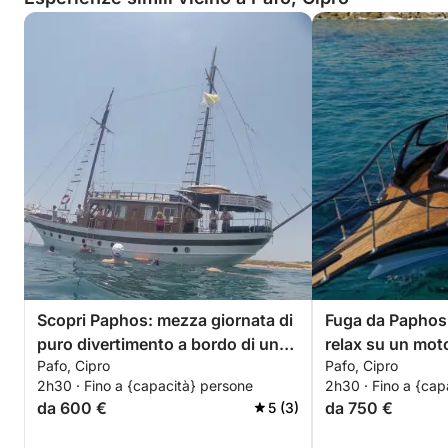
Scopri Paphos: mezza giornata di
Fuga da Paphos:
puro divertimento a bordo di un
relax su un mot
Pafo, Cipro
Pafo, Cipro
caicco.
2h30 · Fino a {capacità} persone
2h30 · Fino a {cap
da 600 €
da 750 €
5 (3)