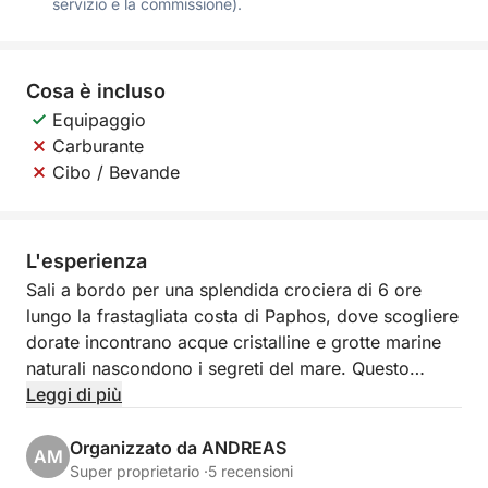
servizio e la commissione).
Cosa è incluso
Equipaggio
Carburante
Cibo / Bevande
L'esperienza
Sali a bordo per una splendida crociera di 6 ore
lungo la frastagliata costa di Paphos, dove scogliere
dorate incontrano acque cristalline e grotte marine
naturali nascondono i segreti del mare. Questo
viaggio indimenticabile unisce il relax panoramico a
Leggi di più
un tocco di avventura, perfetto per chi desidera
scoprire Cipro oltre la spiaggia.
Organizzato da ANDREAS
AM
Super proprietario ·
5 recensioni