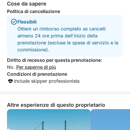
Cose da sapere
tra una tappa e l'altra. Sono disponibili posti a
Politica di cancellazione
sedere all'ombra e ponti prendisole all'aperto, così
potrete rilassarvi in tutta comodità, che preferiate
Flessibili
prendere il sole o rilassarvi nella brezza marina.
Ottieni un rimborso completo se cancelli
almeno 24 ore prima dell'inizio della
Ciò che distingue questa crociera è la sua
prenotazione (escluse le spese di servizio e la
combinazione di luoghi tranquilli per nuotare,
commissione).
monumenti iconici e meraviglie naturali, il tutto in un
Diritto di recesso per questa prenotazione:
viaggio di 6 ore perfettamente sincronizzato.
No.
Per saperne di più
Esplorerai angoli della costa sia affollati che
Condizioni di prenotazione
nascosti, senza mai sentirti di fretta.
Include skipper professionista
Da calette tranquille a meraviglie geologiche, questo
tour offre un'esperienza completa della bellezza
costiera di Cipro. È ideale per coppie, famiglie e
Altre esperienze di questo proprietario
chiunque ami il mare.