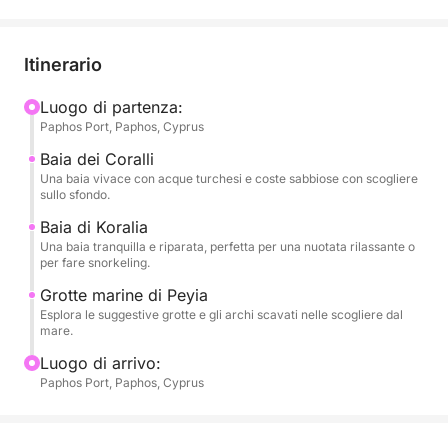
Partendo dal porto di Paphos, navigherai verso
nord-ovest, superando l'iconico faro e il castello
medievale. La barca scivolerà verso Coral Bay,
Itinerario
un'amata distesa di sabbia con acque turchesi e
spettacolari formazioni rocciose. Poco dopo,
Luogo di partenza:
Paphos Port, Paphos, Cyprus
raggiungerai Koralia Bay, dove ti godrai la tua prima
sosta per il bagno: una baia incontaminata e
Baia dei Coralli
riparata, perfetta per galleggiare, fare snorkeling o
Una baia vivace con acque turchesi e coste sabbiose con scogliere
sullo sfondo.
semplicemente immergerti nel Mediterraneo.
Baia di Koralia
Una baia tranquilla e riparata, perfetta per una nuotata rilassante o
Mentre la costa si fa più selvaggia, ti avvicinerai alle
per fare snorkeling.
famose grotte marine di Peyia, dove il vento e le
Grotte marine di Peyia
onde hanno scavato tunnel e archi nelle scogliere
Esplora le suggestive grotte e gli archi scavati nelle scogliere dal
calcaree. Qui, getterai nuovamente l'ancora per una
mare.
seconda nuotata, dandoti la possibilità di fare
Luogo di arrivo:
snorkeling accanto a queste affascinanti formazioni.
Paphos Port, Paphos, Cyprus
A bordo, è possibile acquistare cibo e bevande, tra
cui specialità locali e cocktail rinfrescanti da gustare