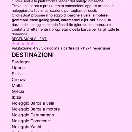
Click&Boat è la piattaforma leader del
noleggio barche
.
Trova una barca a prezzi molto convenienti oppure proponi di
noleggiare la tua imbarcazione per tagliarne i costi.
Click&Boat propone il noleggio di
barche a vela, a motore,
gommoni, case galleggianti, catamarani e jet-ski.
Scegli la
durata del noleggio in modo flessibile (giorno, settimana...) e
contatta direttamente il proprietario della barca per fargli tutte le
domande.
RECENSIONI CLIENTI
Valutazione:
4.9 / 5
calcolata a partire da 711274 recensioni
DESTINAZIONI
Sardegna
Liguria
Sicilia
Croazia
Malta
Grecia
Ibiza
Noleggio Barca a vela
Noleggio Barca a motore
Noleggio Catamarano
Noleggio Gommone
Noleggio Yacht