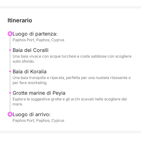
Partendo dal porto di Paphos, la crociera inizia con
viste panoramiche sul faro e sul castello medievale,
prima di dirigersi a nord verso Coral Bay. Mentre
Itinerario
attraversate questo iconico tratto di costa, godetevi
la vista di scogliere dorate, calmi mari blu e le
Luogo di partenza:
Paphos Port, Paphos, Cyprus
lussureggianti colline dell'entroterra.
Baia dei Coralli
Il viaggio prosegue verso le famose grotte marine di
Una baia vivace con acque turchesi e coste sabbiose con scogliere
sullo sfondo.
Peyia, formazioni rocciose naturali scolpite dal
vento e dalle onde in archi e gallerie lungo le
Baia di Koralia
Una baia tranquilla e riparata, perfetta per una nuotata rilassante o
scogliere. È qui che la barca getta l'ancora per una
per fare snorkeling.
rinfrescante sosta per un bagno in acque cristalline,
Grotte marine di Peyia
con vista sulle grotte circostanti.
Esplora le suggestive grotte e gli archi scavati nelle scogliere dal
mare.
A bordo, è possibile acquistare cibo e bevande,
Luogo di arrivo:
inclusi cocktail, vino e snack da gustare mentre vi
Paphos Port, Paphos, Cyprus
rilassate in zone ombreggiate o soleggiate.
Con una sola sosta per nuotare e un percorso