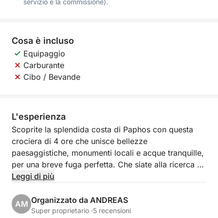
servizio e la commissione).
Cosa è incluso
Equipaggio
Carburante
Cibo / Bevande
L'esperienza
Scoprite la splendida costa di Paphos con questa
crociera di 4 ore che unisce bellezze
paesaggistiche, monumenti locali e acque tranquille,
per una breve fuga perfetta. Che siate alla ricerca di
relax, momenti fotografici o un tuffo rinfrescante in
Leggi di più
mare, questo viaggio costiero offre il meglio di
Cipro in poche ore.
Organizzato da ANDREAS
AM
Super proprietario ·
5 recensioni