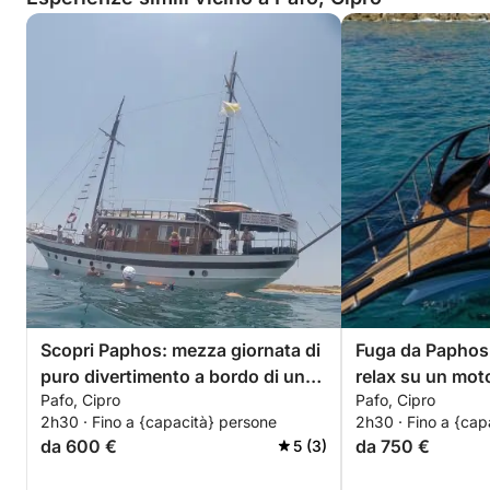
Scopri Paphos: mezza giornata di
Fuga da Paphos:
puro divertimento a bordo di un
relax su un mot
Pafo, Cipro
Pafo, Cipro
caicco.
2h30 · Fino a {capacità} persone
2h30 · Fino a {cap
da 600 €
da 750 €
5 (3)