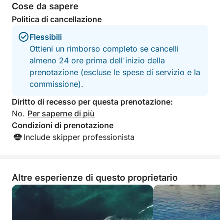
Cose da sapere
tranquillo lungo la costa più pittoresca di Cipro,
Politica di cancellazione
questa crociera di 4 ore è perfetta per chi desidera
godersi il mare senza l'impegno di un'intera
Flessibili
giornata. È un modo panoramico, rilassante e
Ottieni un rimborso completo se cancelli
ventilato per scoprire la magia costiera di Paphos.
almeno 24 ore prima dell'inizio della
prenotazione (escluse le spese di servizio e la
commissione).
Diritto di recesso per questa prenotazione:
No.
Per saperne di più
Condizioni di prenotazione
Include skipper professionista
Altre esperienze di questo proprietario