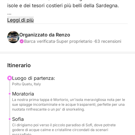
isole e dei tesori costieri più belli della Sardegna.
Il biglietto d'ingresso all'Arcipelago della Maddalena
Leggi di più
è incluso, permettendoti di goderti l'ambiente marino
protetto senza pensieri.
Organizzato da Renzo
Barca verificata
·
Super proprietario ·
63 recensioni
Dopo un caloroso benvenuto a bordo con
rinfrescanti bevande alcoliche e un briefing,
navigheremo verso le splendide isole e calette che
Itinerario
caratterizzano questa parte tranquilla dell'Arcipelago
della Maddalena e oltre.
Luogo di partenza:
Poltu Quatu, Italy
La nostra prima tappa sarà l'incantevole Isola di
Moratoria
Mortorio, nota per la sua bellezza selvaggia, le
La nostra prima tappa è Mortorio, un'isola meravigliosa nota per le
sue spiagge incontaminate e le acque trasparenti, perfette per una
acque cristalline e l'atmosfera esclusiva, perfetta per
nuotata rinfrescante o un po' di snorkeling.
una nuotata rinfrescante o una pausa rilassante.
Sofia
Ci dirigiamo poi verso il piccolo paradiso di Sofi, dove potrete
Proseguiremo verso l'incantevole Isola di Sofi, una
godere di acque calme e cristalline circondati da scenari
mozzafiato.