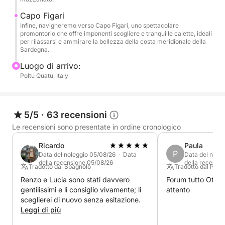
gemma nascosta con spiagge tranquille e un luogo
ideale per lo snorkeling e lo stand-up paddle.
Capo Figari
Successivamente, ci dirigeremo verso il maestoso
Infine, navigheremo verso Capo Figari, uno spettacolare
promontorio che offre imponenti scogliere e tranquille calette, ideali
Capo Figari, dove le spettacolari scogliere e le viste
per rilassarsi e ammirare la bellezza della costa meridionale della
panoramiche offrono uno scenario spettacolare per
Sardegna.
esplorare le meraviglie naturali della costa.
Luogo di arrivo:
Poltu Quatu, Italy
Durante tutta la giornata, avrete tutto il tempo per
nuotare, fare snorkeling, rilassarvi sul ponte o
semplicemente immergervi nello scenario
5/5
·
63 recensioni
mozzafiato della Sardegna. La vostra esperienza
Le recensioni sono presentate in ordine cronologico
include l'uso di una tavola da SUP, attrezzatura per
lo snorkeling e un gommone per raggiungere più
Ricardo
Paula
P
Data del noleggio 05/08/26 · Data
Data del nole
facilmente le spiagge più belle e nascoste.
della recensione 05/08/26
della recensi
Tradotto dal Spagnolo
Tradotto dal Port
Renzo e Lucia sono stati davvero
Forum tutto Ottim
Con il nostro attento equipaggio a guidarvi e un
gentilissimi e li consiglio vivamente; li
attento
ritmo flessibile e rilassato, questo Tour del Sud offre
sceglierei di nuovo senza esitazione.
una giornata indimenticabile di sole, mare ed
Leggi di più
esplorazione, perfetta per famiglie, coppie o gruppi