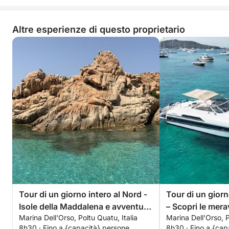
Altre esperienze di questo proprietario
Tour di un giorno intero al Nord -
Tour di un giorn
Isole della Maddalena e avventura
– Scopri le mera
Marina Dell'Orso, Poltu Quatu, Italia
Marina Dell'Orso, P
nella Corsica meridionale
dell'Arcipelago
8h30 · Fino a {capacità} persone
8h30 · Fino a {cap