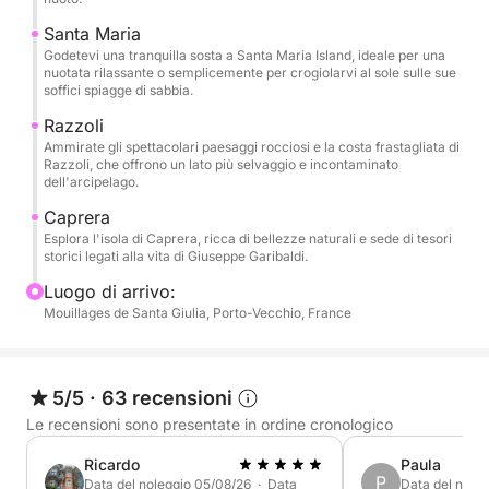
nuotata o semplicemente rilassati al sole, godendoti
la serenità di questa splendida isola.
Santa Maria
Godetevi una tranquilla sosta a Santa Maria Island, ideale per una
nuotata rilassante o semplicemente per crogiolarvi al sole sulle sue
Prosegui verso Razzoli, dove spettacolari formazioni
soffici spiagge di sabbia.
rocciose e paesaggi mozzafiato offrono
Razzoli
indimenticabili opportunità fotografiche. Infine, visita
Ammirate gli spettacolari paesaggi rocciosi e la costa frastagliata di
Caprera, ricca di storia e fascino naturale, che
Razzoli, che offrono un lato più selvaggio e incontaminato
dell'arcipelago.
ospita sia spiagge selvagge che siti storici legati a
Giuseppe Garibaldi.
Caprera
Esplora l'isola di Caprera, ricca di bellezze naturali e sede di tesori
storici legati alla vita di Giuseppe Garibaldi.
Durante tutta la giornata, un gommone sarà a
disposizione per raggiungere spiagge e calette
Luogo di arrivo:
Mouillages de Santa Giulia, Porto-Vecchio, France
nascoste, rendendo l'esperienza ancora più
esclusiva.
Che tu stia pagaiando nel mare scintillante o
5/5
·
63 recensioni
facendo snorkeling tra pesci colorati, ogni momento
Le recensioni sono presentate in ordine cronologico
ti lascerà a bocca aperta.
Ricardo
Paula
P
Data del noleggio 05/08/26 · Data
Data del nole