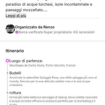
paradiso di acque turchesi, isole incontaminate e
paesaggi mozzafiato.
Leggi di più
L'accesso al Parco Nazionale dell'Arcipelago della
Maddalena è incluso, garantendoti un'esperienza
Organizzato da Renzo
indimenticabile e senza intoppi.
Barca verificata
·
Super proprietario ·
63 recensioni
Partendo da Poltu Quatu, il tuo viaggio ti immergerà
in alcuni degli angoli più iconici e protetti del
Itinerario
Mediterraneo.
Luogo di partenza:
Mouillages de Santa Giulia, Porto-Vecchio, France
Il tour ti porterà prima alla famosa Isola di Budelli,
dove potrai ammirare la rinomata Spiaggia Rosa con
Budelli
le sue incantevoli e delicate sfumature rosa.
Ammirate la splendida Spiaggia Rosa, una delle spiagge più rare al
mondo, famosa per la sua delicata sabbia rosa e le sue acque
Prosegui per Spargi, nota per le sue calette selvagge
cristalline.
e le acque cristalline, il luogo perfetto per lo
rottura
snorkeling e la scoperta delle meraviglie
Immergiti nella bellezza selvaggia di Spargi, dove calette nascoste
sottomarine. A Santa Maria, goditi una tranquilla
e acque turchesi offrono lo scenario perfetto per lo snorkeling e il
nuoto.