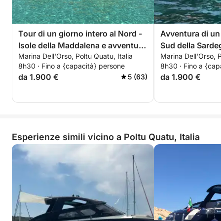
Tour di un giorno intero al Nord -
Avventura di un 
Isole della Maddalena e avventura
Sud della Sardeg
Marina Dell'Orso, Poltu Quatu, Italia
Marina Dell'Orso, P
nella Corsica meridionale
nascosti della 
8h30 · Fino a {capacità} persone
8h30 · Fino a {cap
meridionale
da 1.900 €
da 1.900 €
5 (63)
Esperienze simili vicino a Poltu Quatu, Italia