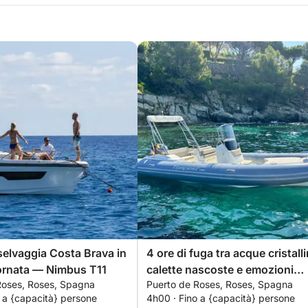
 selvaggia Costa Brava in
4 ore di fuga tra acque cristalli
ornata — Nimbus T11
calette nascoste e emozioni
Roses, Roses, Spagna
Puerto de Roses, Roses, Spagna
costiere
 a {capacità} persone
4h00 · Fino a {capacità} persone