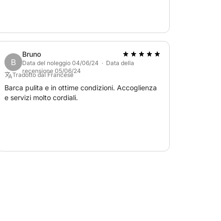
osti migliori della giornata.
esplorazione, divertimento e totale libertà: la
issuta.
Bruno
B
Data del noleggio 04/06/24 · Data della
recensione 05/06/24
Tradotto dal Francese
Barca pulita e in ottime condizioni. Accoglienza
e servizi molto cordiali.