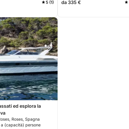
da 335 €
5 (1)
assati ed esplora la
ava
Roses, Roses, Spagna
 a {capacità} persone