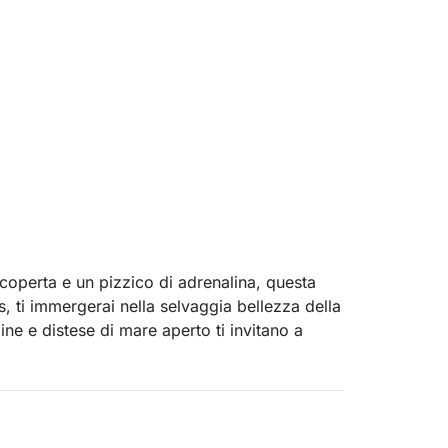
 scoperta e un pizzico di adrenalina, questa
, ti immergerai nella selvaggia bellezza della
ine e distese di mare aperto ti invitano a
no di affrettarsi. Il tuo itinerario è
irettamente con Joaquim prima della partenza,