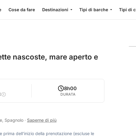
e
Cose da fare
Destinazioni
Tipi di barche
Tipi di 
lette nascoste, mare aperto e
8h00
E
DURATA
se, Spagnolo
·
Saperne di più
 prima dell'inizio della prenotazione (escluse le