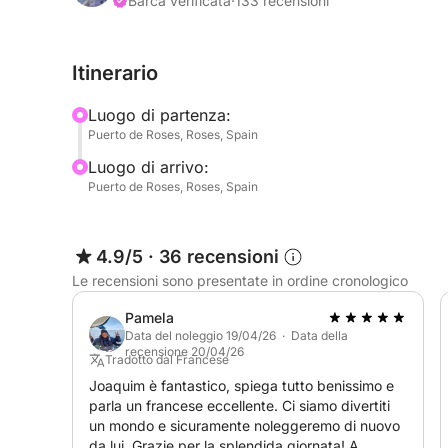
adattando il percorso alle tue preferenze, al tuo 
Barca verificata
·
133 recensioni
Naviga lungo scogliere suggestive, getta l'ancora i
Itinerario
luoghi iconici come Cadaqués o Empuriabrava. Tra
l'energia con attività acquatiche, rendendo la gio
Luogo di partenza:
desideri.
Puerto de Roses, Roses, Spain
Luogo di arrivo:
Puerto de Roses, Roses, Spain
- Scopri calette appartate e nuota in acque cristal
- Divertiti con sport acquatici come wakeboard o 
- Rilassati sui lettini o all'ombra tra una sosta e l'a
4.9/5
·
36 recensioni
- Naviga lungo una delle coste più belle del Medi
Le recensioni sono presentate in ordine cronologico
- Personalizza liberamente il tuo itinerario per un
Pamela
Ciò che rende questa esperienza unica è il suo equil
Data del noleggio 19/04/26 · Data della
recensione 20/04/26
L'imbarcazione è facile da manovrare, efficiente e
Tradotto dal Francese
rilassante che per momenti di divertimento in acq
Joaquim è fantastico, spiega tutto benissimo e
parla un francese eccellente. Ci siamo divertiti
un mondo e sicuramente noleggeremo di nuovo
Grazie all'esperienza di Joaquim e alla sua eccelle
da lui. Grazie per la splendida giornata! A