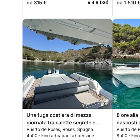
da 315 €
da 1.610 
4.9 (36)
Una fuga costiera di mezza
8 ore alla
giornata tra calette segrete e
nascosti 
Puerto de Roses, Roses, Spagna
Puerto de 
acque turchesi.
4h00 · Fino a {capacità} persone
8h00 · Fino