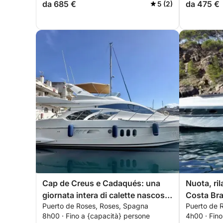
da 685 €
da 475 €
5 (2)
Cap de Creus e Cadaqués: una
Nuota, ril
giornata intera di calette nascoste
Costa Br
Puerto de Roses, Roses, Spagna
Puerto de 
e lusso mediterraneo
8h00 · Fino a {capacità} persone
4h00 · Fino