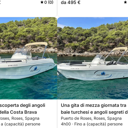
€
da 495 €
0 (0)
 scoperta degli angoli
Una gita di mezza giornata tra
della Costa Brava
baie turchesi e angoli segreti d
Roses, Roses, Spagna
Puerto de Roses, Roses, Spagna
Mediterraneo.
 a {capacità} persone
4h00 · Fino a {capacità} persone