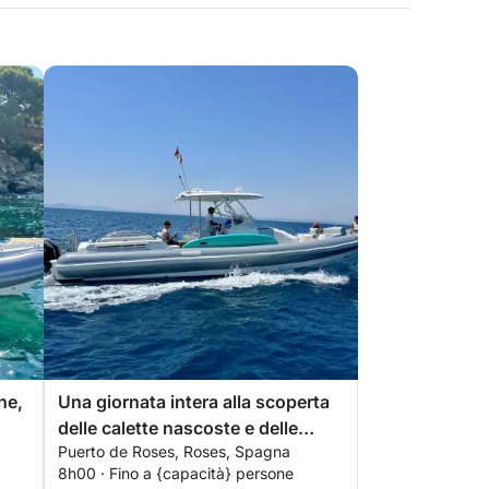
ne,
Una giornata intera alla scoperta
delle calette nascoste e delle
Puerto de Roses, Roses, Spagna
acque cristalline della Costa
8h00 · Fino a {capacità} persone
Brava.