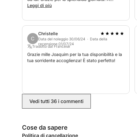
dall'inizio, con utili consigli per guidarti verso i p
presto!
Leggi di più
Questa è una fuga di un'intera giornata che unisce 
Costa Brava esattamente come dovrebbe essere v
Christelle
C
Data del noleggio 30/06/24 · Data della
recensione 01/07/24
Tradotto dal Francese
Grazie mille Joaquim per la tua disponibilità e la
tua sorridente accoglienza! È stato perfetto!
Vedi tutti 36 i commenti
Cose da sapere
Politica di cancellazione