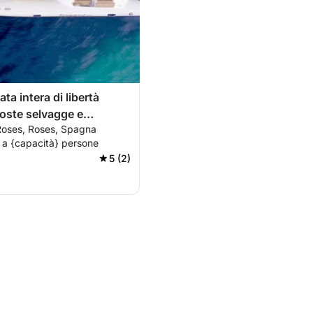
ta intera di libertà
coste selvagge e
Roses, Roses, Spagna
della Costa Brava.
 a {capacità} persone
5 (2)