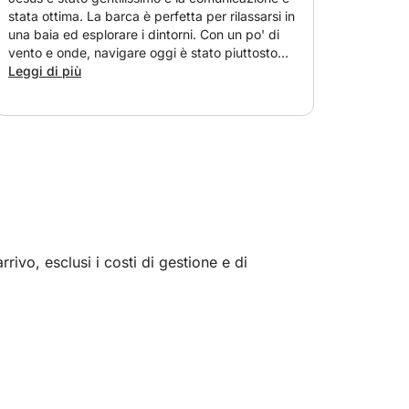
stata ottima. La barca è perfetta per rilassarsi in
una baia ed esplorare i dintorni. Con un po' di
vento e onde, navigare oggi è stato piuttosto
faticoso. Ciononostante, l'esperienza vale
Leggi di più
assolutamente la pena. Consigliatissima!
Avremmo solo desiderato una descrizione più
dettagliata del punto di ormeggio e informazioni
sul posto migliore dove parcheggiare l'auto.
Parcheggiare al porto principale è molto
costoso, ma la barca è ormeggiata nel porto dei
pescatori, dove il parcheggio è decisamente più
economico. Grazie, Jesus!
rivo, esclusi i costi di gestione e di