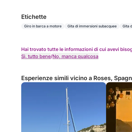
Etichette
Giro in barca a motore
Gita di immersioni subacquee
Gita 
Hai trovato tutte le informazioni di cui avevi bis
Sì, tutto bene
/
No, manca qualcosa
Esperienze simili vicino a Roses, Spag