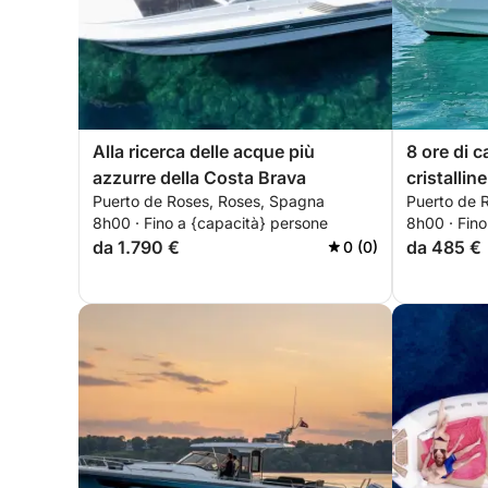
Alla ricerca delle acque più
8 ore di 
azzurre della Costa Brava
cristallin
Puerto de Roses, Roses, Spagna
Puerto de 
Costa Br
8h00 · Fino a {capacità} persone
8h00 · Fino
da 1.790 €
da 485 €
0 (0)