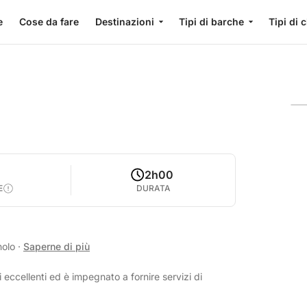
e
Cose da fare
Destinazioni
Tipi di barche
Tipi di 
2h00
E
DURATA
nolo
·
Saperne di più
 eccellenti ed è impegnato a fornire servizi di