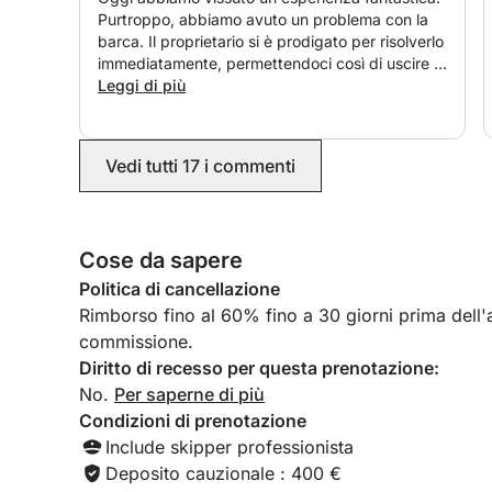
Purtroppo, abbiamo avuto un problema con la
barca. Il proprietario si è prodigato per risolverlo
immediatamente, permettendoci così di uscire in
barca a vela un altro giorno. Lo consiglio
Leggi di più
vivamente!
Vedi tutti 17 i commenti
Cose da sapere
Politica di cancellazione
Rimborso fino al 60% fino a 30 giorni prima dell'ar
commissione.
Diritto di recesso per questa prenotazione:
No.
Per saperne di più
Condizioni di prenotazione
Include skipper professionista
Deposito cauzionale : 400 €