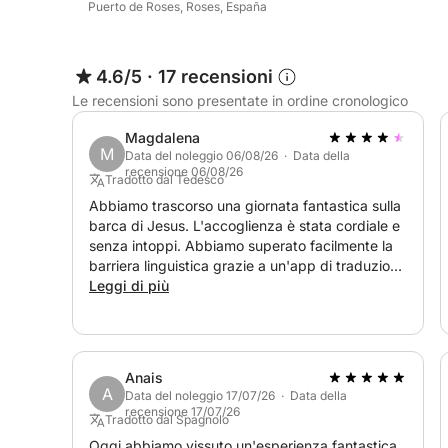
Puerto de Roses, Roses, España
4.6/5
·
17 recensioni
Le recensioni sono presentate in ordine cronologico
Magdalena
M
Data del noleggio 06/08/26 · Data della
recensione 06/08/26
Tradotto dal Tedesco
Abbiamo trascorso una giornata fantastica sulla
barca di Jesus. L'accoglienza è stata cordiale e
senza intoppi. Abbiamo superato facilmente la
barriera linguistica grazie a un'app di traduzione
e un po' di umorismo. Il rapporto qualità-prezzo
Leggi di più
è eccellente. La caparra è stata rimborsata
senza problemi. Ci piacerebbe prenotare di
nuovo la barca l'anno prossimo! :-)
Anais
A
Data del noleggio 17/07/26 · Data della
recensione 17/07/26
Tradotto dal Spagnolo
Oggi abbiamo vissuto un'esperienza fantastica.