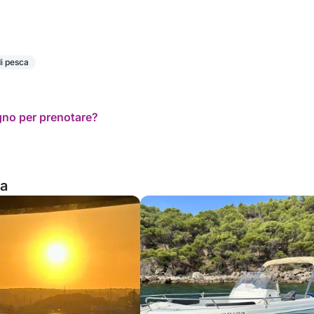
di pesca
ogno per prenotare?
na