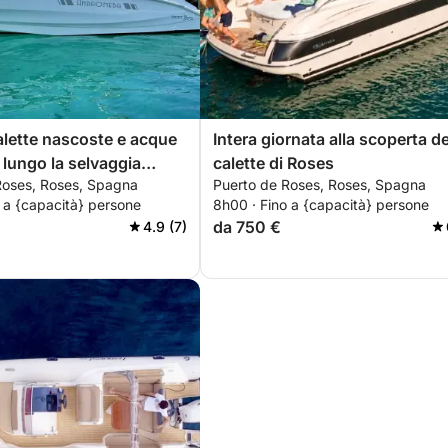
calette nascoste e acque
Intera giornata alla scoperta de
e lungo la selvaggia
calette di Roses
Roses, Roses, Spagna
Puerto de Roses, Roses, Spagna
ava
 a {capacità} persone
8h00 · Fino a {capacità} persone
da 750 €
4.9 (7)