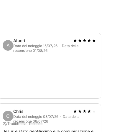
Albert
A
Data del noleggio 15/07/26 · Data della
recensione 01/08/26
Chris
C
Data del noleggio 08/07/26 · Data della
recensione 08/07/26
Tradotto dal Tedesco
Jesus è stato gentilissimo e la comunicazione è