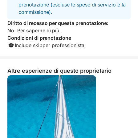
al vento e alle condizioni del mare.
prenotazione (escluse le spese di servizio e la
commissione).
📍 Punto di Partenza
Diritto di recesso per questa prenotazione:
Il tour parte dal Porto di Cagliari, facilmente
No.
Per saperne di più
raggiungibile a piedi, in auto o in taxi.
Condizioni di prenotazione
Riceverai la posizione precisa e le istruzioni
Include skipper professionista
dettagliate dopo la prenotazione.
🌅 Vivi Cagliari dal mare, in esclusiva.
Altre esperienze di questo proprietario
Un’esperienza privata, emozionante e rilassante per
scoprire la costa più affascinante della Sardegna,
fino alla magia di Mari Pintau.