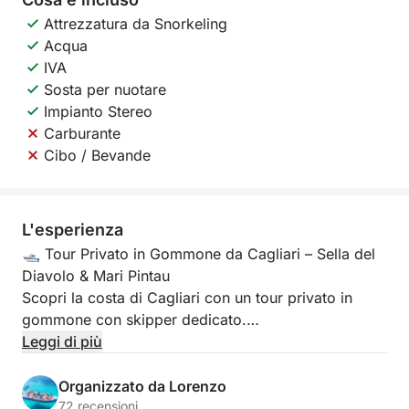
Attrezzatura da Snorkeling
Acqua
IVA
Sosta per nuotare
Impianto Stereo
Carburante
Cibo / Bevande
L'esperienza
🛥️ Tour Privato in Gommone da Cagliari – Sella del
Diavolo & Mari Pintau
Scopri la costa di Cagliari con un tour privato in
gommone con skipper dedicato.
Leggi di più
A bordo del nostro gommone da 7,85 metri con
motore da 300 CV che può ospitare sino ad un
Organizzato da Lorenzo
massimo di 11 persone, vivrai un’esperienza unica tra
72 recensioni