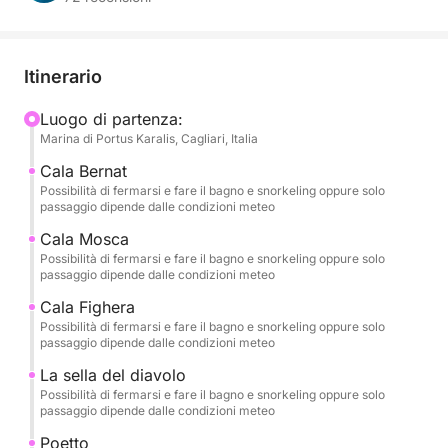
adrenalina, relax e panorami mozzafiato. Solo tu, i
tuoi compagni di viaggio e il mare cristallino del
Golfo degli Angeli.
Itinerario
🌊 Un’Esperienza Esclusiva e Personalizzabile
Luogo di partenza:
Marina di Portus Karalis, Cagliari, Italia
Puoi scegliere l’orario che preferisci – mattina,
pomeriggio o tramonto – e in base alla fascia oraria
Cala Bernat
vivrai un itinerario diverso, studiato per garantire il
Possibilità di fermarsi e fare il bagno e snorkeling oppure solo
passaggio dipende dalle condizioni meteo
massimo comfort e le migliori condizioni del mare.
Cala Mosca
Possibilità di fermarsi e fare il bagno e snorkeling oppure solo
Il tour è 100% privato, ideale per coppie, famiglie o
passaggio dipende dalle condizioni meteo
piccoli gruppi che vogliono scoprire la costa di
Cala Fighera
Cagliari in libertà e totale privacy.
Possibilità di fermarsi e fare il bagno e snorkeling oppure solo
passaggio dipende dalle condizioni meteo
Se desideri prolungare l’esperienza, puoi scegliere la
La sella del diavolo
formula giornata intera, che include anche la tappa a
Possibilità di fermarsi e fare il bagno e snorkeling oppure solo
Mari Pintau, una delle spiagge più spettacolari del
passaggio dipende dalle condizioni meteo
sud Sardegna, famosa per le sue acque turchesi e i
Poetto