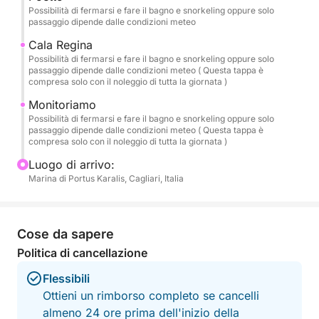
riflessi “dipinti”.
Possibilità di fermarsi e fare il bagno e snorkeling oppure solo
passaggio dipende dalle condizioni meteo
🏝️ Itinerario Consigliato
Cala Regina
Partendo dal Porto di Cagliari, navigheremo lungo i
Possibilità di fermarsi e fare il bagno e snorkeling oppure solo
passaggio dipende dalle condizioni meteo ( Questa tappa è
luoghi più iconici della costa:
compresa solo con il noleggio di tutta la giornata )
Monitoriamo
🌿 Cala Fighera – Scogliere selvagge e acque
Possibilità di fermarsi e fare il bagno e snorkeling oppure solo
smeraldo.
passaggio dipende dalle condizioni meteo ( Questa tappa è
🌊 Calamosca – Una baia protetta perfetta per un
compresa solo con il noleggio di tutta la giornata )
tuffo rilassante.
Luogo di arrivo:
⛰️ Sella del Diavolo – L’emblema di Cagliari, da
Marina di Portus Karalis, Cagliari, Italia
ammirare dal mare.
🏖️ Poetto – La spiaggia simbolo della città.
💙 Mari Pintau – “Il mare dipinto”: sabbia bianca e
Cose da sapere
acque che sembrano un quadro (inclusa solo nella
Politica di cancellazione
formula Full Day).
Flessibili
Durante la navigazione effettueremo diverse soste
Ottieni un rimborso completo se cancelli
bagno e snorkeling nei punti più belli, scelti in base
almeno 24 ore prima dell'inizio della