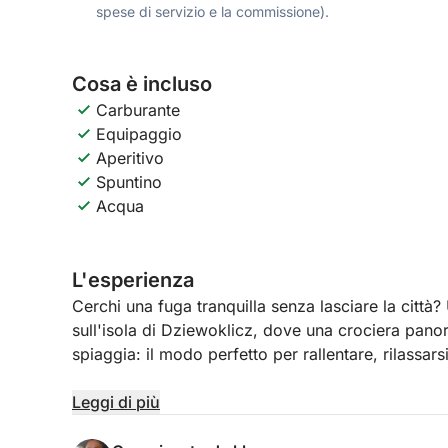
spese di servizio e la commissione).
Cosa è incluso
Carburante
Equipaggio
Aperitivo
Spuntino
Acqua
L'esperienza
Cerchi una fuga tranquilla senza lasciare la città?
sull'isola di Dziewoklicz, dove una crociera panor
spiaggia: il modo perfetto per rallentare, rilassars
Partendo da Stettino, navigheremo in acque calme
Leggi di più
fluviale immersa nel verde e nella tranquillità. Lung