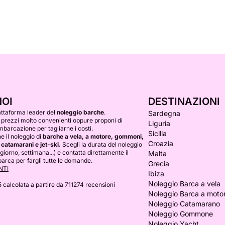
NOI
DESTINAZIONI
attaforma leader del
noleggio barche
.
Sardegna
 prezzi molto convenienti oppure proponi di
Liguria
mbarcazione per tagliarne i costi.
Sicilia
 il noleggio di
barche a vela, a motore, gommoni,
Croazia
 catamarani e jet-ski.
Scegli la durata del noleggio
(giorno, settimana...) e contatta direttamente il
Malta
barca per fargli tutte le domande.
Grecia
NTI
Ibiza
Noleggio Barca a vela
5
calcolata a partire da 711274 recensioni
Noleggio Barca a moto
Noleggio Catamarano
Noleggio Gommone
Noleggio Yacht