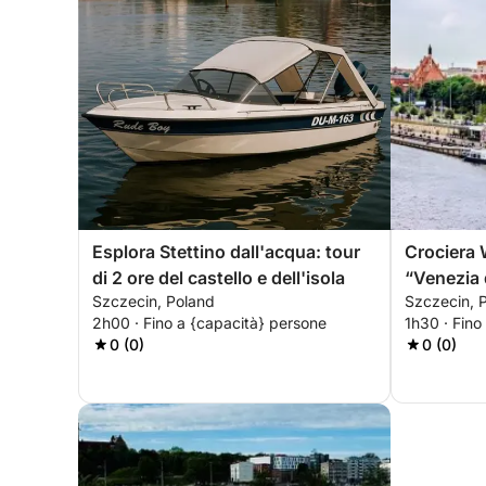
Esplora Stettino dall'acqua: tour
Crociera 
di 2 ore del castello e dell'isola
“Venezia 
Szczecin, Poland
Szczecin, 
panoramic
2h00 · Fino a {capacità} persone
1h30 · Fino
0 (0)
0 (0)