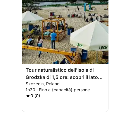
Tour naturalistico dell'isola di
Grodzka di 1,5 ore: scopri il lato
Szczecin, Poland
selvaggio di Stettino
1h30 · Fino a {capacità} persone
0 (0)