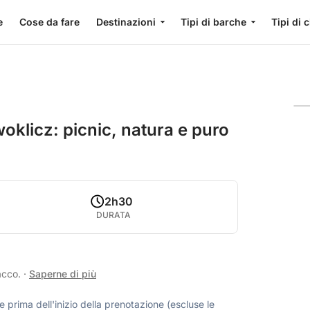
e
Cose da fare
Destinazioni
Tipi di barche
Tipi di 
woklicz: picnic, natura e puro
2h30
DURATA
acco.
·
Saperne di più
 prima dell'inizio della prenotazione (escluse le