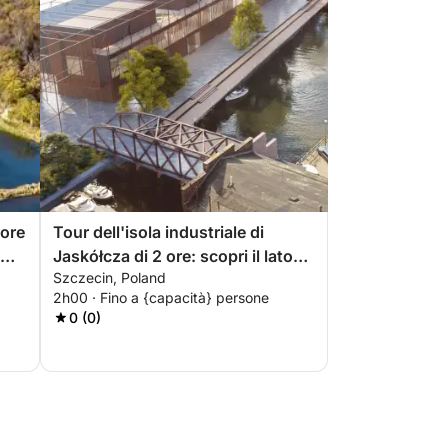
 ore
Tour dell'isola industriale di
Jaskółcza di 2 ore: scopri il lato
Szczecin, Poland
dimenticato di Stettino
2h00 · Fino a {capacità} persone
0 (0)