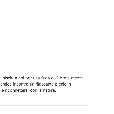
 Unisciti a noi per una fuga di 2 ore e mezza
amica incontra un rilassante picnic in
i e riconnettersi con la natura.
 verso Dziewoklicz, una tranquilla isola
o il percorso, goditi la vista e i suoni del