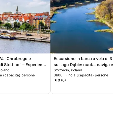
Wal Chrobrego e
Escursione in barca a vela di 3
di Stettino” – Esperienza
sul lago Dąbie: nuota, naviga e
Poland
Szczecin, Poland
a di 1,5 ore
rilassati
 a {capacità} persone
3h00 · Fino a {capacità} persone
0 (0)