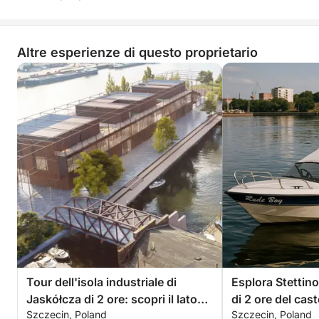
un momento di calma, apprendimento e scoperta
silenziosa.
Altre esperienze di questo proprietario
Prenotate oggi stesso il vostro posto e scoprite il
cuore selvaggio di Stettino dall'acqua.
Tour dell'isola industriale di
Esplora Stettino
Jaskółcza di 2 ore: scopri il lato
di 2 ore del cast
Szczecin, Poland
Szczecin, Poland
dimenticato di Stettino