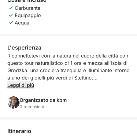
Carburante
Equipaggio
Acqua
L'esperienza
Riconnettetevi con la natura nel cuore della città con
questo tour naturalistico di 1 ora e mezza all'Isola di
Grodzka: una crociera tranquilla e illuminante intorno
a uno dei gioielli più verdi di Stettino.
Leggi di più
Salite a bordo e navigate intorno all'Isola di
Grodzka, un angolo di natura incontaminata unico,
Organizzato da kbm
circondato dalla vita urbana. Mentre la barca
0 recensioni
procede dolcemente sulle acque tranquille, la vostra
guida vi racconterà storie affascinanti sulla flora, la
fauna e l'importanza ecologica dell'isola. Scoprite le
Itinerario
specie di uccelli locali, le piante stagionali e come