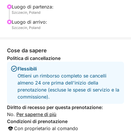
quest'isola sia diventata un santuario naturale nel
Luogo di partenza:
Szczecin, Poland
cuore della città.
Luogo di arrivo:
A bordo troverete un binocolo, così potrete
Szczecin, Poland
avvistare uccelli, osservare la piccola fauna fluviale
e ammirare la bellezza incontaminata da una
prospettiva ravvicinata. Che siate amanti della
Cose da sapere
natura, viaggiatori curiosi o semplicemente
Politica di cancellazione
desiderosi di rilassarvi lontano dal rumore, questo
Flessibili
tour è un'occasione per rallentare e sintonizzarvi sui
Ottieni un rimborso completo se cancelli
ritmi del mondo naturale.
almeno 24 ore prima dell'inizio della
prenotazione (escluse le spese di servizio e la
L'acqua in bottiglia è inclusa per rinfrescarvi durante
commissione).
il viaggio, e la barca offre un ambiente sicuro,
stabile e intimo, perfetto per piccoli gruppi o
Diritto di recesso per questa prenotazione:
esploratori solitari.
No.
Per saperne di più
Condizioni di prenotazione
Questa è più di una semplice escursione turistica: è
Con proprietario al comando