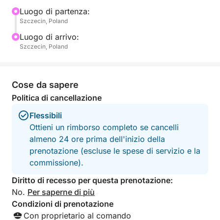
caratterizzava la riva del fiume di Stettino. Dalle
Luogo di partenza:
Szczecin, Poland
vecchie gru e dai magazzini abbandonati agli angoli
nascosti dei cantieri navali, scoprirai un lato della
Luogo di arrivo:
città che pochi turisti riescono a raggiungere.
Szczecin, Poland
L'Hellwig Poros / Rockstar 101 offre un viaggio
elegante e confortevole, dotato di tutte le
Cose da sapere
attrezzature di sicurezza necessarie per un viaggio
Politica di cancellazione
in tutta sicurezza. A bordo, gusta un caffè appena
Flessibili
fatto mentre ammiri il contrasto tra la rude tradizione
Ottieni un rimborso completo se cancelli
industriale e la quieta bellezza dei corsi d'acqua
almeno 24 ore prima dell'inizio della
circostanti.
prenotazione (escluse le spese di servizio e la
commissione).
Perfetto per esploratori urbani, fotografi o chiunque
sia curioso della storia di Stettino, questo tour è allo
Diritto di recesso per questa prenotazione:
stesso tempo educativo e immersivo. Non è solo un
No.
Per saperne di più
giro in barca: è una finestra sull'anima della città.
Condizioni di prenotazione
Con proprietario al comando