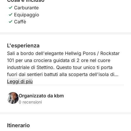
Carburante
Equipaggio
Caffè
L'esperienza
Sali a bordo dell'elegante Hellwig Poros / Rockstar
101 per una crociera guidata di 2 ore nel cuore
industriale di Stettino. Questo tour unico ti porta
fuori dai sentieri battuti alla scoperta dell'isola di
Jaskółcza, un tempo vivace centro di cantieristica
Leggi di più
navale e commercio marittimo, oggi affascinante e
suggestivo ricordo del passato lavorativo della città.
Organizzato da kbm
0 recensioni
Il tuo viaggio inizia sulle calme acque del fiume
Odra, mentre ci dirigiamo verso l'isola. Lungo il
percorso, la tua guida condividerà storie e
Itinerario
approfondimenti sul boom industriale che un tempo