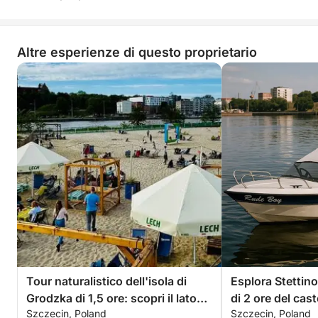
I posti sono limitati, quindi non perdere l'occasione
di esplorare l'isola di Jaskółcza dall'acqua.
Altre esperienze di questo proprietario
Prenota il tuo tour oggi stesso e scopri il fascino
industriale nascosto di Stettino come mai prima
d'ora.
Tour naturalistico dell'isola di
Esplora Stettino
Grodzka di 1,5 ore: scopri il lato
di 2 ore del cast
Szczecin, Poland
Szczecin, Poland
selvaggio di Stettino