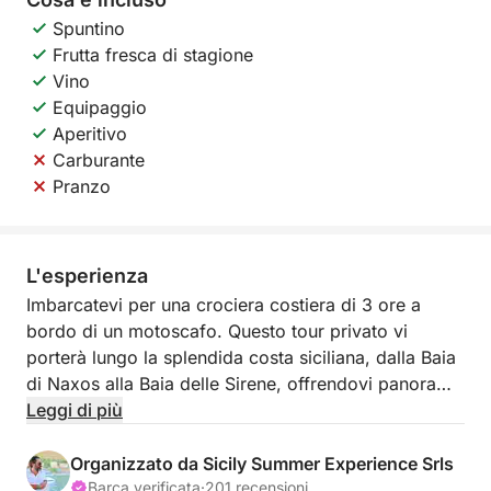
Spuntino
Frutta fresca di stagione
Vino
Equipaggio
Aperitivo
Carburante
Pranzo
L'esperienza
Imbarcatevi per una crociera costiera di 3 ore a
bordo di un motoscafo. Questo tour privato vi
porterà lungo la splendida costa siciliana, dalla Baia
di Naxos alla Baia delle Sirene, offrendovi panorami
mozzafiato e angoli nascosti.
Leggi di più
Rilassatevi e godetevi la bellezza del mare mentre
Organizzato da Sicily Summer Experience Srls
scoprite luoghi pittoreschi come la Grotta
Barca verificata
·
201 recensioni