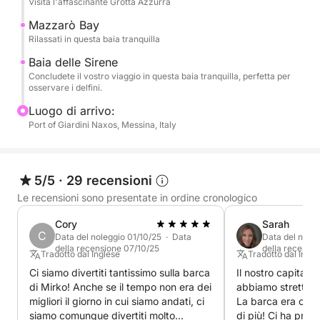
Visita l'affascinante Grotta Azzurra
- Baia delle Sirene
Mazzarò Bay
Sentitevi liberi di portare a bordo il vostro cibo!
Rilassati in questa baia tranquilla
Baia delle Sirene
Concludete il vostro viaggio in questa baia tranquilla, perfetta per
osservare i delfini.
Luogo di arrivo:
Port of Giardini Naxos, Messina, Italy
5/5
·
29 recensioni
Le recensioni sono presentate in ordine cronologico
Cory
Sarah
C
Data del noleggio 01/10/25 · Data
Data del nole
della recensione 07/10/25
della recensi
Tradotto dal Inglese
Tradotto dal Ingle
Ci siamo divertiti tantissimo sulla barca
Il nostro capitano
di Mirko! Anche se il tempo non era dei
abbiamo stretto u
migliori il giorno in cui siamo andati, ci
La barca era com
siamo comunque divertiti molto
di più! Ci ha preno