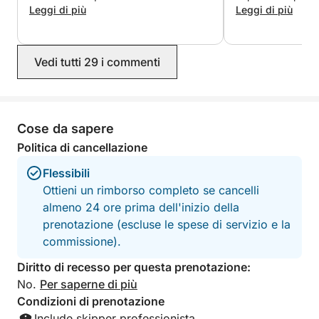
rilassandoci sul ponte prendisole della
Leggi di più
portato in un belli
Leggi di più
barca di fronte al Castello Maniace e
Taormina via acqu
nei dintorni di Ortigia. Mirko è stato
storie e ricordi p
molto disponibile e si è informato più
sicuramente di nu
Vedi tutti 29 i commenti
volte per assicurarsi che stessimo
Luciano! Grazie mi
bene. Lo consiglio vivamente!
Cose da sapere
Politica di cancellazione
Flessibili
Ottieni un rimborso completo se cancelli
almeno 24 ore prima dell'inizio della
prenotazione (escluse le spese di servizio e la
commissione).
Diritto di recesso per questa prenotazione:
No.
Per saperne di più
Condizioni di prenotazione
Include skipper professionista