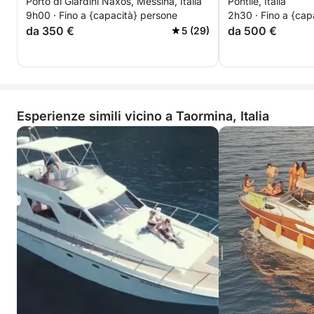
Porto di Giardini Naxos, Messina, Italia
Pontile, Italia
meraviglie sicili
9h00 · Fino a {capacità} persone
2h30 · Fino a {cap
da 350 €
da 500 €
5 (29)
Esperienze simili vicino a Taormina, Italia