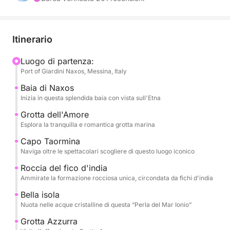
dell'Amore, Capo Taormina e Isola Bella.
Durante la giornata, vi verranno offerti frutta di
Itinerario
stagione, snack e champagne, il tutto mentre
ascoltate la vostra musica preferita tramite
Luogo di partenza:
Port of Giardini Naxos, Messina, Italy
l'impianto stereo di bordo. Il capitano e l'equipaggio
professionisti garantiranno un viaggio tranquillo e
Baia di Naxos
sicuro, permettendovi di rilassarvi completamente.
Inizia in questa splendida baia con vista sull'Etna
Grotta dell'Amore
Il tour include:
Esplora la tranquilla e romantica grotta marina
- Baia di Naxos
Capo Taormina
Naviga oltre le spettacolari scogliere di questo luogo iconico
- Grotta dell'Amore
Roccia del fico d'india
- Capo Taormina
Ammirate la formazione rocciosa unica, circondata da fichi d'india
- Scoglio del Ficodindia
Bella isola
- Isola Bella
Nuota nelle acque cristalline di questa “Perla del Mar Ionio”
- Grotta Azzurra
- Baia di Mazzarò
Grotta Azzurra