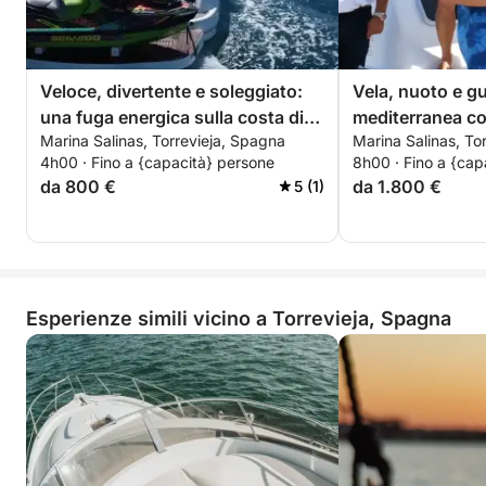
Veloce, divertente e soleggiato:
Vela, nuoto e g
una fuga energica sulla costa di
mediterranea co
Marina Salinas, Torrevieja, Spagna
Marina Salinas, To
Torrevieja
momenti sushi
4h00 · Fino a {capacità} persone
8h00 · Fino a {cap
da 800 €
da 1.800 €
5 (1)
Esperienze simili vicino a Torrevieja, Spagna