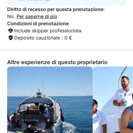
migliori, tutto ciò che dovrete fare è decidere il
vostro ritmo: lento e rilassante, oppure veloce e
Diritto di recesso per questa prenotazione:
indimenticabile. In entrambi i casi, sarà una giornata
No.
Per saperne di più
intera pensata per la libertà, il divertimento e i
Condizioni di prenotazione
momenti di cui parlerete a lungo.
Include skipper professionista
Deposito cauzionale : 0 €
Altre esperienze di questo proprietario