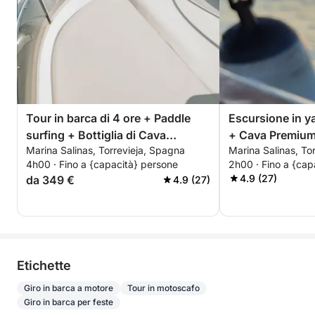
Tour in barca di 4 ore + Paddle
Escursione in y
surfing + Bottiglia di Cava
+ Cava Premium 
Marina Salinas, Torrevieja, Spagna
Marina Salinas, To
premium - TUTTO INCLUSO
pomeriggio o tr
4h00 · Fino a {capacità} persone
2h00 · Fino a {cap
TUTTO INCLUS
4.9 (27)
da 349 €
4.9 (27)
Etichette
Giro in barca a motore
Tour in motoscafo
Giro in barca per feste