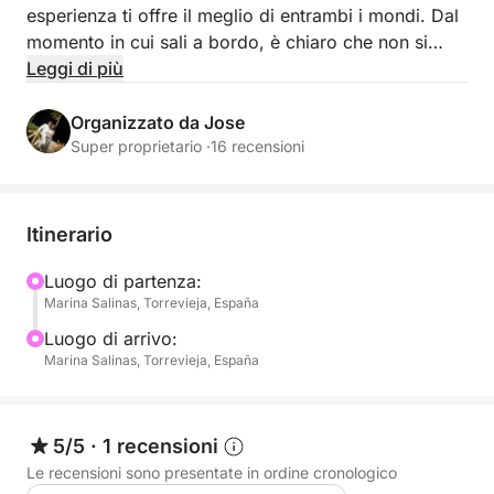
esperienza ti offre il meglio di entrambi i mondi. Dal
momento in cui sali a bordo, è chiaro che non si
tratta solo di una crociera, ma di sfruttare al
Leggi di più
massimo ogni ora in acqua.
Organizzato da Jose
Lasciando Torrevieja alle spalle, la costa si apre in
Super proprietario ·
16 recensioni
un paradiso di calette nascoste e acque cristalline.
La giornata è tutta da te, con un equilibrio tra
navigazione rilassante, scariche di adrenalina e tanto
Itinerario
tempo per rilassarsi tra un'attività e l'altra.
Luogo di partenza:
Marina Salinas, Torrevieja, España
Approfitta al massimo di una giornata intera in mare:
- Soste per nuotare in baie tranquille e cristalline
Luogo di arrivo:
- Paddleboarding e snorkeling per un ritmo più
Marina Salinas, Torrevieja, España
rilassato
- Prendere il sole sugli ampi ponti con vista mare
ininterrotta
5/5
·
1 recensioni
- Sessioni di moto d'acqua per chi cerca emozioni
Le recensioni sono presentate in ordine cronologico
forti