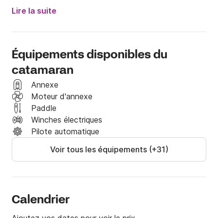
Beaucoup de superbes mouillages à découvrir en 
Lire la suite
Corse, sud ouest , ou nord ouest au choix . Départ 
Ajaccio.

Welcome To board .   Dany
Équipements disponibles du
catamaran
Annexe
Moteur d'annexe
Paddle
Winches électriques
Pilote automatique
Voir tous les équipements (+31)
Calendrier