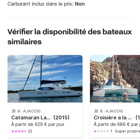
Carburant inclus dans le prix:
Non
Vérifier la disponibilité des bateaux
similaires
8
·
AJACCIO
8
·
AJACCIO
Catamaran Lagoon 380
(2015)
Croisière a la semaine en Corse du sud
(
À partir de
629 € par jour
À partir de
686 € par 
22
1
·
Super propri