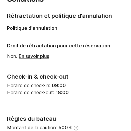
Nombre de couchages:
5
Nombre de salles de bains:
2
Rétractation et politique d'annulation
Longueur:
11.3m
Politique d'annulation
Largeur:
6m
Tirant d'eau:
1m
Droit de rétractation pour cette réservation :
Puissance moteur:
36cv
Non.
En savoir plus
Check-in & check-out
Horaire de check-in:
09:00
Horaire de check-out:
18:00
Règles du bateau
Montant de la caution:
500 €
?