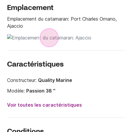
Emplacement
Emplacement du catamaran:
Port Charles Ornano,
Ajaccio
Caractéristiques
Constructeur:
Quality Marine
Modèle:
Passion 38 ''
Année:
1993 (Rénové en 2024)
Voir toutes les caractéristiques
Capacité à bord:
8 personnes
Nombre de cabines:
4
Conditions