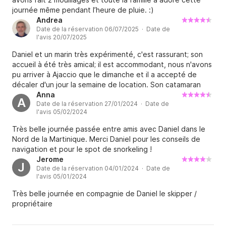
journée même pendant l’heure de pluie. :)
Andrea
Date de la réservation 06/07/2025 · Date de
l'avis 20/07/2025
Daniel et un marin très expérimenté, c'est rassurant; son
accueil à été très amical; il est accommodant, nous n'avons
pu arriver à Ajaccio que le dimanche et il a accepté de
décaler d'un jour la semaine de location. Son catamaran
n'est pas tout neuf mais il est bien entretenu. Au total: très
Anna
A
Date de la réservation 27/01/2024 · Date de
belle semaine de navigation en famille et des mouillages
l'avis 05/02/2024
inoubliables dans des petites criques isolées. Merci Daniel!
Très belle journée passée entre amis avec Daniel dans le
Nord de la Martinique. Merci Daniel pour les conseils de
navigation et pour le spot de snorkeling !
Jerome
J
Date de la réservation 04/01/2024 · Date de
l'avis 05/01/2024
Très belle journée en compagnie de Daniel le skipper /
propriétaire