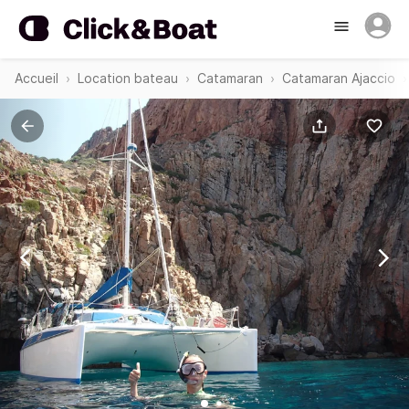
Accueil
Location bateau
Catamaran
Catamaran Ajaccio