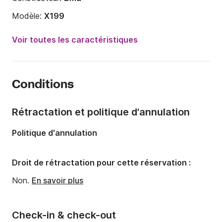
Modèle:
X199
Puissance moteur:
130cv
Voir toutes les caractéristiques
Longueur:
6m
Année:
2019 (Rénové en 2025)
Conditions
Capacité à bord:
7 personnes
Rétractation et politique d'annulation
Politique d'annulation
Droit de rétractation pour cette réservation :
Non.
En savoir plus
Check-in & check-out