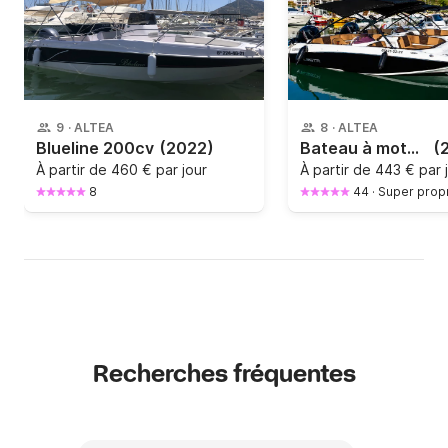
9
·
ALTEA
8
·
ALTEA
Blueline 200cv
(2022)
Bateau à moteur ALESTA SEAMAX 620 150cv
(
À partir de
460 € par jour
À partir de
443 € par 
8
44
·
Super propr
Recherches fréquentes