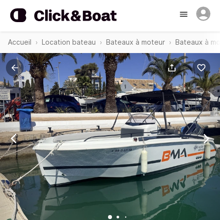
Accueil
Location bateau
Bateaux à moteur
Bateaux à mo