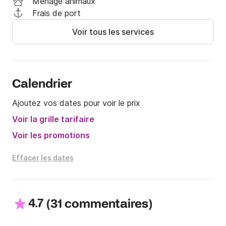
Ménage animaux
fournir le meilleur service.

Frais de port
Voir tous les services
Nous sommes situés dans le club nautique de Altea

Au Club Nautico Altea, vous trouverez des vestiaires, 
des douches, un restaurant.

Calendrier
Vous pouvez le louer deux heures, une demi-journée 
Ajoutez vos dates pour voir le prix
ou une journée complète

Voir la grille tarifaire
À bientôt!

Voir les promotions
Service capitaine (non inclus dans le prix) 4h 100€ ou 
Effacer les dates
8h 230€
4.7
(
)
31 commentaires