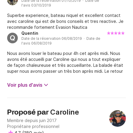
Date de la réservation 01/10/2019 · Date de
l'avis 03/10/2019
Superbe experience, bateau niquel et excellent contact
avec caroline qui est de bons conseils et tres reactive. Je
recommande fortement Evasion Nautica
Quentin
Q
Date de la réservation 06/08/2019 · Date de
l'avis 06/08/2019
Nous avons louer le bateau pour 4h cet après midi. Nous
avons été accueilli par Caroline qui nous a tout expliquer
de façon chaleureuse et très accueillante. La balade était
super nous avons passer un très bon après midi. Le retour
nickel avec en prime une photo souvenir!! Tout était top!
Nous recommandons fortement!
Voir plus d'avis
Caroline
Proposé par
Membre depuis juin 2017
Propriétaire professionnel