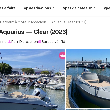
s à faire
Top destinations
Types de bateaux
Type
Bateaux à moteur Arcachon
Aquarius Clear (2023)
 Aquarius — Clear (2023)
onnel
Port D'arcachon
Bateau vérifié