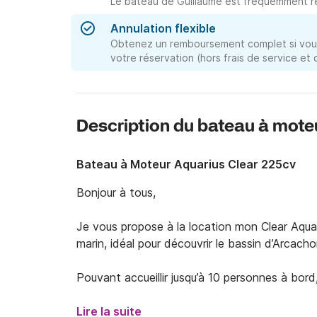
Le bateau de Guillaume est fréquemment ré
Annulation flexible
Obtenez un remboursement complet si vous
votre réservation (hors frais de service et
Description du bateau à mote
Bateau à Moteur Aquarius Clear 225cv
Bonjour à tous,  

Je vous propose à la location mon Clear Aquar
marin, idéal pour découvrir le bassin d’Arcachon
Pouvant accueillir jusqu’à 10 personnes à bord,
famille. Vous pourrez profiter d’un grand bain de
ainsi que d’un taud offrant de l’ombre à l’arrière.
Lire la suite