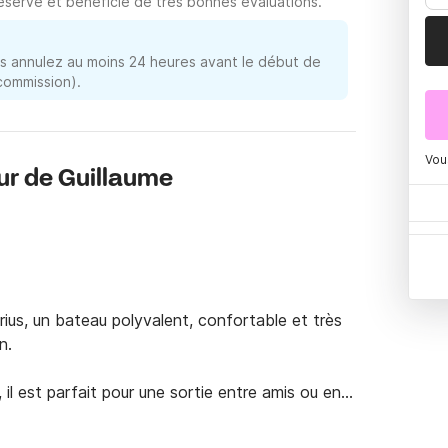
servé et bénéficie de très bonnes évaluations.
 annulez au moins 24 heures avant le début de
 commission).
Vou
ur de Guillaume
ius, un bateau polyvalent, confortable et très 
.  

 il est parfait pour une sortie entre amis ou en 
 soleil à l’avant, d’une table pour pique-niquer, 
  
