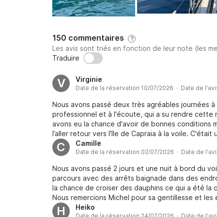
150 commentaires
?
Les avis sont triés en fonction de leur note (les me
Traduire
Virginie
V
Date de la réservation 10/07/2026 · Date de l'av
Nous avons passé deux très agréables journées à 
professionnel et à l'écoute, qui a su rendre cette 
avons eu la chance d'avoir de bonnes conditions
l’aller retour vers l'île de Capraia à la voile. C'é
appréciée. Merci à Michel pour ces deux jours de
Camille
C
Date de la réservation 02/07/2026 · Date de l'av
ceux qui souhaitent naviguer dans une ambiance
Nous avons passé 2 jours et une nuit à bord du voi
parcours avec des arrêts baignade dans des endr
la chance de croiser des dauphins ce qui a été la 
Nous remercions Michel pour sa gentillesse et les
appréciables! Vous pouvez réserver les yeux ferm
Heiko
H
Date de la réservation 24/07/2026 · Date de l'av
arrangeante.