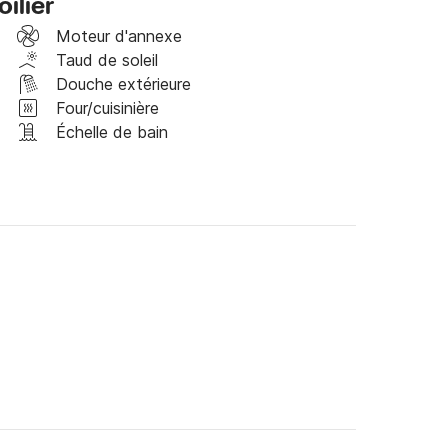
ilier
Moteur d'annexe
, en toute convivialité. 

Taud de soleil
Douche extérieure
t via la messagerie Click&Boat pour des 
Four/cuisinière
Échelle de bain
ns et organiserai avec vous votre séjour à bord 