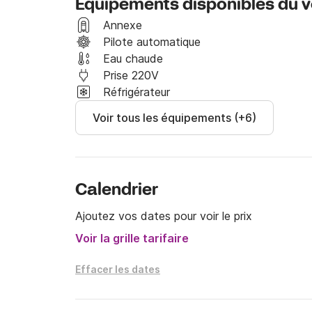
Équipements disponibles du vo
les îles de Capraia ou Elbe.

Annexe
Vous pourrez ainsi découvrir la Corse autrement
Pilote automatique
Eau chaude
N'hésitez donc pas à me contacter directemen
Prise 220V
sorties à la carte, selon vos envies. 

Réfrigérateur
Voir tous les équipements (+6)
Je répondrai avec plaisir à toutes vos questio
de ce superbe Dufour 32 Classic !
Calendrier
Ajoutez vos dates pour voir le prix
Voir la grille tarifaire
Effacer les dates