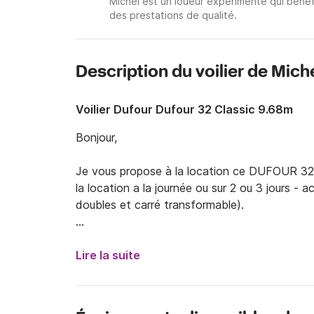
Michel est un loueur expérimenté qui bénéf
des prestations de qualité.
Description du voilier de Mich
Voilier Dufour Dufour 32 Classic 9.68m
Bonjour,

Je vous propose à la location ce DUFOUR 32 Cl
la location a la journée ou sur 2 ou 3 jours - ac
doubles et carré transformable). 

Le bateau est situé au vieux port de Bastia, ce
vivant et agréable à vivre. De nombreux restaura
Lire la suite
La journée, je peux me rendre disponible (à pr
vous emmener à la journée ou pour des week-e