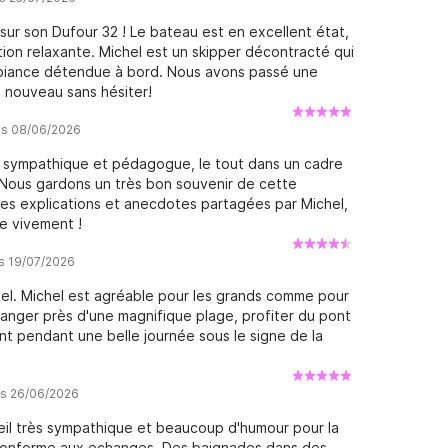
ur son Dufour 32 ! Le bateau est en excellent état,
tion relaxante. Michel est un skipper décontracté qui
ambiance détendue à bord. Nous avons passé une
à nouveau sans hésiter!
vis 08/06/2026
s sympathique et pédagogue, le tout dans un cadre
Nous gardons un très bon souvenir de cette
es explications et anecdotes partagées par Michel,
e vivement !
is 19/07/2026
l. Michel est agréable pour les grands comme pour
manger près d'une magnifique plage, profiter du pont
t pendant une belle journée sous le signe de la
is 26/06/2026
ueil très sympathique et beaucoup d'humour pour la
conforme aux echanges. Des baignades dans des