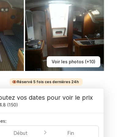
Voir les photos (+10)
Réservé 5 fois ces dernières 24h
outez vos dates pour voir le prix
4.8
(
150
)
es:
Début
Fin