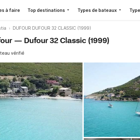
s à faire
Top destinations
Types de bateaux
Type
stia
DUFOUR DUFOUR 32 CLASSIC (1999)
four — Dufour 32 Classic (1999)
teau vérifié