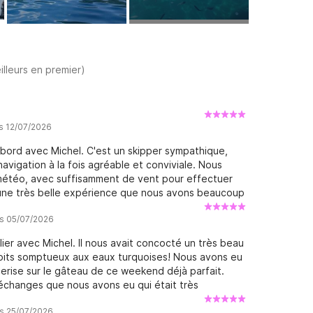
illeurs en premier)
is 12/07/2026
bord avec Michel. C'est un skipper sympathique,
navigation à la fois agréable et conviviale. Nous
 météo, avec suffisamment de vent pour effectuer
tait une très belle expérience que nous avons beaucoup
 navigation. Nous le recommandons sans hésiter à
is 05/07/2026
 détendue
lier avec Michel. Il nous avait concocté un très beau
oits somptueux aux eaux turquoises! Nous avons eu
cerise sur le gâteau de ce weekend déjà parfait.
 échanges que nous avons eu qui était très
és, Michel est une personne très sympathique et
is 25/07/2026