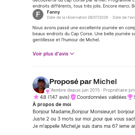
endroits différents, tous très jolis. Encore merci.
Fanny
F
Date de la réservation 28/07/2026 · Date de l'av
Nous avons passé une excellente journée en compa
beaux endroits du Cap Corse. Une belle journée sou
gentillesse et l’humour de Michel.
Voir plus d'avis
Michel
Proposé par
Membre depuis juin 2015
·
Propriétaire pri
4.8
(
147 avis
)
Coordonnées validées
À propos de moi
Bonjour Madame,Bonjour Monsieur,et bonjour 
Juste 2 ou 3 mots sur moi ,pour que vous sachie
Je m'appelle Michel,je suis dans ma 67 ieme ann
depuis plus de 30 ans basé a Bastia..
