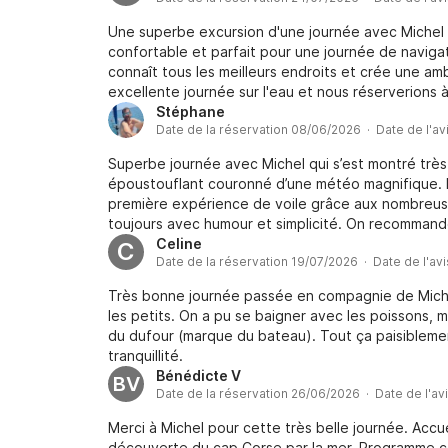
Une superbe excursion d'une journée avec Michel s
confortable et parfait pour une journée de naviga
connaît tous les meilleurs endroits et crée une 
excellente journée sur l'eau et nous réserverions 
Stéphane
Date de la réservation 08/06/2026 · Date de l'a
Superbe journée avec Michel qui s’est montré trè
époustouflant couronné d’une météo magnifique. 
première expérience de voile grâce aux nombreus
toujours avec humour et simplicité. On recommand
Celine
C
Date de la réservation 19/07/2026 · Date de l'av
Très bonne journée passée en compagnie de Miche
les petits. On a pu se baigner avec les poissons, 
du dufour (marque du bateau). Tout ça paisiblemen
tranquillité.
Bénédicte V
BV
Date de la réservation 26/06/2026 · Date de l'av
Merci à Michel pour cette très belle journée. Acc
découverte du cap Corse par la mer. Programme 