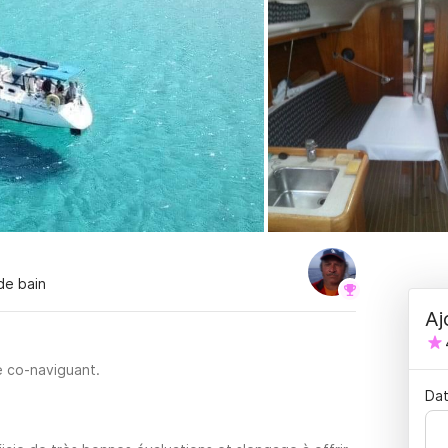
 de bain
Aj
e co-naviguant.
Dat