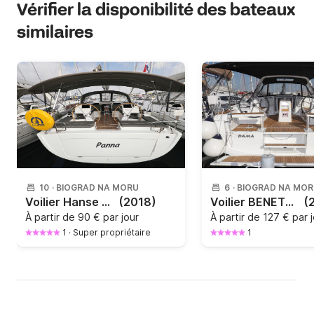
Vérifier la disponibilité des bateaux
similaires
10
·
BIOGRAD NA MORU
6
·
BIOGRAD NA MO
Voilier Hanse Hanse 455 13.95m
(2018)
Voilier BENETEAU OCEANIS 38.1 11.5m
(
À partir de
90 € par jour
À partir de
127 € par 
1
·
Super propriétaire
1