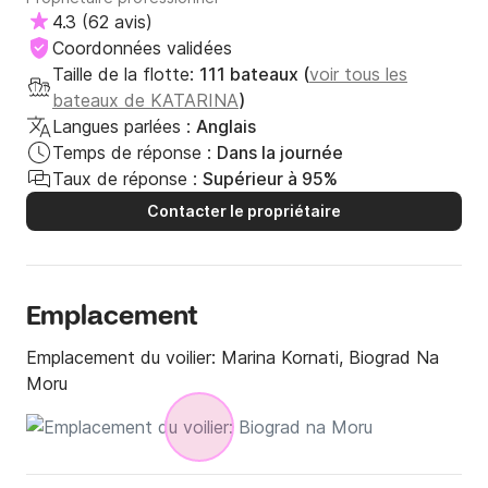
l'ensemble, nous avons vraiment apprécié notre séjour sur
4.3
(
62 avis
)
Enigma et nous le recommandons à d'autres.
Coordonnées validées
Taille de la flotte:
111 bateaux (
voir tous les
bateaux de KATARINA
)
Langues parlées :
Anglais
Temps de réponse :
Dans la journée
Taux de réponse :
Supérieur à 95%
Contacter le propriétaire
Emplacement
Emplacement du voilier:
Marina Kornati, Biograd Na
Moru