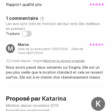
Rapport qualité prix
1 commentaire
?
Les avis sont triés en fonction de leur note (les meilleurs
en premier)
Traduire
Marco
M
Date de la réservation 13/07/2024 · Date de
l'avis 28/07/2024
Traduit depuis : Anglais
Montrer la version originale
Nous avons passé deux semaines sur Enigma. Elle est un
peu plus vieille que la location standard et cela se ressent
parfois. Elle est à mi-chemin d'un réaménagement majeur
avec de nouveaux instruments, des intérieurs et un moteur
révisé. Elle est bonne et confortable pour la croisière, mais
l'aménagement de la navigation et l'équipement pourraient
être améliorés. Le propriétaire/affréteur a été très réactif
Katarina
Proposé par
K
et solidaire avant et pendant la croisière. L'enregistrement
Membre depuis novembre 2016
et le départ se sont déroulés sans problème. Dans
Propriétaire professionnel