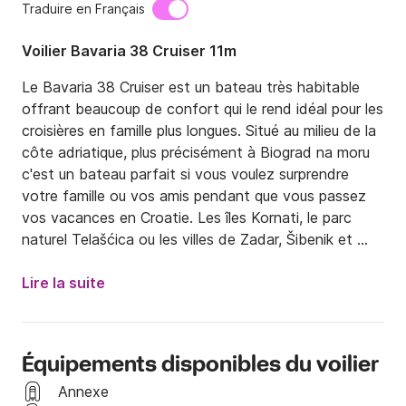
Traduire en Français
Voilier Bavaria 38 Cruiser 11m
Le Bavaria 38 Cruiser est un bateau très habitable 
offrant beaucoup de confort qui le rend idéal pour les 
croisières en famille plus longues. Situé au milieu de la 
côte adriatique, plus précisément à Biograd na moru 
c'est un bateau parfait si vous voulez surprendre 
votre famille ou vos amis pendant que vous passez 
vos vacances en Croatie. Les îles Kornati, le parc 
naturel Telašćica ou les villes de Zadar, Šibenik et 
Split.

Lire la suite
Le bateau a trois cabines et une toilette ainsi qu'un 
vaste salon avec la cuisine. En dehors du bateau, 
vous trouverez une table de cockpit où vous pourrez 
Équipements disponibles du voilier
déguster un verre de bon vin croate et une délicieuse 
cuisine maison. En outre, il y a une chaise de bosun 
Annexe