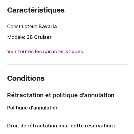
Caractéristiques
Constructeur:
Bavaria
Modèle:
38 Cruiser
Année:
2008
Voir toutes les caractéristiques
Capacité à bord:
8 personnes
Nombre de cabines:
3
Conditions
Nombre de couchages:
6
Nombre de salles de bains:
1
Rétractation et politique d'annulation
Longueur:
11m
Politique d'annulation
Largeur:
3.87m
Tirant d'eau:
1.95m
Droit de rétractation pour cette réservation :