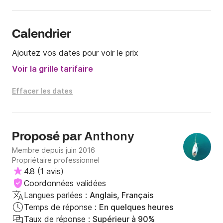
🌅 Croisière plusieurs jours (expérience premium)

Calendrier
Pour les séjours de plusieurs jours, nous limitons 
volontairement le nombre de participants à 4 
Ajoutez vos dates pour voir le prix
personnes afin de garantir confort, intimité et qualité 
Voir la grille tarifaire
d’expérience.

Effacer les dates
Au programme :

Navigation entre Corse et Sardaigne

Anthony
Proposé par
Nuits au mouillage sous les étoiles

Membre depuis juin 2016
Propriétaire professionnel
Escales dans des villages authentiques

4.8
(
1 avis
)
Coordonnées validées
Participation à la navigation pour ceux qui le 
Langues parlées :
Anglais, Français
souhaitent

Temps de réponse :
En quelques heures
Taux de réponse :
Supérieur à 90%