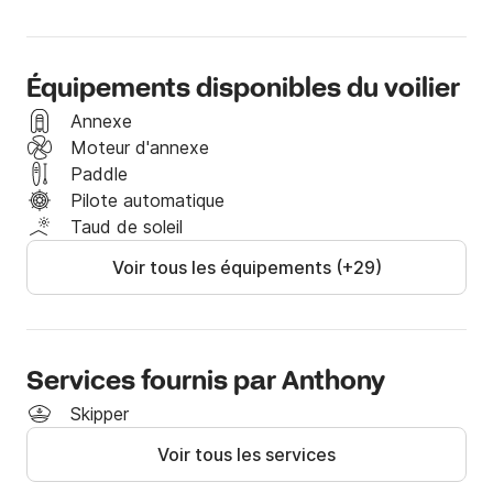
Chaque navigation est pensée sur mesure, selon vos 
envies et les conditions du jour.

Équipements disponibles du voilier
🌴 Journée en mer

Annexe
Moteur d'annexe
Jusqu’à 10 personnes à bord

Paddle
Pilote automatique
Navigation vers les îles Lavezzi et criques accessibles 
Taud de soleil
uniquement par la mer

Voir tous les équipements (+29)
Mouillages dans des eaux cristallines

Baignade, snorkeling, détente au soleil

Services fournis par Anthony
Une journée rythmée entre navigation, pauses 
Skipper
baignade et découverte des plus beaux paysages du 
Voir tous les services
sud Corse.
