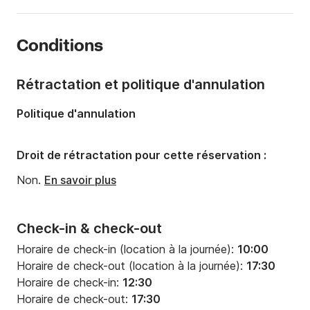
Capacité à bord:
10 personnes
Animaux non acceptés à bord.
Nombre de cabines:
3
Conditions
Nombre de couchages:
6
Nombre de salles de bains:
2
Rétractation et politique d'annulation
Longueur:
14m
Politique d'annulation
Largeur:
13m
Tirant d'eau:
1.5m
Droit de rétractation pour cette réservation :
Puissance moteur:
62cv
Non.
En savoir plus
Check-in & check-out
Horaire de check-in (location à la journée):
10:00
Horaire de check-out (location à la journée):
17:30
Horaire de check-in:
12:30
Horaire de check-out:
17:30