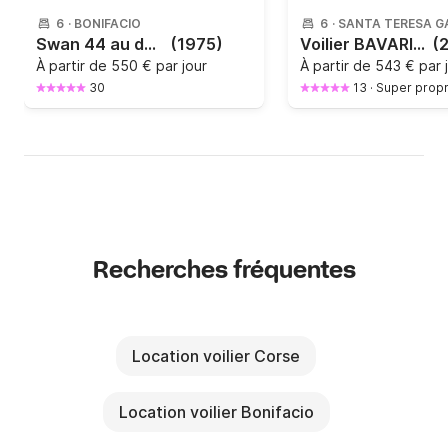
6
·
BONIFACIO
6
·
SANTA TERESA G
Swan 44 au départ de Bonifacio
(1975)
Voilier BAVARIA YACHT GMBH BAVARIA 40 11.9m
(
À partir de
550 € par jour
À partir de
543 € par 
30
13
·
Super propr
Recherches fréquentes
Location voilier Corse
Location voilier Bonifacio