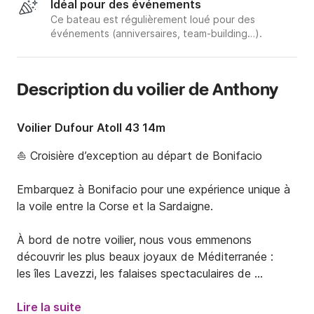
Idéal pour des événements
Ce bateau est régulièrement loué pour des
événements (anniversaires, team-building…).
Description du voilier de Anthony
Voilier Dufour Atoll 43 14m
⛵ Croisière d’exception au départ de Bonifacio

Embarquez à Bonifacio pour une expérience unique à 
la voile entre la Corse et la Sardaigne.

À bord de notre voilier, nous vous emmenons 
découvrir les plus beaux joyaux de Méditerranée :

les îles Lavezzi, les falaises spectaculaires de 
Bonifacio, les criques sauvages du sud de la Corse et, 
selon la météo, les eaux turquoise de la Sardaigne.

Lire la suite