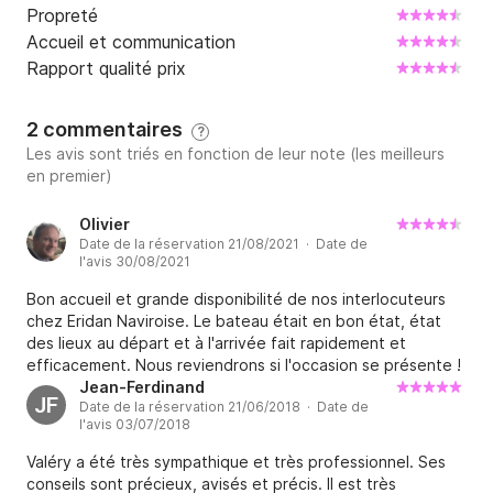
Propreté
- moteur d'annexe: 90€/semaine 

Accueil et communication
- Embarquement veille au soir : 80 € (suivant 
Rapport qualité prix
disponibilité)

- Rachat de franchise : 4% du montant de la location 
(prime de 80€ minimum). 

2 commentaires
?
Les avis sont triés en fonction de leur note (les meilleurs
en premier)
Je reste à votre disposition pour toutes vos 
questions concernant le bateau ou votre projet de 
Olivier
navigation. Vous pouvez me joindre via la messagerie 
Date de la réservation 21/08/2021 · Date de
Click and Boat 

l'avis 30/08/2021
Bon accueil et grande disponibilité de nos interlocuteurs
À bientôt !
chez Eridan Naviroise. Le bateau était en bon état, état
des lieux au départ et à l'arrivée fait rapidement et
efficacement. Nous reviendrons si l'occasion se présente !
Jean-Ferdinand
JF
Date de la réservation 21/06/2018 · Date de
l'avis 03/07/2018
Valéry a été très sympathique et très professionnel. Ses
conseils sont précieux, avisés et précis. Il est très