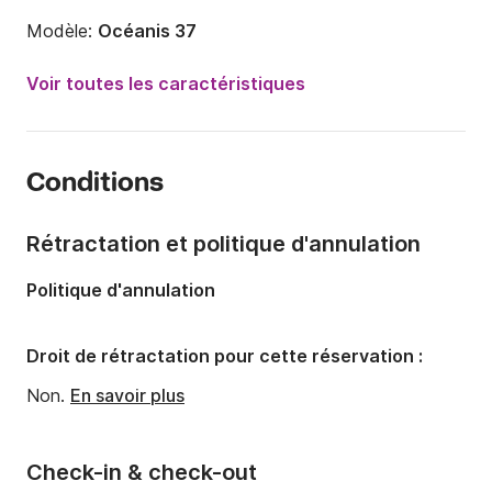
Modèle:
Océanis 37
Année:
2012
Voir toutes les caractéristiques
Capacité à bord:
8 personnes
Nombre de cabines:
3
Conditions
Nombre de couchages:
8
Nombre de salles de bains:
1
Rétractation et politique d'annulation
Longueur:
11.48m
Politique d'annulation
Largeur:
3.92m
Tirant d'eau:
1.9m
Droit de rétractation pour cette réservation :
Puissance moteur:
29cv
Non.
En savoir plus
Check-in & check-out