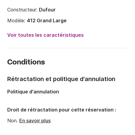
Constructeur:
Dufour
Modèle:
412 Grand Large
Année:
2018
Voir toutes les caractéristiques
Capacité à bord:
6 personnes
Nombre de cabines:
3
Conditions
Nombre de couchages:
6
Nombre de salles de bains:
2
Rétractation et politique d'annulation
Longueur:
12.7m
Politique d'annulation
Largeur:
4.2m
Tirant d'eau:
2.1m
Droit de rétractation pour cette réservation :
Puissance moteur:
40cv
Non.
En savoir plus