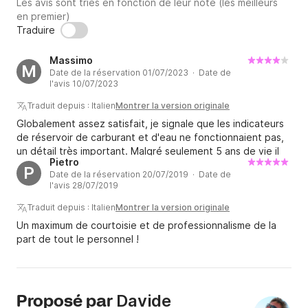
Les avis sont triés en fonction de leur note (les meilleurs
en premier)
Traduire
Massimo
M
Date de la réservation 01/07/2023 · Date de
l'avis 10/07/2023
Traduit depuis : Italien
Montrer la version originale
Globalement assez satisfait, je signale que les indicateurs
de réservoir de carburant et d'eau ne fonctionnaient pas,
un détail très important. Malgré seulement 5 ans de vie il
Pietro
parait assez vécu et beaucoup de légumes sur la coque et
P
Date de la réservation 20/07/2019 · Date de
l'hélice.
l'avis 28/07/2019
Traduit depuis : Italien
Montrer la version originale
Un maximum de courtoisie et de professionnalisme de la
part de tout le personnel !
Davide
Proposé par