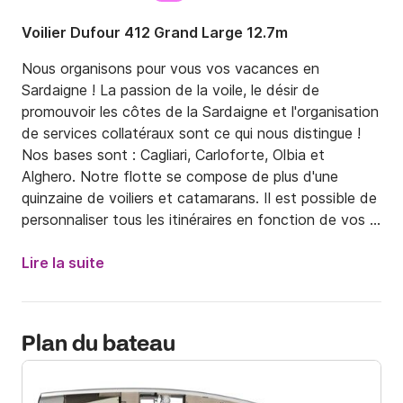
Voilier Dufour 412 Grand Large 12.7m
Nous organisons pour vous vos vacances en 
Sardaigne ! La passion de la voile, le désir de 
promouvoir les côtes de la Sardaigne et l'organisation 
de services collatéraux sont ce qui nous distingue ! 
Nos bases sont : Cagliari, Carloforte, Olbia et 
Alghero. Notre flotte se compose de plus d'une 
quinzaine de voiliers et catamarans. Il est possible de 
personnaliser tous les itinéraires en fonction de vos 
demandes.

Lire la suite
Le voilier a été construit en 2018, il dispose de 3 très 
grandes cabines pour accueillir 8 convives. Les salles 
de bain à disposition des hôtes sont au nombre de 2. 
Plan du bateau
Parfait pour une famille ou un groupe d'amis ! Les 
détails ne laissent pas au hasard : haut-parleurs 
stéréo dans le cockpit, Radio/Bluetooth, annexe 