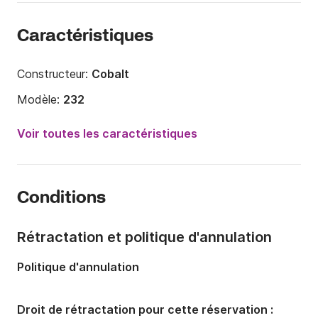
Caractéristiques
Constructeur:
Cobalt
Modèle:
232
Puissance moteur:
375cv
Voir toutes les caractéristiques
Longueur:
7.3m
Année:
2009 (Rénové en 2023)
Conditions
Capacité à bord:
6 personnes
Rétractation et politique d'annulation
Politique d'annulation
Droit de rétractation pour cette réservation :