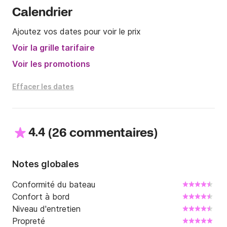
Calendrier
Pour plus de renseignements, n'hésitez pas a me 
joindre 

Ajoutez vos dates pour voir le prix
Voir la grille tarifaire
A très vite !
Voir les promotions
Effacer les dates
4.4
(
)
26 commentaires
Notes globales
Conformité du bateau
Confort à bord
Niveau d'entretien
Propreté