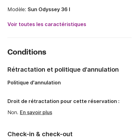
Modèle:
Sun Odyssey 36 I
Année:
2011
Voir toutes les caractéristiques
Capacité à bord:
8 personnes
Nombre de cabines:
3
Conditions
Nombre de couchages:
8
Nombre de salles de bains:
1
Rétractation et politique d'annulation
Longueur:
10.9m
Politique d'annulation
Largeur:
3.6m
Tirant d'eau:
2m
Droit de rétractation pour cette réservation :
Puissance moteur:
30cv
Non.
En savoir plus
Check-in & check-out