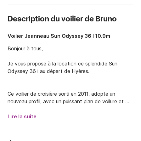
Description du voilier de Bruno
Voilier Jeanneau Sun Odyssey 36 I 10.9m
Bonjour à tous,

Je vous propose à la location ce splendide Sun 
Odyssey 36 i au départ de Hyères.

Ce voilier de croisière sorti en 2011, adopte un 
nouveau profil, avec un puissant plan de voilure et 
intérieur spacieux. Il se démarque ainsi des modèles 
de la même catégorie.

Lire la suite
Conçu pour les adeptes décontractés de l’évasion 
avec son design tendance dans la lignée des Sun 