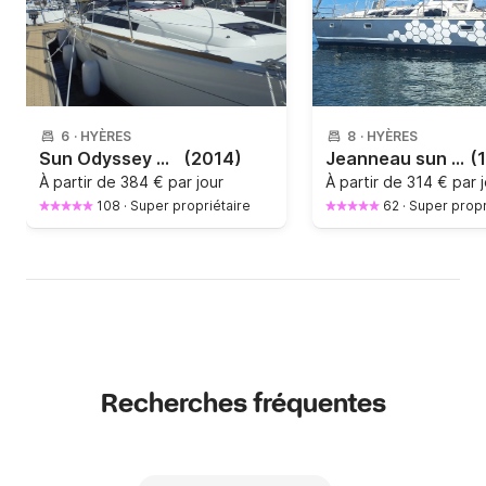
6
·
HYÈRES
8
·
HYÈRES
Sun Odyssey 349 (new)
(2014)
Jeanneau sun dance 36
(
À partir de
384 € par jour
À partir de
314 € par 
108
·
Super propriétaire
62
·
Super propr
Recherches fréquentes