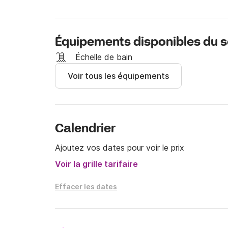
journée et 20€ la demi-journée. 

Si vous êtes intéressé par mon bateau, je vous
Équipements disponibles du s
messagerie Click & Boat, 

Échelle de bain
A très vite !
Voir tous les équipements
Calendrier
Ajoutez vos dates pour voir le prix
Voir la grille tarifaire
Effacer les dates