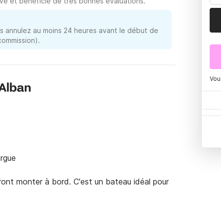
é et bénéficie de très bonnes évaluations.
 annulez au moins 24 heures avant le début de
 commission).
Vou
 Alban
gue 

ront monter à bord. C'est un bateau idéal pour 
e bouée tractée ou des skis nautiques pour 30€ la 