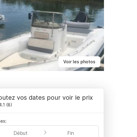
Voir les photos
outez vos dates pour voir le prix
4.1
(
8
)
es:
Début
Fin