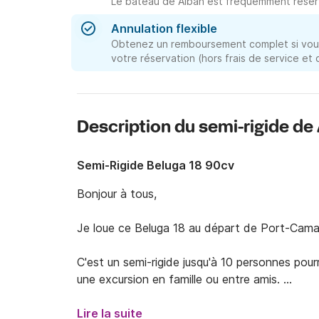
Le bateau de Alban est fréquemment réserv
Annulation flexible
Obtenez un remboursement complet si vous
votre réservation (hors frais de service et
Description du semi-rigide de
Semi-Rigide Beluga 18 90cv
Bonjour à tous, 

Je loue ce Beluga 18 au départ de Port-Camar
C'est un semi-rigide jusqu'à 10 personnes pour
une excursion en famille ou entre amis. 

De plus, vous aurez la possibilité de louer un
Lire la suite