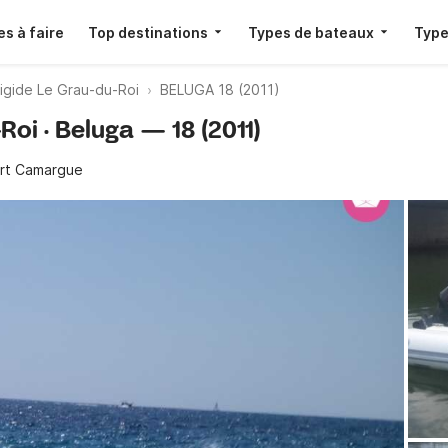
s à faire
Top destinations
Types de bateaux
Type
igide Le Grau-du-Roi
BELUGA 18 (2011)
Roi · Beluga — 18 (2011)
rt Camargue