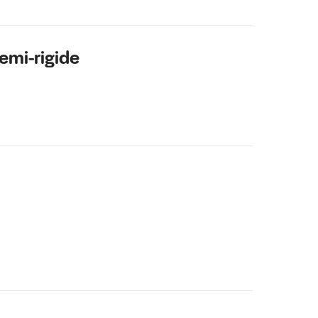
 invite à me contacter directement via la 
emi-rigide