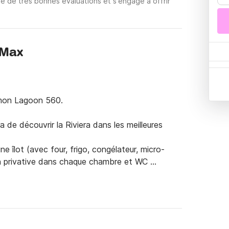
e de très bonnes évaluations et s'engage à offrir
 Max
mon Lagoon 560.

 de découvrir la Riviera dans les meilleures 
e îlot (avec four, frigo, congélateur, micro-
ain privative dans chaque chambre et WC 
uipage pour raison de surveillance et de 