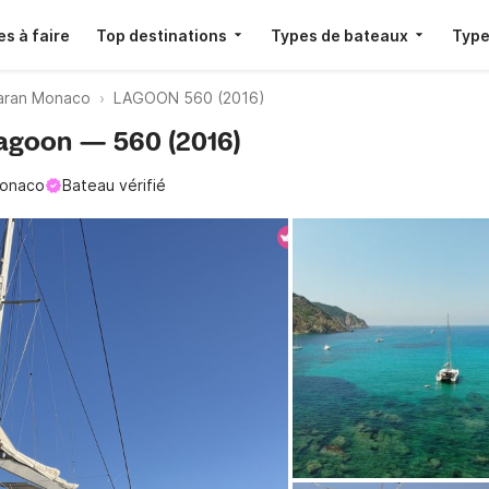
s à faire
Top destinations
Types de bateaux
Type
aran Monaco
LAGOON 560 (2016)
Lagoon — 560 (2016)
onaco
Bateau vérifié