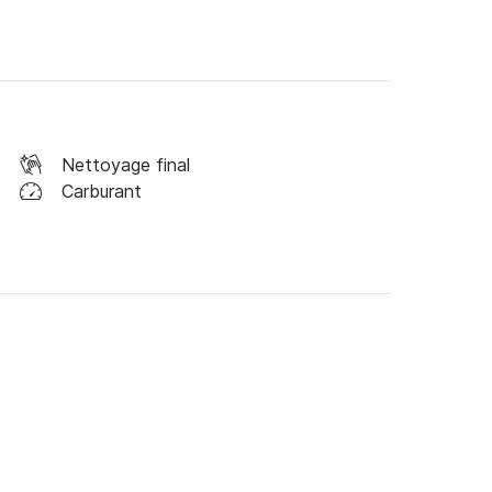
our de la formation trans-atlantique.
Nettoyage final
Carburant