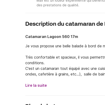
Max est un loueur expérimenté qui bénéfici
des prestations de qualité.
Description du catamaran de
Catamaran Lagoon 560 17m
Je vous propose une belle balade à bord de 
Très confortable et spacieux, il vous permettra
conditions. 

C'est un catamaran tout équipé avec une cuisin
ondes, cafetière à grains, etc…),  salle de b
électrique.

Lire la suite
5 cabines et toilettes électriques, douches.

La cabine double extérieure est réservée à l'éq