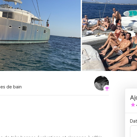
lles de bain
Aj
Dat