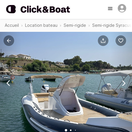
Accueil
Location bateau
Semi-rigide
Semi-rigide Syracus