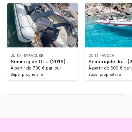
10
·
SYRACUSE
14
·
AVOLA
Semi-rigide Oromarine 750 175cv
(2019)
Semi-rigide Joker Boat Clubman 26 250cv
(
À partir de
700 € par jour
À partir de
600 € par 
Super propriétaire
Super propriétaire