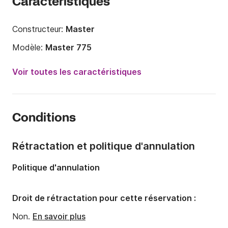
Caractéristiques
Constructeur:
Master
Modèle:
Master 775
Puissance moteur:
250cv
Voir toutes les caractéristiques
Longueur:
8.5m
Année:
2023
Conditions
Capacité à bord:
10 personnes
Rétractation et politique d'annulation
Politique d'annulation
Droit de rétractation pour cette réservation :
Non.
En savoir plus