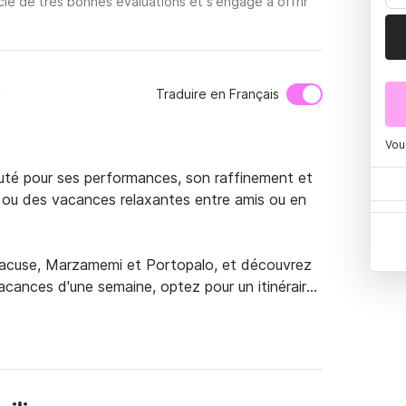
cie de très bonnes évaluations et s'engage à offrir
o
Traduire en Français
Vou
puté pour ses performances, son raffinement et 
s ou des vacances relaxantes entre amis ou en 
yracuse, Marzamemi et Portopalo, et découvrez 
vacances d'une semaine, optez pour un itinéraire 
u vers le sud, en direction de Malte.

xcursions à la journée uniquement, disponibles 