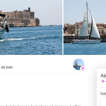
s de bain
Aj
Dat