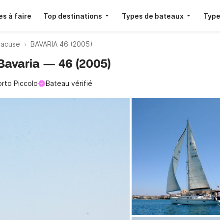
s à faire
Top destinations
Types de bateaux
Type
yracuse
BAVARIA 46 (2005)
 Bavaria — 46 (2005)
rto Piccolo
Bateau vérifié