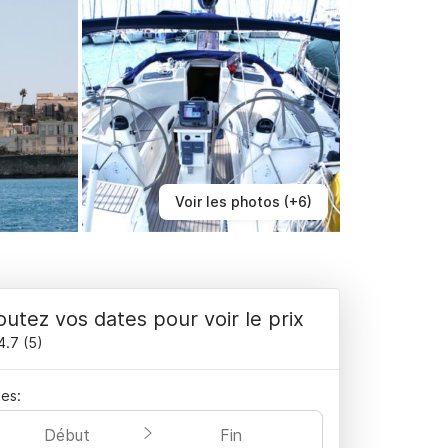
Voir les photos (+6)
outez vos dates pour voir le prix
4.7
(
5
)
es:
Début
Fin