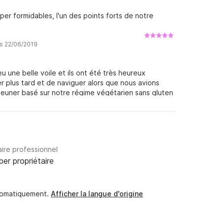
 il semblait être en compagnie de personnes qu'ils ont
per formidables, l'un des points forts de notre
voiture!, ce qui n'est pas dû, mais très bienvenu.
je pourrais même être prêt à affronter des
e pour tout et bon été. Monique et Marc
is 22/06/2019
u une belle voile et ils ont été très heureux
plus tard et de naviguer alors que nous avions
euner basé sur notre régime végétarien sans gluten
ait très bien entretenu et ce fut un plaisir. Carlos
i a permis de diriger le bateau alors qu'il était assis à
et Juliana!
aire professionnel
per propriétaire
utomatiquement.
Afficher la langue d'origine