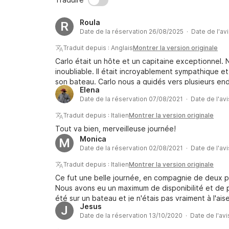
Roula
R
Date de la réservation 26/08/2025 · Date de l'av
Traduit depuis : Anglais
Montrer la version originale
Carlo était un hôte et un capitaine exceptionnel. 
inoubliable. Il était incroyablement sympathique et
son bateau. Carlo nous a guidés vers plusieurs end
Elena
nous avons pu nager dans des eaux cristallines. I
Date de la réservation 07/08/2021 · Date de l'av
magnifiquement présenté, ce qui a ajouté une touc
spacieux et impeccablement entretenu. Je réserve
Traduit depuis : Italien
Montrer la version originale
Carlo ; ce fut une sortie parfaite du début à la fin.
Tout va bien, merveilleuse journée!
Monica
M
Date de la réservation 02/08/2021 · Date de l'av
Traduit depuis : Italien
Montrer la version originale
Ce fut une belle journée, en compagnie de deux p
Nous avons eu un maximum de disponibilité et de p
été sur un bateau et je n'étais pas vraiment à l'ais
Jesus
J
proposé (malheureusement il n'y avait pas beauco
Date de la réservation 13/10/2020 · Date de l'av
peu pénalisée). Excellent déjeuner, avec des prod
M. Angelino et son ami (avec qui je m'excuse de n