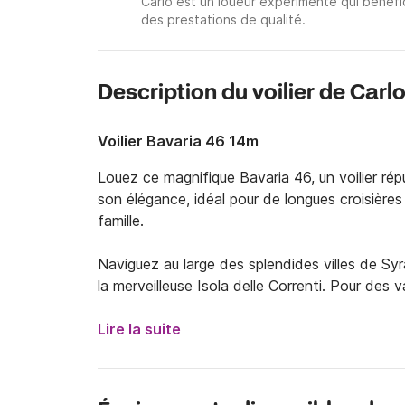
Carlo est un loueur expérimenté qui bénéfi
des prestations de qualité.
Description du voilier de Carl
Voilier Bavaria 46 14m
Louez ce magnifique Bavaria 46, un voilier ré
son élégance, idéal pour de longues croisière
famille.

Naviguez au large des splendides villes de S
la merveilleuse Isola delle Correnti. Pour des 
vers le nord, en direction des îles Éoliennes, o
Lire la suite
Trois cabines doubles sont disponibles.

- Repas, produits locaux et boissons inclus (e