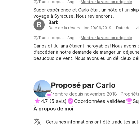
Traduit depuis : Anglais
Montrer la version originale
serviables, gentils et je répète super patients !!,
Super expérience et Carlo était un hôte et un skip
toujours connues. également ramené à la maison en 
voyage à Syracuse. Nous reviendrons.
Avec 2/3 jours complets avec des gens comme ça, 
Barb
B
vacances entières à la voile !! BIEN!! Merci encor
Date de la réservation 20/06/2019 · Date de l'av
Traduit depuis : Anglais
Montrer la version originale
Carlos et Juliana étaient incroyables! Nous avons e
d'accéder à notre demande de manger un déjeuner 
beaucoup de vent. Nous avons eu un délicieux déj
et ils ont été très aimables à ce sujet. Le bateau ét
était un instructeur très patient pour mon mari et lu
la roue opposée. Tellement amusant! Merci Carlos 
Carlo
Proposé par
Membre depuis novembre 2018
·
Propriét
4.7
(
5 avis
)
Coordonnées validées
Su
À propos de moi
Certaines informations ont été traduites a