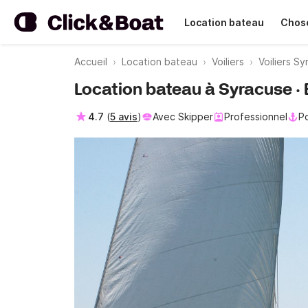
Location bateau
Chose
Accueil
Location bateau
Voiliers
Voiliers S
Location bateau à Syracuse ·
4.7
(
5 avis
)
Avec Skipper
Professionnel
Po