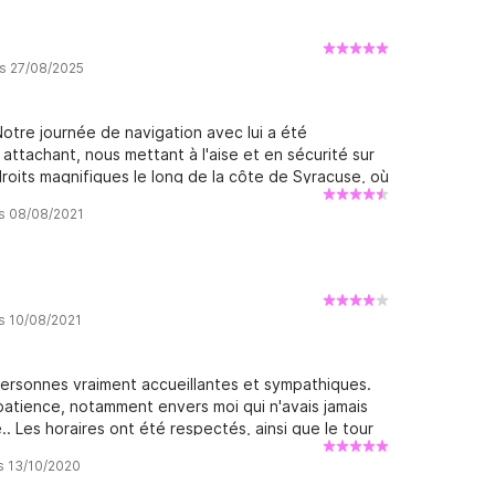
is 27/08/2025
Notre journée de navigation avec lui a été
 attachant, nous mettant à l'aise et en sécurité sur
roits magnifiques le long de la côte de Syracuse, où
l nous a également préparé un délicieux déjeuner
is 08/08/2021
he spéciale à l'expérience. Le bateau, l'Armonia, est
rais sans hésiter une autre journée complète avec
is 10/08/2021
ersonnes vraiment accueillantes et sympathiques.
atience, notamment envers moi qui n'avais jamais
e.. Les horaires ont été respectés, ainsi que le tour
up de vent et l'expérience de navigation a été un
is 13/10/2020
uits typiques. Environnement propre et confortable.
e pas me souvenir du nom ..) ont été vraiment