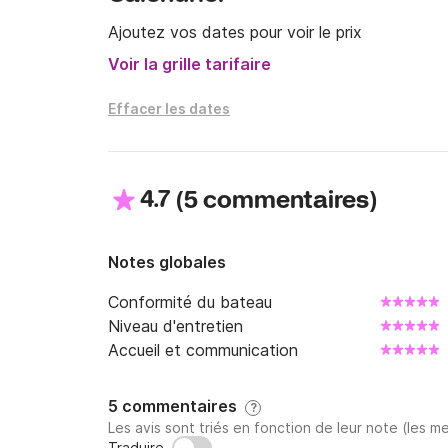
Ajoutez vos dates pour voir le prix
N'hésitez pas à me contacter au +39 566 3
Voir la grille tarifaire
plus d'informations !
Effacer les dates
4.7
(
)
5 commentaires
Notes globales
Conformité du bateau
Niveau d'entretien
Accueil et communication
5 commentaires
?
Les avis sont triés en fonction de leur note (les me
Traduire