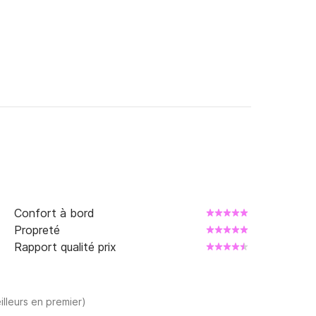
4 ED 835 099 FF 53 EC 6A 44 FS 4334 pour 
Confort à bord
Propreté
Rapport qualité prix
illeurs en premier)