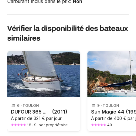
Carburant inclus dans le prix:
Non
Vérifier la disponibilité des bateaux
similaires
6
·
TOULON
9
·
TOULON
DUFOUR 365 GRAND LARGE
(2011)
Sun Magic 44
(19
À partir de
321 € par jour
À partir de
400 € par 
18
·
Super propriétaire
40