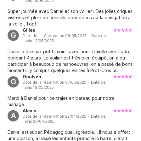
l'avis 15/06/2025
aucune hésitation. Merci encore à Daniel pour cette
Super journée avec Daniel et son voilier ! Des jolies criques
superbe journée et pour sa gentillesse !
visitées et plein de conseils pour découvrir la navigation à
la voile , Top!
Gilles
G
Date de la réservation 08/05/2025 · Date de
l'avis 13/05/2025
Daniel a été aux petits soins avec nous (famille ave 1 ado)
pendant 4 jours. Le voilier est très bien équipé, on a pu
participer à beaucoup de manoeuvres, on a passé de bons
moments (y compris quelques visites à Prot-Cros ou
Porquerolles), tout le monde était content de
Goulven
G
Date de la réservation 07/05/2025 · Date de
l'expérience. A refaire sans hésiter !
l'avis 18/05/2025
Merci à Daniel pour ce trajet en bateau pour notre
mariage.
Alexis
A
Date de la réservation 22/04/2025 · Date de
l'avis 26/04/2025
Daniel est super. Pédagogique, agréable... Il nous a offert
une boisson, a laissé les enfants prendre la barre, c'était