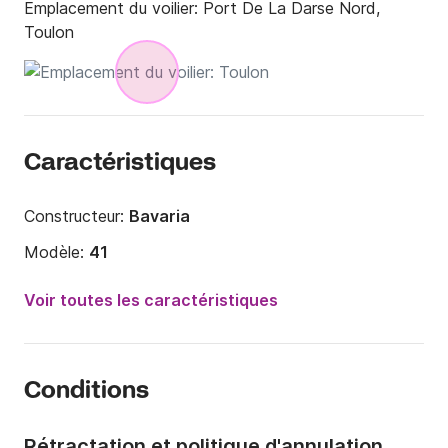
Emplacement du voilier:
Port De La Darse Nord,
Toulon
Caractéristiques
Constructeur:
Bavaria
Modèle:
41
Année:
2016
Voir toutes les caractéristiques
Capacité à bord:
6 personnes
Nombre de cabines:
2
Conditions
Nombre de couchages:
2
Nombre de salles de bains:
2
Rétractation et politique d'annulation