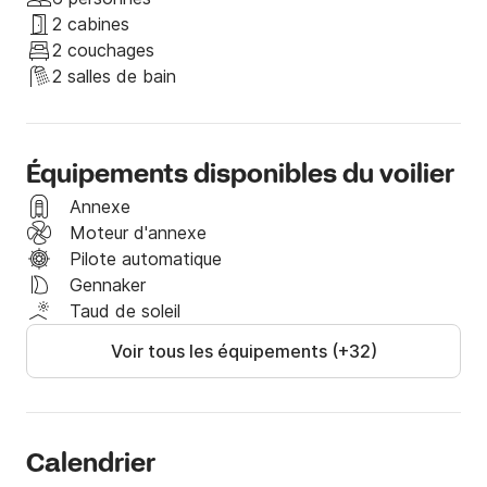
Le voilier vous est privatiser. 

2 cabines
Sur plusieurs jours nous ne prenons qu'un couple.

2 couchages
Autres détails par messagerie sur le  site avant 
2 salles de bain
réservation.

Journée spéciale 15 aout: meeting aérien avec 
Équipements disponibles du voilier
patrouille de France. Je vous propose un mouillage 
devant les plages du Mourillon avec une vue 
Annexe
imprenable sur la manifestation. 6 Invités maximum. 
Moteur d'annexe
Tarification sur demande.

Pilote automatique
Idem pour le feu d'artifice du soir.
Gennaker
Taud de soleil
Voir tous les équipements (+32)
Calendrier