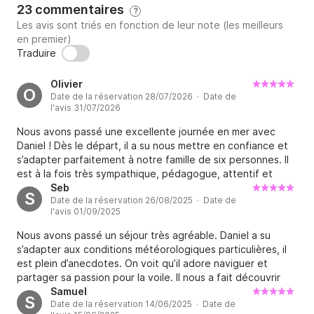
23 commentaires
?
Les avis sont triés en fonction de leur note (les meilleurs
en premier)
Traduire
Olivier
O
Date de la réservation 28/07/2026 · Date de
l'avis 31/07/2026
Nous avons passé une excellente journée en mer avec
Daniel ! Dès le départ, il a su nous mettre en confiance et
s’adapter parfaitement à notre famille de six personnes. Il
est à la fois très sympathique, pédagogue, attentif et
particulièrement expérimenté. Daniel nous a fait découvrir
Seb
S
Date de la réservation 26/08/2025 · Date de
de magnifiques endroits autour de Toulon, avec de beaux
l'avis 01/09/2025
moments de navigation et une pause dans un mouillage
superbes. Il a également pris le temps de partager ses
Nous avons passé un séjour très agréable. Daniel a su
connaissances et de faire participer ceux qui le
s’adapter aux conditions météorologiques particulières, il
souhaitaient aux manœuvres, toujours dans une ambiance
est plein d’anecdotes. On voit qu’il adore naviguer et
détendue et sécurisante. Le bateau est agréable, bien
partager sa passion pour la voile. Il nous a fait découvrir
entretenu et parfaitement adapté à une belle journée en
des endroits magiques autour de Toulon et de Porquerolle.
Samuel
S
mer. Petits et grands sont revenus enchantés de cette
Date de la réservation 14/06/2025 · Date de
Encore merci
sortie. Une expérience que nous recommandons sans