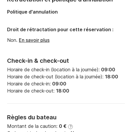
Longueur:
12.5m
Politique d'annulation
Largeur:
4m
Tirant d'eau:
2.1m
Droit de rétractation pour cette réservation :
Puissance moteur:
55cv
Non.
En savoir plus
Check-in & check-out
Horaire de check-in (location à la journée):
09:00
Horaire de check-out (location à la journée):
18:00
Horaire de check-in:
09:00
Horaire de check-out:
18:00
Règles du bateau
Montant de la caution:
0 €
?