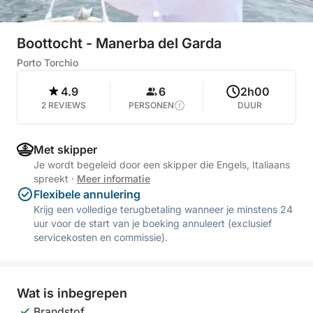
Boottocht - Manerba del Garda
Porto Torchio
4.9
6
2h00
2 REVIEWS
PERSONEN
DUUR
Met skipper
Je wordt begeleid door een skipper die Engels, Italiaans
spreekt
·
Meer informatie
Flexibele annulering
Krijg een volledige terugbetaling wanneer je minstens 24
uur voor de start van je boeking annuleert (exclusief
servicekosten en commissie).
Wat is inbegrepen
Brandstof