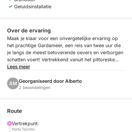
Geluidsinstallatie
Over de ervaring
Maak je klaar voor een onvergetelijke ervaring op
het prachtige Gardameer, een reis van twee uur die
je langs de meest betoverende oevers en verborgen
schatten voert! Vertrekkend vanuit het pittoreske
Porto Torchio in Manerba del Garda, ga je aan
Lees meer
boord van een exclusieve excursie die
adembenemende uitzichten en momenten van pure
Georganiseerd door Alberto
AM
ontspanning biedt.
2 beoordelingen
Onze route brengt je naar het sfeervolle Isola del
Garda, het grootste eiland van het meer, met zijn
Route
weelderige villa en tuinen die in het water
weerspiegelen. Vervolgens varen we verder naar het
Vertrekpunt:
Porto Torchio
elegante Salò, met zijn oevers en verfijnde sfeer. We