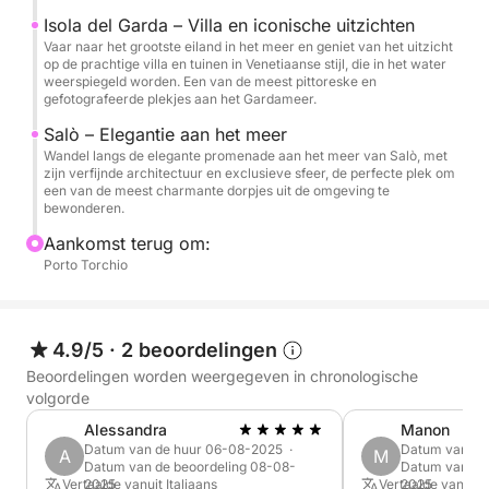
bewonderen de historische Gardone Riviera,
Isola del Garda – Villa en iconische uitzichten
beroemd om het Vittoriale degli Italiani, en het
Vaar naar het grootste eiland in het meer en geniet van het uitzicht
op de prachtige villa en tuinen in Venetiaanse stijl, die in het water
schitterende Punta San Vigilio, een paradijsje met
weerspiegeld worden. Een van de meest pittoreske en
zijn 16e-eeuwse villa en betoverende jachthaven.
gefotografeerde plekjes aan het Gardameer.
Elke stop is een gelegenheid om de unieke
Salò – Elegantie aan het meer
schoonheid van deze plaatsen te bewonderen.
Wandel langs de elegante promenade aan het meer van Salò, met
zijn verfijnde architectuur en exclusieve sfeer, de perfecte plek om
een van de meest charmante dorpjes uit de omgeving te
Tijdens de tour is er ook een verfrissende duik in het
bewonderen.
kristalheldere water van het meer, het perfecte
Aankomst terug om:
moment om erin te duiken en te genieten van de rust
Porto Torchio
van het landschap. Aan boord is er volop water om
jezelf te verfrissen en een stereo-installatie om
tijdens de reis naar je favoriete muziek te luisteren,
4.9/5
·
2 beoordelingen
wat zorgt voor de perfecte sfeer. Een complete
Beoordelingen worden weergegeven in chronologische
ervaring, ideaal voor wie op zoek is naar
volgorde
ontspanning, schoonheid en een korte kennismaking
Alessandra
Manon
met de wonderen van het Gardameer.
Datum van de huur 06-08-2025 ·
Datum van de
A
M
Datum van de beoordeling 08-08-
Datum van de
Vertaalde vanuit Italiaans
2025
Vertaalde vanuit 
2025