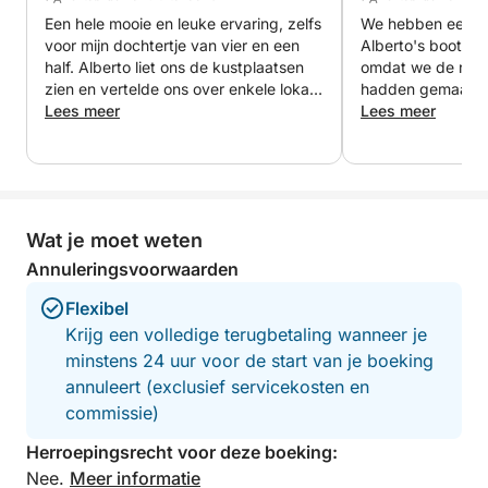
Een hele mooie en leuke ervaring, zelfs
We hebben een fij
voor mijn dochtertje van vier en een
Alberto's boot. Hi
half. Alberto liet ons de kustplaatsen
omdat we de rese
zien en vertelde ons over enkele lokale
hadden gemaakt.
bezienswaardigheden.
Lees meer
Lees meer
Wat je moet weten
Annuleringsvoorwaarden
Flexibel
Krijg een volledige terugbetaling wanneer je
minstens 24 uur voor de start van je boeking
annuleert (exclusief servicekosten en
commissie)
Herroepingsrecht voor deze boeking:
Nee.
Meer informatie