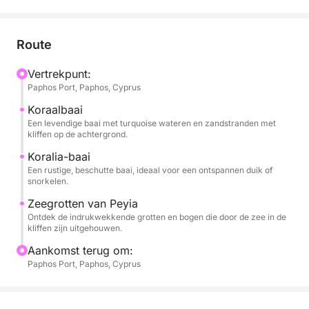
Vertrek vanuit de haven van Paphos en vaar
noordwestwaarts langs de iconische vuurtoren en
Route
het middeleeuwse kasteel. De boot glijdt richting
Coral Bay, een geliefde zandvlakte met turquoise
Vertrekpunt:
Paphos Port, Paphos, Cyprus
wateren en dramatische rotsformaties. Kort daarna
bereikt u Koralia Bay, waar u uw eerste zwemstop
Koraalbaai
maakt: een ongerepte, beschutte baai, perfect om te
Een levendige baai met turquoise wateren en zandstranden met
kliffen op de achtergrond.
dobberen, te snorkelen of gewoon te badderen in de
Middellandse Zee.
Koralia-baai
Een rustige, beschutte baai, ideaal voor een ontspannen duik of
snorkelen.
Naarmate de kustlijn wilder wordt, nadert u de
Zeegrotten van Peyia
beroemde zeegrotten van Peyia, waar wind en
Ontdek de indrukwekkende grotten en bogen die door de zee in de
golven tunnels en bogen in kalkstenen kliffen hebben
kliffen zijn uitgehouwen.
uitgehouwen. Hier gaat u weer voor anker voor een
Aankomst terug om:
tweede duik, waarbij u de kans krijgt om te
Paphos Port, Paphos, Cyprus
snorkelen naast deze fascinerende formaties.
Aan boord zijn eten en drinken te koop, waaronder