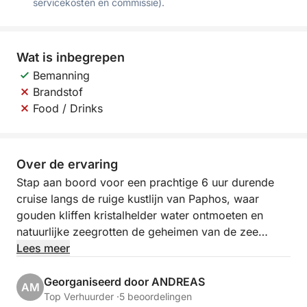
servicekosten en commissie).
Wat is inbegrepen
Bemanning
Brandstof
Food / Drinks
Over de ervaring
Stap aan boord voor een prachtige 6 uur durende
cruise langs de ruige kustlijn van Paphos, waar
gouden kliffen kristalhelder water ontmoeten en
natuurlijke zeegrotten de geheimen van de zee
verbergen. Deze onvergetelijke reis combineert
Lees meer
schilderachtige ontspanning met een vleugje
avontuur, perfect voor wie Cyprus verder wil
Georganiseerd door ANDREAS
AM
ervaren dan alleen het strand.
Top Verhuurder ·
5 beoordelingen